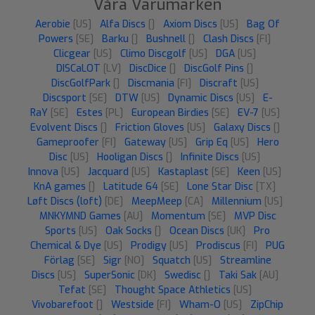
Våra Varumärken
Aerobie
[US]
Alfa Discs
[]
Axiom Discs
[US]
Bag Of
Powers
[SE]
Barku
[]
Bushnell
[]
Clash Discs
[FI]
Clicgear
[US]
Climo Discgolf
[US]
DGA
[US]
DISCaLOT
[LV]
DiscDice
[]
DiscGolf Pins
[]
DiscGolfPark
[]
Discmania
[FI]
Discraft
[US]
Discsport
[SE]
DTW
[US]
Dynamic Discs
[US]
E-
RaY
[SE]
Estes
[PL]
European Birdies
[SE]
EV-7
[US]
Evolvent Discs
[]
Friction Gloves
[US]
Galaxy Discs
[]
Gameproofer
[FI]
Gateway
[US]
Grip Eq
[US]
Hero
Disc
[US]
Hooligan Discs
[]
Infinite Discs
[US]
Innova
[US]
Jacquard
[US]
Kastaplast
[SE]
Keen
[US]
KnA games
[]
Latitude 64
[SE]
Lone Star Disc
[TX]
Løft Discs (loft)
[DE]
MeepMeep
[CA]
Millennium
[US]
MNKYMND Games
[AU]
Momentum
[SE]
MVP Disc
Sports
[US]
Oak Socks
[]
Ocean Discs
[UK]
Pro
Chemical & Dye
[US]
Prodigy
[US]
Prodiscus
[FI]
PUG
Förlag
[SE]
Sigr
[NO]
Squatch
[US]
Streamline
Discs
[US]
SuperSonic
[DK]
Swedisc
[]
Taki Sak
[AU]
Tefat
[SE]
Thought Space Athletics
[US]
Vivobarefoot
[]
Westside
[FI]
Wham-O
[US]
ZipChip