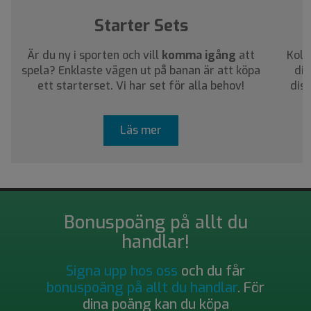
Starter Sets
Är du ny i sporten och vill
komma igång
att
Koll
spela? Enklaste vägen ut på banan är att köpa
dig
ett starterset. Vi har set för alla behov!
dis
Läs mer
Bonuspoäng på allt du
handlar!
Signa upp hos oss
och du får
bonuspoäng på allt du handlar
. För
dina poäng kan du köpa