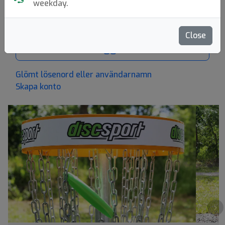
weekday.
Close
Logga in
Glömt lösenord eller användarnamn
Skapa konto
›