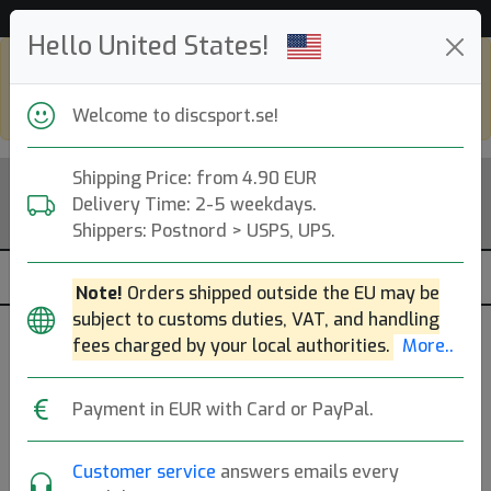
Hjälp & Kundservice
Hello United States!
Shop in eur and view this page in english,
go to
discsport.com
Welcome to discsport.se!
Shipping Price: from 4.90 EUR
Delivery Time: 2-5 weekdays.
Shippers: Postnord > USPS, UPS.
Note!
Orders shipped outside the EU may be
subject to customs duties, VAT, and handling
fees charged by your local authorities.
More..
Privatperson
Företag
Payment in EUR with Card or PayPal.
Användarnamn
Customer service
answers emails every
Lösenord