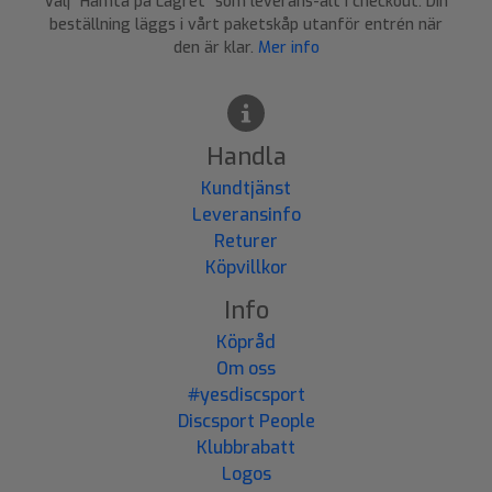
Välj "Hämta på Lagret" som leverans-alt i checkout. Din
beställning läggs i vårt paketskåp utanför entrén när
den är klar.
Mer info
Handla
Kundtjänst
Leveransinfo
Returer
Köpvillkor
Info
Köpråd
Om oss
#yesdiscsport
Discsport People
Klubbrabatt
Logos