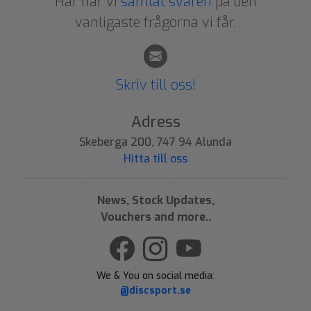
Här har vi
samlat svaren
på den
vanligaste frågorna vi får.
Skriv till oss!
Adress
Skeberga 200, 747 94 Alunda
Hitta till oss
News, Stock Updates,
Vouchers and more..
We & You on social media:
@discsport.se