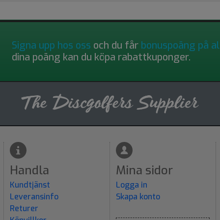
Signa upp hos oss
och du får
bonuspoäng på al
dina poäng kan du köpa rabattkuponger.
Handla
Mina sidor
Kundtjänst
Logga in
Leveransinfo
Skapa konto
Returer