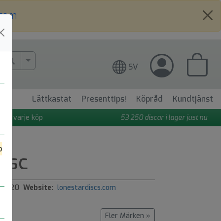
.com
More Search..
SV
Lättkastat
Presenttips!
Köpråd
Kundtjänst
 på varje köp
53 250
discar i lager just nu
o
isc
2020
Website:
lonestardiscs.com
Fler Märken »