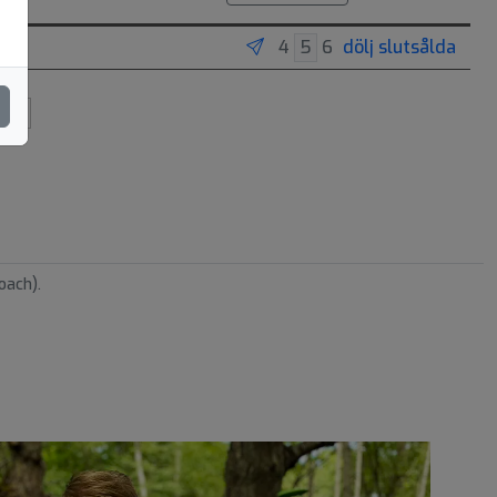
dölj slutsålda
oach).