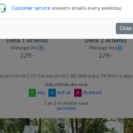
Customer service
answers emails every weekday.
Close
Delta 1 Artemis
Delta 2 Artemis
Midrange Disc
Midrange Disc
N
N
229:-
229:-
istance Driver), FD (fairway Driver), MD (Midrange), PA (Putt & Appr
Välj utifrån din nivå:
asy
eutral
dvanced
E
N
A
2 av 2 st artiklar visas.
permalink