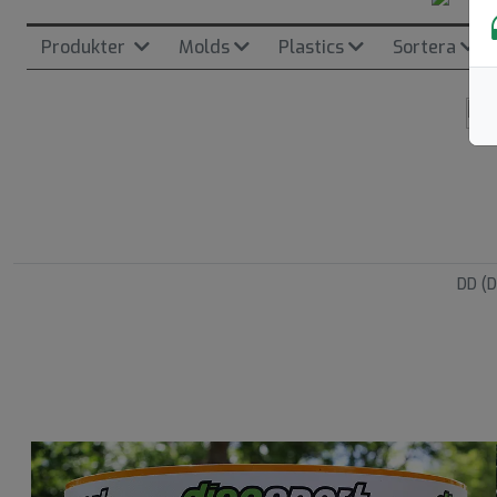
Produkter
Molds
Plastics
Sortera
DD (D