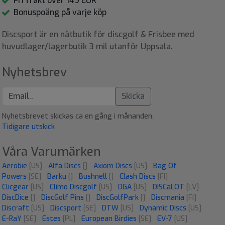
Fri frakt över 149 EUR
Bonuspoäng på varje köp
Discsport är en nätbutik för discgolf & Frisbee med
huvudlager/lagerbutik 3 mil utanför Uppsala.
Nyhetsbrev
Skicka
Nyhetsbrevet skickas ca en gång i månanden.
Tidigare utskick
Våra Varumärken
Aerobie
[US]
Alfa Discs
[]
Axiom Discs
[US]
Bag Of
Powers
[SE]
Barku
[]
Bushnell
[]
Clash Discs
[FI]
Clicgear
[US]
Climo Discgolf
[US]
DGA
[US]
DISCaLOT
[LV]
DiscDice
[]
DiscGolf Pins
[]
DiscGolfPark
[]
Discmania
[FI]
Discraft
[US]
Discsport
[SE]
DTW
[US]
Dynamic Discs
[US]
E-RaY
[SE]
Estes
[PL]
European Birdies
[SE]
EV-7
[US]