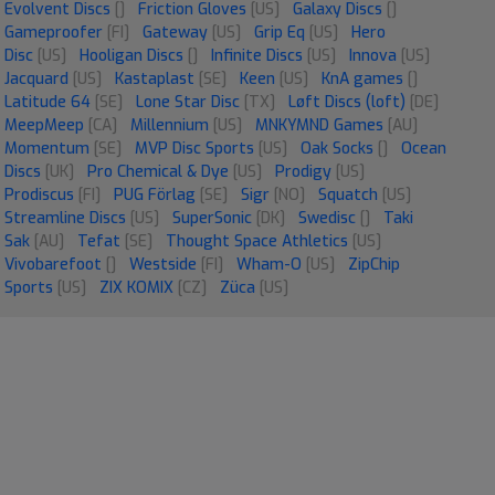
Evolvent Discs
[]
Friction Gloves
[US]
Galaxy Discs
[]
Gameproofer
[FI]
Gateway
[US]
Grip Eq
[US]
Hero
Disc
[US]
Hooligan Discs
[]
Infinite Discs
[US]
Innova
[US]
Jacquard
[US]
Kastaplast
[SE]
Keen
[US]
KnA games
[]
Latitude 64
[SE]
Lone Star Disc
[TX]
Løft Discs (loft)
[DE]
MeepMeep
[CA]
Millennium
[US]
MNKYMND Games
[AU]
Momentum
[SE]
MVP Disc Sports
[US]
Oak Socks
[]
Ocean
Discs
[UK]
Pro Chemical & Dye
[US]
Prodigy
[US]
Prodiscus
[FI]
PUG Förlag
[SE]
Sigr
[NO]
Squatch
[US]
Streamline Discs
[US]
SuperSonic
[DK]
Swedisc
[]
Taki
Sak
[AU]
Tefat
[SE]
Thought Space Athletics
[US]
Vivobarefoot
[]
Westside
[FI]
Wham-O
[US]
ZipChip
Sports
[US]
ZIX KOMIX
[CZ]
Züca
[US]