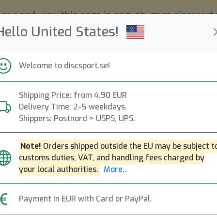
 eur and view this page in english, go to
discsport
Hello United States!
Welcome to discsport.se!
Shipping Price: from 4.90 EUR
Nyheter
Påfyllt
Kampanjer
Delivery Time: 2-5 weekdays.
Snabba leveranser
Fri frakt över 149 EUR
Bonuspoäng
Shippers: Postnord > USPS, UPS.
Note!
Orders shipped outside the EU may be subject t
Lone Star D
customs duties, VAT, and handling fees charged by
your local authorities.
More..
Located:
Conroe, TX
Founded:
Payment in EUR with Card or PayPal.
Mer om Lone Star Disc