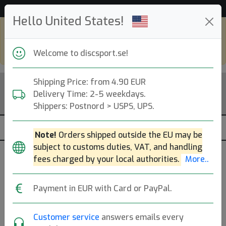
Hjälp & Kundservice
Hello United States!
Shop in eur and view this page in english,
go to
discsport.com
Welcome to discsport.se!
Shipping Price: from 4.90 EUR
Delivery Time: 2-5 weekdays.
Shippers: Postnord > USPS, UPS.
Note!
Orders shipped outside the EU may be
subject to customs duties, VAT, and handling
Fördelar med konto
fees charged by your local authorities.
More..
Payment in EUR with Card or PayPal.
Skapa ett konto
på discsport för en smidigare
Customer service
answers emails every
köpupplevelse hos oss. Du får då också