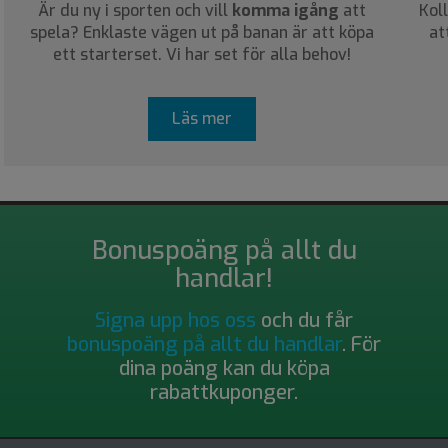
Är du ny i sporten och vill
komma igång
att
Kol
spela? Enklaste vägen ut på banan är att köpa
at
ett starterset. Vi har set för alla behov!
Läs mer
Bonuspoäng på allt du
handlar!
Signa upp hos oss
och du får
bonuspoäng på allt du handlar
. För
dina poäng kan du köpa
rabattkuponger.