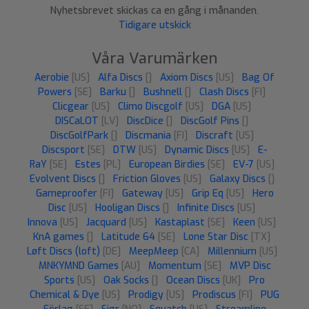
Nyhetsbrevet skickas ca en gång i månanden.
Tidigare utskick
Våra Varumärken
Aerobie
[US]
Alfa Discs
[]
Axiom Discs
[US]
Bag Of
Powers
[SE]
Barku
[]
Bushnell
[]
Clash Discs
[FI]
Clicgear
[US]
Climo Discgolf
[US]
DGA
[US]
DISCaLOT
[LV]
DiscDice
[]
DiscGolf Pins
[]
DiscGolfPark
[]
Discmania
[FI]
Discraft
[US]
Discsport
[SE]
DTW
[US]
Dynamic Discs
[US]
E-
RaY
[SE]
Estes
[PL]
European Birdies
[SE]
EV-7
[US]
Evolvent Discs
[]
Friction Gloves
[US]
Galaxy Discs
[]
Gameproofer
[FI]
Gateway
[US]
Grip Eq
[US]
Hero
Disc
[US]
Hooligan Discs
[]
Infinite Discs
[US]
Innova
[US]
Jacquard
[US]
Kastaplast
[SE]
Keen
[US]
KnA games
[]
Latitude 64
[SE]
Lone Star Disc
[TX]
Løft Discs (loft)
[DE]
MeepMeep
[CA]
Millennium
[US]
MNKYMND Games
[AU]
Momentum
[SE]
MVP Disc
Sports
[US]
Oak Socks
[]
Ocean Discs
[UK]
Pro
Chemical & Dye
[US]
Prodigy
[US]
Prodiscus
[FI]
PUG