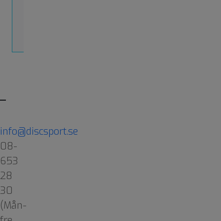
reklamation!
Öppet
köp
info@discsport.se
08-
653
28
30
(Mån-
fre