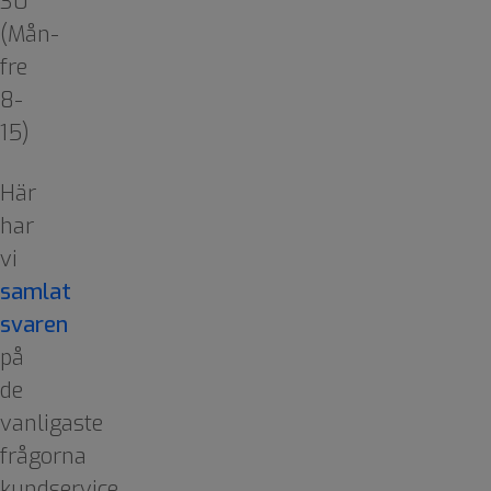
30
(Mån-
fre
8-
15)
Här
har
vi
samlat
svaren
på
de
vanligaste
frågorna
kundservice