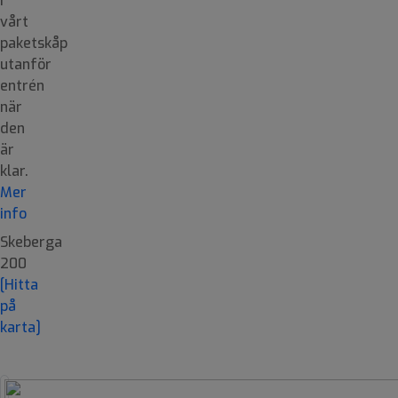
i
vårt
paketskåp
utanför
entrén
när
den
är
klar.
Mer
info
Skeberga
200
[Hitta
på
karta]