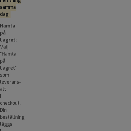
hämtning
samma
dag.
Hämta
på
Lagret:
Välj
"Hämta
på
Lagret"
som
leverans-
alt
i
checkout.
Din
beställning
läggs