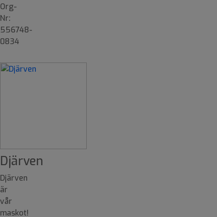
Org-
Nr:
556748-
0834
Djärven
Djärven
är
vår
maskot!