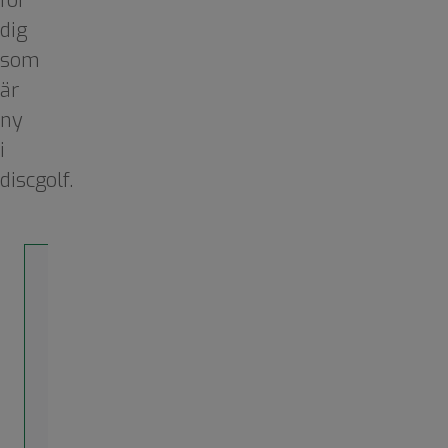
för
dig
som
är
ny
i
discgolf.
Sortiment
Önskemål
om
färger,
platta
discar