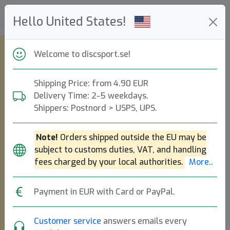
Hjälp &
Hello United States!
Kundservice
Shop
Welcome to discsport.se!
in
eur
Shipping Price: from 4.90 EUR
Delivery Time: 2-5 weekdays.
and
Shippers: Postnord > USPS, UPS.
view
this
Note!
Orders shipped outside the EU may be
page
subject to customs duties, VAT, and handling
in
fees charged by your local authorities.
More..
english,
go
Payment in EUR with Card or PayPal.
to
discsport.com
Customer service
answers emails every