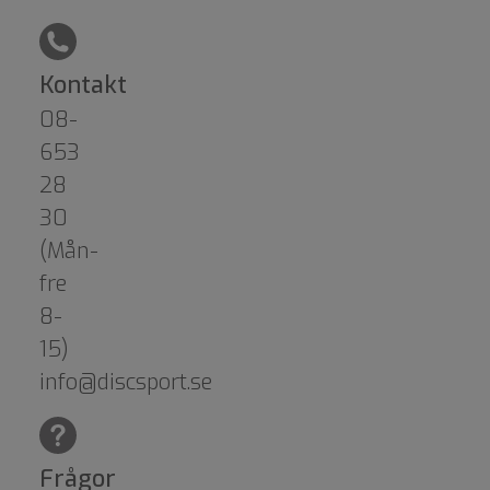
Kontakt
08-
653
28
30
(Mån-
fre
8-
15)
info@discsport.se
Frågor