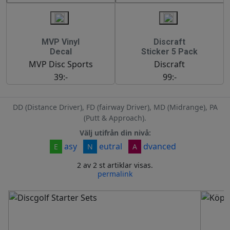
MVP Vinyl
Discraft
Decal
Sticker 5 Pack
MVP Disc Sports
Discraft
39:-
99:-
DD (Distance Driver), FD (fairway Driver), MD (Midrange), PA
(Putt & Approach).
Välj utifrån din nivå:
asy
eutral
dvanced
E
N
A
2 av 2 st artiklar visas.
permalink