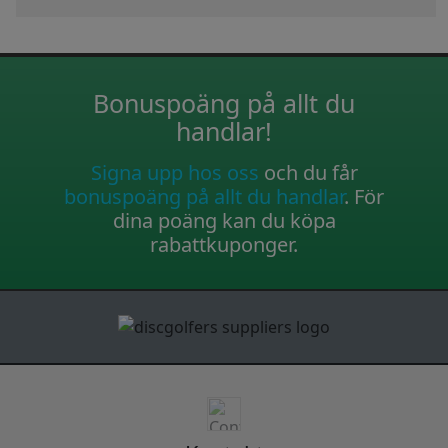
Bonuspoäng på allt du
handlar!
Signa upp hos oss
och du får
bonuspoäng på allt du handlar
. För
dina poäng kan du köpa
rabattkuponger.