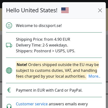
Hjälp & Kundservice
Hello United States!
Shop in eur and view this page in english,
go to
discsport.com
Welcome to discsport.se!
Shipping Price: from 4.90 EUR
Delivery Time: 2-5 weekdays.
Shippers: Postnord > USPS, UPS.
Note!
Orders shipped outside the EU may be
subject to customs duties, VAT, and handling
fees charged by your local authorities.
More..
Payment in EUR with Card or PayPal.
Stickers
Customer service
answers emails every