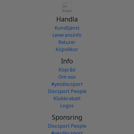
Handla
Kundtjänst
Leveransinfo
Returer
Köpvillkor
Info
Köpråd
Om oss
#yesdiscsport
Discsport People
Klubbrabatt
Logos
Sponsring
Discsport People
#yesdiscsport