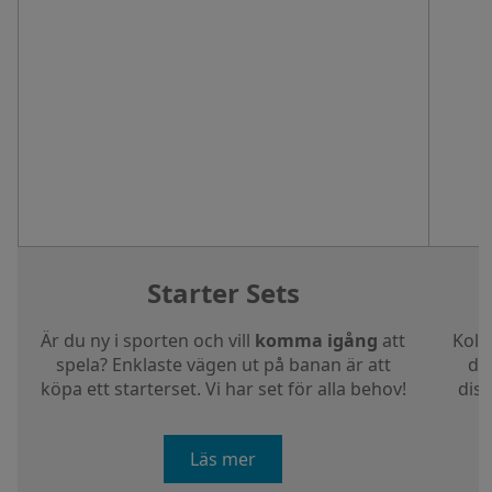
Starter Sets
Är du ny i sporten och vill
komma igång
att
Koll
spela? Enklaste vägen ut på banan är att
dig
köpa ett starterset. Vi har set för alla behov!
disc
Läs mer