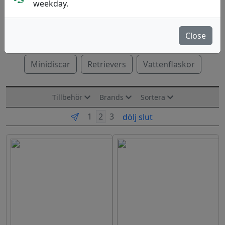
weekday.
Populära kategorier
Close
Alla
Dyes
Sport-sacks
Handdukar
Minidiscar
Retrievers
Vattenflaskor
Tillbehör
Brands
Sortera
dölj slut