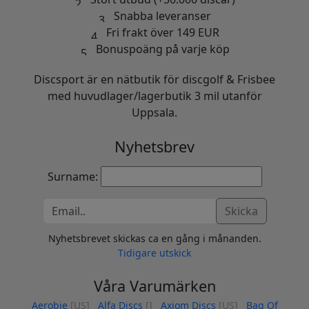
Snabba leveranser
Fri frakt över 149 EUR
Bonuspoäng på varje köp
Discsport är en nätbutik för discgolf & Frisbee
med huvudlager/lagerbutik 3 mil utanför
Uppsala.
Nyhetsbrev
Surname:
Skicka
Nyhetsbrevet skickas ca en gång i månanden.
Tidigare utskick
Våra Varumärken
Aerobie
[US]
Alfa Discs
[]
Axiom Discs
[US]
Bag Of