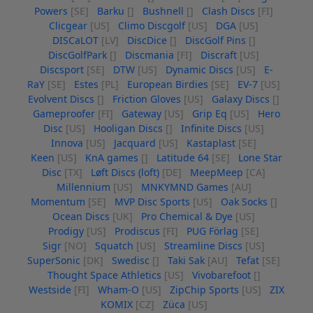
Powers
[SE]
Barku
[]
Bushnell
[]
Clash Discs
[FI]
Clicgear
[US]
Climo Discgolf
[US]
DGA
[US]
DISCaLOT
[LV]
DiscDice
[]
DiscGolf Pins
[]
DiscGolfPark
[]
Discmania
[FI]
Discraft
[US]
Discsport
[SE]
DTW
[US]
Dynamic Discs
[US]
E-
RaY
[SE]
Estes
[PL]
European Birdies
[SE]
EV-7
[US]
Evolvent Discs
[]
Friction Gloves
[US]
Galaxy Discs
[]
Gameproofer
[FI]
Gateway
[US]
Grip Eq
[US]
Hero
Disc
[US]
Hooligan Discs
[]
Infinite Discs
[US]
Innova
[US]
Jacquard
[US]
Kastaplast
[SE]
Keen
[US]
KnA games
[]
Latitude 64
[SE]
Lone Star
Disc
[TX]
Løft Discs (loft)
[DE]
MeepMeep
[CA]
Millennium
[US]
MNKYMND Games
[AU]
Momentum
[SE]
MVP Disc Sports
[US]
Oak Socks
[]
Ocean Discs
[UK]
Pro Chemical & Dye
[US]
Prodigy
[US]
Prodiscus
[FI]
PUG Förlag
[SE]
Sigr
[NO]
Squatch
[US]
Streamline Discs
[US]
SuperSonic
[DK]
Swedisc
[]
Taki Sak
[AU]
Tefat
[SE]
Thought Space Athletics
[US]
Vivobarefoot
[]
Westside
[FI]
Wham-O
[US]
ZipChip Sports
[US]
ZIX
KOMIX
[CZ]
Züca
[US]