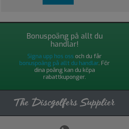
Bonuspoäng på allt du
handlar!
Signa upp hos oss
och du får
bonuspoäng på allt du handlar
. För
dina poäng kan du köpa
rabattkuponger.