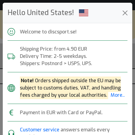
Hjälp & Kundservice
Hello United States!
Shop in eur and view this page in english,
go to
discsport.com
Welcome to discsport.se!
Shipping Price: from 4.90 EUR
Delivery Time: 2-5 weekdays.
Shippers: Postnord > USPS, UPS.
Note!
Orders shipped outside the EU may be
subject to customs duties, VAT, and handling
fees charged by your local authorities.
More..
Payment in EUR with Card or PayPal.
Customer service
answers emails every