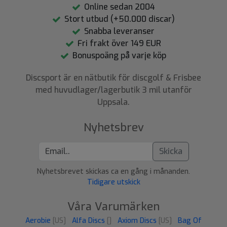
Online sedan 2004
Stort utbud (+50.000 discar)
Snabba leveranser
Fri frakt över 149 EUR
Bonuspoäng på varje köp
Discsport är en nätbutik för discgolf & Frisbee
med huvudlager/lagerbutik 3 mil utanför
Uppsala.
Nyhetsbrev
Skicka
Nyhetsbrevet skickas ca en gång i månanden.
Tidigare utskick
Våra Varumärken
Aerobie
[US]
Alfa Discs
[]
Axiom Discs
[US]
Bag Of