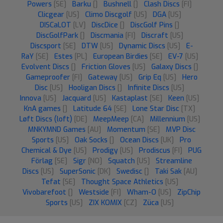
Powers
[SE]
Barku
[]
Bushnell
[]
Clash Discs
[FI]
Clicgear
[US]
Climo Discgolf
[US]
DGA
[US]
DISCaLOT
[LV]
DiscDice
[]
DiscGolf Pins
[]
DiscGolfPark
[]
Discmania
[FI]
Discraft
[US]
Discsport
[SE]
DTW
[US]
Dynamic Discs
[US]
E-
RaY
[SE]
Estes
[PL]
European Birdies
[SE]
EV-7
[US]
Evolvent Discs
[]
Friction Gloves
[US]
Galaxy Discs
[]
Gameproofer
[FI]
Gateway
[US]
Grip Eq
[US]
Hero
Disc
[US]
Hooligan Discs
[]
Infinite Discs
[US]
Innova
[US]
Jacquard
[US]
Kastaplast
[SE]
Keen
[US]
KnA games
[]
Latitude 64
[SE]
Lone Star Disc
[TX]
Løft Discs (loft)
[DE]
MeepMeep
[CA]
Millennium
[US]
MNKYMND Games
[AU]
Momentum
[SE]
MVP Disc
Sports
[US]
Oak Socks
[]
Ocean Discs
[UK]
Pro
Chemical & Dye
[US]
Prodigy
[US]
Prodiscus
[FI]
PUG
Förlag
[SE]
Sigr
[NO]
Squatch
[US]
Streamline
Discs
[US]
SuperSonic
[DK]
Swedisc
[]
Taki Sak
[AU]
Tefat
[SE]
Thought Space Athletics
[US]
Vivobarefoot
[]
Westside
[FI]
Wham-O
[US]
ZipChip
Sports
[US]
ZIX KOMIX
[CZ]
Züca
[US]