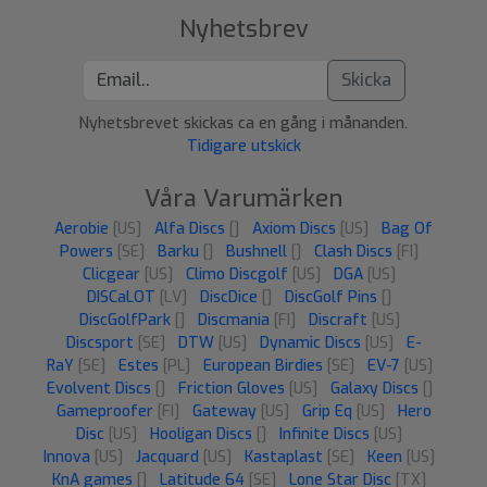
Nyhetsbrev
Skicka
Nyhetsbrevet skickas ca en gång i månanden.
Tidigare utskick
Våra Varumärken
Aerobie
[US]
Alfa Discs
[]
Axiom Discs
[US]
Bag Of
Powers
[SE]
Barku
[]
Bushnell
[]
Clash Discs
[FI]
Clicgear
[US]
Climo Discgolf
[US]
DGA
[US]
DISCaLOT
[LV]
DiscDice
[]
DiscGolf Pins
[]
DiscGolfPark
[]
Discmania
[FI]
Discraft
[US]
Discsport
[SE]
DTW
[US]
Dynamic Discs
[US]
E-
RaY
[SE]
Estes
[PL]
European Birdies
[SE]
EV-7
[US]
Evolvent Discs
[]
Friction Gloves
[US]
Galaxy Discs
[]
Gameproofer
[FI]
Gateway
[US]
Grip Eq
[US]
Hero
Disc
[US]
Hooligan Discs
[]
Infinite Discs
[US]
Innova
[US]
Jacquard
[US]
Kastaplast
[SE]
Keen
[US]
KnA games
[]
Latitude 64
[SE]
Lone Star Disc
[TX]