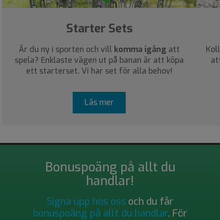
Starter Sets
Är du ny i sporten och vill
komma igång
att
Kol
spela? Enklaste vägen ut på banan är att köpa
at
ett starterset. Vi har set för alla behov!
Läs mer
Bonuspoäng på allt du
handlar!
Signa upp hos oss
och du får
bonuspoäng på allt du handlar
. För