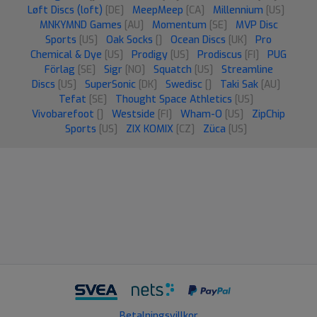
Løft Discs (loft)
[DE]
MeepMeep
[CA]
Millennium
[US]
MNKYMND Games
[AU]
Momentum
[SE]
MVP Disc
Sports
[US]
Oak Socks
[]
Ocean Discs
[UK]
Pro
Chemical & Dye
[US]
Prodigy
[US]
Prodiscus
[FI]
PUG
Förlag
[SE]
Sigr
[NO]
Squatch
[US]
Streamline
Discs
[US]
SuperSonic
[DK]
Swedisc
[]
Taki Sak
[AU]
Tefat
[SE]
Thought Space Athletics
[US]
Vivobarefoot
[]
Westside
[FI]
Wham-O
[US]
ZipChip
Sports
[US]
ZIX KOMIX
[CZ]
Züca
[US]
Betalningsvillkor