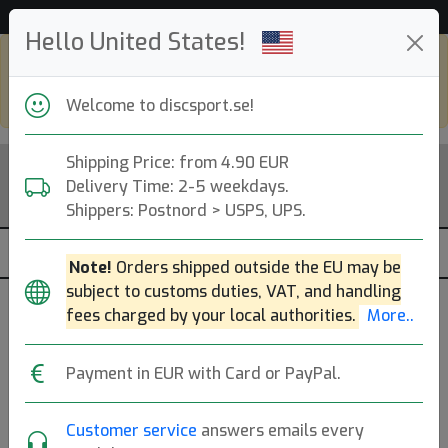
Hjälp & Kundservice
Hello United States!
Shop in eur and view this page in english,
go to
discsport.com
Welcome to discsport.se!
Shipping Price: from 4.90 EUR
Delivery Time: 2-5 weekdays.
Shippers: Postnord > USPS, UPS.
Note!
Orders shipped outside the EU may be
subject to customs duties, VAT, and handling
fees charged by your local authorities.
More..
Payment in EUR with Card or PayPal.
Blue
Customer service
answers emails every