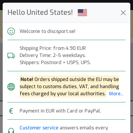
Hjälp & Kundservice
Hello United States!
Shop in eur and view this page in english,
go to
discsport.com
Welcome to discsport.se!
Shipping Price: from 4.90 EUR
Delivery Time: 2-5 weekdays.
Shippers: Postnord > USPS, UPS.
Note!
Orders shipped outside the EU may be
subject to customs duties, VAT, and handling
fees charged by your local authorities.
More..
Payment in EUR with Card or PayPal.
Customer service
answers emails every