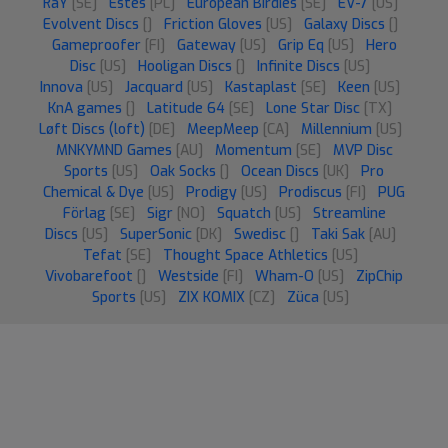
RaY
[SE]
Estes
[PL]
European Birdies
[SE]
EV-7
[US]
Evolvent Discs
[]
Friction Gloves
[US]
Galaxy Discs
[]
Gameproofer
[FI]
Gateway
[US]
Grip Eq
[US]
Hero
Disc
[US]
Hooligan Discs
[]
Infinite Discs
[US]
Innova
[US]
Jacquard
[US]
Kastaplast
[SE]
Keen
[US]
KnA games
[]
Latitude 64
[SE]
Lone Star Disc
[TX]
Løft Discs (loft)
[DE]
MeepMeep
[CA]
Millennium
[US]
MNKYMND Games
[AU]
Momentum
[SE]
MVP Disc
Sports
[US]
Oak Socks
[]
Ocean Discs
[UK]
Pro
Chemical & Dye
[US]
Prodigy
[US]
Prodiscus
[FI]
PUG
Förlag
[SE]
Sigr
[NO]
Squatch
[US]
Streamline
Discs
[US]
SuperSonic
[DK]
Swedisc
[]
Taki Sak
[AU]
Tefat
[SE]
Thought Space Athletics
[US]
Vivobarefoot
[]
Westside
[FI]
Wham-O
[US]
ZipChip
Sports
[US]
ZIX KOMIX
[CZ]
Züca
[US]