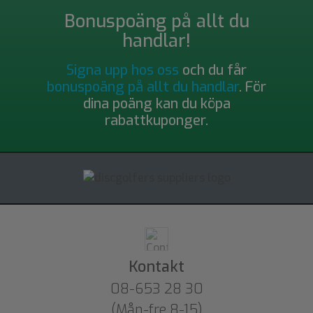
Bonuspoäng på allt du
handlar!
Signa upp hos oss
och du får
bonuspoäng på allt du handlar
. För
dina poäng kan du köpa
rabattkuponger.
Kontakt
08-653 28 30
(Mån-fre 8-15)