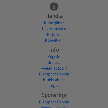
Handla
Kundtjänst
Leveransinfo
Returer
Köpvillkor
Info
Köpråd
Om oss
#yesdiscsport
Discsport People
Klubbrabatt
Logos
Sponsring
Discsport People
#yesdiscsport