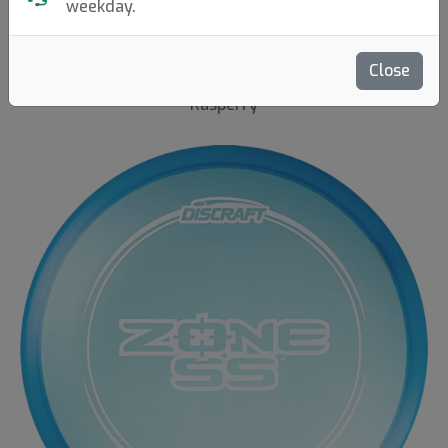
Back to article page
weekday.
Close
Rasperry