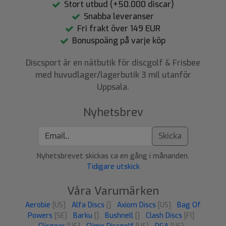
Stort utbud (+50.000 discar)
Snabba leveranser
Fri frakt över 149 EUR
Bonuspoäng på varje köp
Discsport är en nätbutik för discgolf & Frisbee
med huvudlager/lagerbutik 3 mil utanför
Uppsala.
Nyhetsbrev
Skicka
Nyhetsbrevet skickas ca en gång i månanden.
Tidigare utskick
Våra Varumärken
Aerobie
[US]
Alfa Discs
[]
Axiom Discs
[US]
Bag Of
Powers
[SE]
Barku
[]
Bushnell
[]
Clash Discs
[FI]