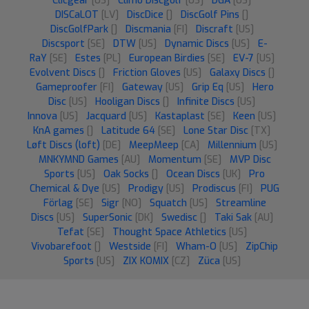
Clicgear
[US]
Climo Discgolf
[US]
DGA
[US]
DISCaLOT
[LV]
DiscDice
[]
DiscGolf Pins
[]
DiscGolfPark
[]
Discmania
[FI]
Discraft
[US]
Discsport
[SE]
DTW
[US]
Dynamic Discs
[US]
E-
RaY
[SE]
Estes
[PL]
European Birdies
[SE]
EV-7
[US]
Evolvent Discs
[]
Friction Gloves
[US]
Galaxy Discs
[]
Gameproofer
[FI]
Gateway
[US]
Grip Eq
[US]
Hero
Disc
[US]
Hooligan Discs
[]
Infinite Discs
[US]
Innova
[US]
Jacquard
[US]
Kastaplast
[SE]
Keen
[US]
KnA games
[]
Latitude 64
[SE]
Lone Star Disc
[TX]
Løft Discs (loft)
[DE]
MeepMeep
[CA]
Millennium
[US]
MNKYMND Games
[AU]
Momentum
[SE]
MVP Disc
Sports
[US]
Oak Socks
[]
Ocean Discs
[UK]
Pro
Chemical & Dye
[US]
Prodigy
[US]
Prodiscus
[FI]
PUG
Förlag
[SE]
Sigr
[NO]
Squatch
[US]
Streamline
Discs
[US]
SuperSonic
[DK]
Swedisc
[]
Taki Sak
[AU]
Tefat
[SE]
Thought Space Athletics
[US]
Vivobarefoot
[]
Westside
[FI]
Wham-O
[US]
ZipChip
Sports
[US]
ZIX KOMIX
[CZ]
Züca
[US]