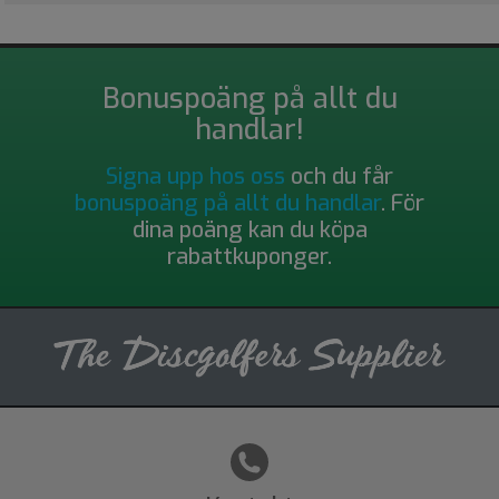
Bonuspoäng på allt du
handlar!
Signa upp hos oss
och du får
bonuspoäng på allt du handlar
. För
dina poäng kan du köpa
rabattkuponger.