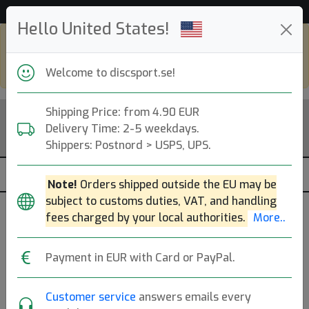
Hjälp & Kundservice
Hello United States!
Shop in eur and view this page in english,
go to
discsport.com
Welcome to discsport.se!
Shipping Price: from 4.90 EUR
Delivery Time: 2-5 weekdays.
Shippers: Postnord > USPS, UPS.
Note!
Orders shipped outside the EU may be
subject to customs duties, VAT, and handling
fees charged by your local authorities.
More..
Payment in EUR with Card or PayPal.
Neon Pink
Customer service
answers emails every