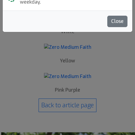
Back to article page
weekday.
Close
White
Yellow
Pink Purple
Back to article page