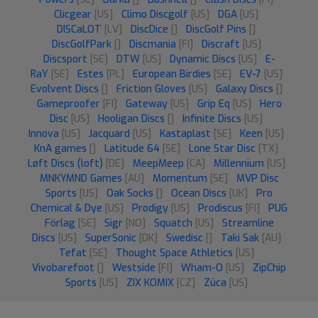
Clicgear
[US]
Climo Discgolf
[US]
DGA
[US]
DISCaLOT
[LV]
DiscDice
[]
DiscGolf Pins
[]
DiscGolfPark
[]
Discmania
[FI]
Discraft
[US]
Discsport
[SE]
DTW
[US]
Dynamic Discs
[US]
E-
RaY
[SE]
Estes
[PL]
European Birdies
[SE]
EV-7
[US]
Evolvent Discs
[]
Friction Gloves
[US]
Galaxy Discs
[]
Gameproofer
[FI]
Gateway
[US]
Grip Eq
[US]
Hero
Disc
[US]
Hooligan Discs
[]
Infinite Discs
[US]
Innova
[US]
Jacquard
[US]
Kastaplast
[SE]
Keen
[US]
KnA games
[]
Latitude 64
[SE]
Lone Star Disc
[TX]
Løft Discs (loft)
[DE]
MeepMeep
[CA]
Millennium
[US]
MNKYMND Games
[AU]
Momentum
[SE]
MVP Disc
Sports
[US]
Oak Socks
[]
Ocean Discs
[UK]
Pro
Chemical & Dye
[US]
Prodigy
[US]
Prodiscus
[FI]
PUG
Förlag
[SE]
Sigr
[NO]
Squatch
[US]
Streamline
Discs
[US]
SuperSonic
[DK]
Swedisc
[]
Taki Sak
[AU]
Tefat
[SE]
Thought Space Athletics
[US]
Vivobarefoot
[]
Westside
[FI]
Wham-O
[US]
ZipChip
Sports
[US]
ZIX KOMIX
[CZ]
Züca
[US]