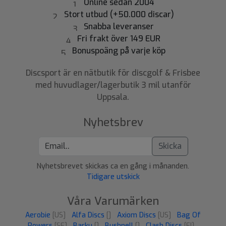
Online sedan 2004
Stort utbud (+50.000 discar)
Snabba leveranser
Fri frakt över 149 EUR
Bonuspoäng på varje köp
Discsport är en nätbutik för discgolf & Frisbee
med huvudlager/lagerbutik 3 mil utanför
Uppsala.
Nyhetsbrev
Skicka
Nyhetsbrevet skickas ca en gång i månanden.
Tidigare utskick
Våra Varumärken
Aerobie
[US]
Alfa Discs
[]
Axiom Discs
[US]
Bag Of
Powers
[SE]
Barku
[]
Bushnell
[]
Clash Discs
[FI]