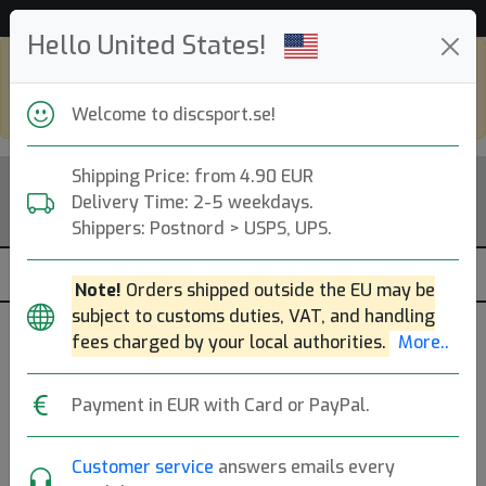
Hjälp & Kundservice
Hello United States!
Shop in eur and view this page in english,
go to
discsport.com
Welcome to discsport.se!
Shipping Price: from 4.90 EUR
Delivery Time: 2-5 weekdays.
Shippers: Postnord > USPS, UPS.
Note!
Orders shipped outside the EU may be
subject to customs duties, VAT, and handling
fees charged by your local authorities.
More..
Payment in EUR with Card or PayPal.
Blue
Customer service
answers emails every