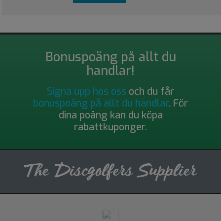
Bonuspoäng på allt du
handlar!
Signa upp hos oss
och du får
bonuspoäng på allt du handlar
. För
dina poäng kan du köpa
rabattkuponger.