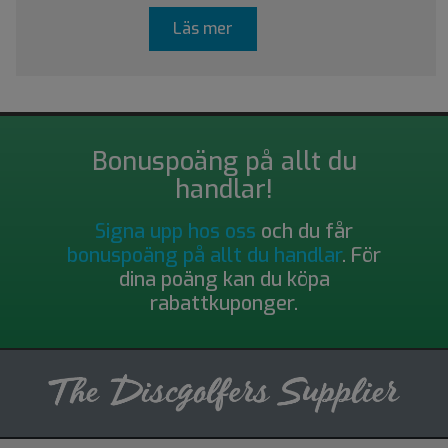
Läs mer
Bonuspoäng på allt du
handlar!
Signa upp hos oss
och du får
bonuspoäng på allt du handlar
. För
dina poäng kan du köpa
rabattkuponger.