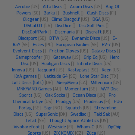
Aerobie
[US]
Alfa Discs
[]
Axiom Discs
[US]
Bag Of
Powers
[SE]
Barku
[]
Bushnell
[]
Clash Discs
[FI]
Clicgear
[US]
Climo Discgolf
[US]
DGA
[US]
DISCaLOT
[LV]
DiscDice
[]
DiscGolf Pins
[]
DiscGolfPark
[]
Discmania
[FI]
Discraft
[US]
Discsport
[SE]
DTW
[US]
Dynamic Discs
[US]
E-
RaY
[SE]
Estes
[PL]
European Birdies
[SE]
EV-7
[US]
Evolvent Discs
[]
Friction Gloves
[US]
Galaxy Discs
[]
Gameproofer
[FI]
Gateway
[US]
Grip Eq
[US]
Hero
Disc
[US]
Hooligan Discs
[]
Infinite Discs
[US]
Innova
[US]
Jacquard
[US]
Kastaplast
[SE]
Keen
[US]
KnA games
[]
Latitude 64
[SE]
Lone Star Disc
[TX]
Løft Discs (loft)
[DE]
MeepMeep
[CA]
Millennium
[US]
MNKYMND Games
[AU]
Momentum
[SE]
MVP Disc
Sports
[US]
Oak Socks
[]
Ocean Discs
[UK]
Pro
Chemical & Dye
[US]
Prodigy
[US]
Prodiscus
[FI]
PUG
Förlag
[SE]
Sigr
[NO]
Squatch
[US]
Streamline
Discs
[US]
SuperSonic
[DK]
Swedisc
[]
Taki Sak
[AU]
Tefat
[SE]
Thought Space Athletics
[US]
Vivobarefoot
[]
Westside
[FI]
Wham-O
[US]
ZipChip
Sports
[US]
ZIX KOMIX
[CZ]
Züca
[US]