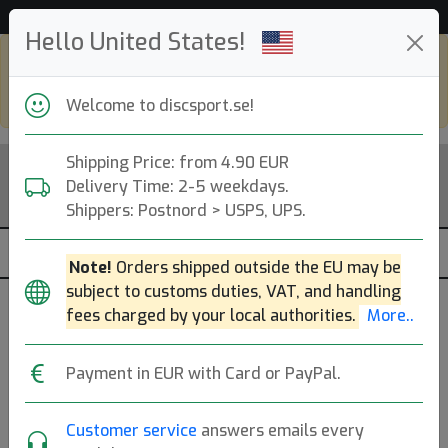
Hjälp & Kundservice
Hello United States!
Shop in eur and view this page in english,
go to
discsport.com
Welcome to discsport.se!
Shipping Price: from 4.90 EUR
Delivery Time: 2-5 weekdays.
Shippers: Postnord > USPS, UPS.
Note!
Orders shipped outside the EU may be
subject to customs duties, VAT, and handling
fees charged by your local authorities.
More..
Sheriff Lucid Junior
Payment in EUR with Card or PayPal.
Dynamic Discs
|
Minidiscar
Customer service
answers emails every