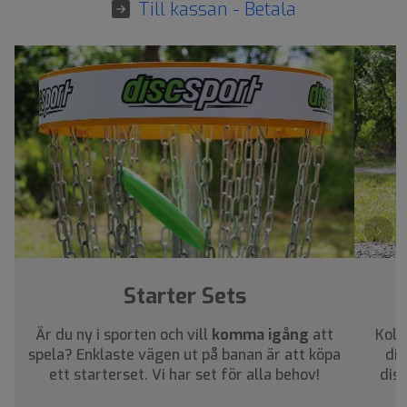
Till kassan - Betala
›
Starter Sets
Är du ny i sporten och vill
komma igång
att
Koll
spela? Enklaste vägen ut på banan är att köpa
dig
ett starterset. Vi har set för alla behov!
dis