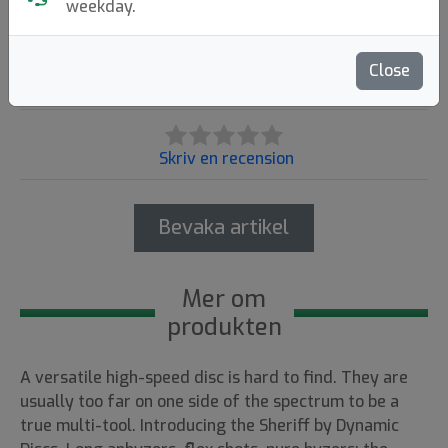
89:-
weekday.
Slutsåld
Close
Skriv en recension
Bevaka artikel
Mer om
produkten
A versatile high-speed disc is hard to find. They are
usually too far on one side of the spectrum to be a
true multi-tool. Introducing the Sheriff by Dynamic