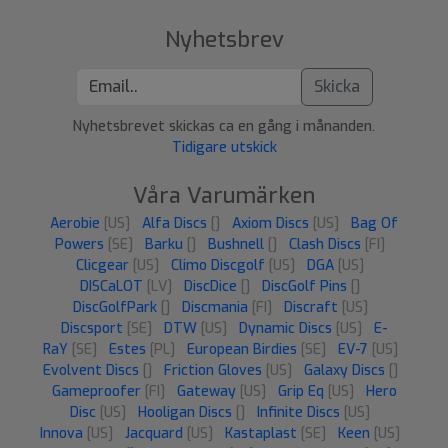
Nyhetsbrev
Skicka
Nyhetsbrevet skickas ca en gång i månanden.
Tidigare utskick
Våra Varumärken
Aerobie
[US]
Alfa Discs
[]
Axiom Discs
[US]
Bag Of
Powers
[SE]
Barku
[]
Bushnell
[]
Clash Discs
[FI]
Clicgear
[US]
Climo Discgolf
[US]
DGA
[US]
DISCaLOT
[LV]
DiscDice
[]
DiscGolf Pins
[]
DiscGolfPark
[]
Discmania
[FI]
Discraft
[US]
Discsport
[SE]
DTW
[US]
Dynamic Discs
[US]
E-
RaY
[SE]
Estes
[PL]
European Birdies
[SE]
EV-7
[US]
Evolvent Discs
[]
Friction Gloves
[US]
Galaxy Discs
[]
Gameproofer
[FI]
Gateway
[US]
Grip Eq
[US]
Hero
Disc
[US]
Hooligan Discs
[]
Infinite Discs
[US]
Innova
[US]
Jacquard
[US]
Kastaplast
[SE]
Keen
[US]