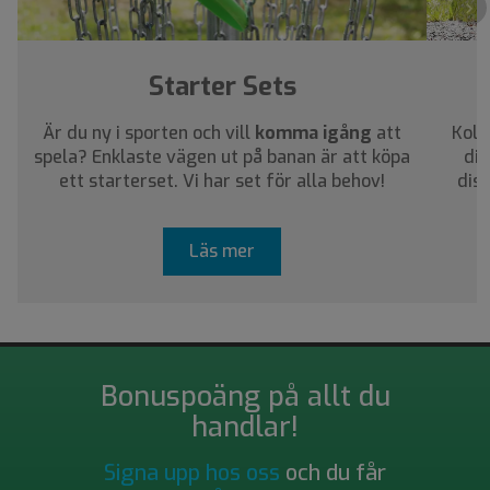
›
Starter Sets
Är du ny i sporten och vill
komma igång
att
Koll
spela? Enklaste vägen ut på banan är att köpa
dig
ett starterset. Vi har set för alla behov!
dis
Läs mer
Bonuspoäng på allt du
handlar!
Signa upp hos oss
och du får