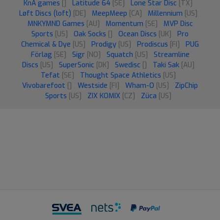
KnA games
[]
Latitude 64
[SE]
Lone Star Disc
[TX]
Løft Discs (loft)
[DE]
MeepMeep
[CA]
Millennium
[US]
MNKYMND Games
[AU]
Momentum
[SE]
MVP Disc
Sports
[US]
Oak Socks
[]
Ocean Discs
[UK]
Pro
Chemical & Dye
[US]
Prodigy
[US]
Prodiscus
[FI]
PUG
Förlag
[SE]
Sigr
[NO]
Squatch
[US]
Streamline
Discs
[US]
SuperSonic
[DK]
Swedisc
[]
Taki Sak
[AU]
Tefat
[SE]
Thought Space Athletics
[US]
Vivobarefoot
[]
Westside
[FI]
Wham-O
[US]
ZipChip
Sports
[US]
ZIX KOMIX
[CZ]
Züca
[US]