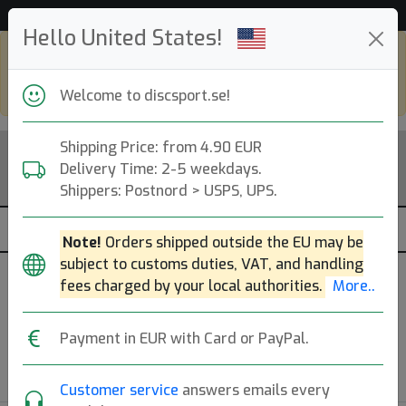
Hjälp & Kundservice
Hello United States!
Shop in eur and view this page in english,
go to
discsport.com
Welcome to discsport.se!
Shipping Price: from 4.90 EUR
Delivery Time: 2-5 weekdays.
Shippers: Postnord > USPS, UPS.
Note!
Orders shipped outside the EU may be
subject to customs duties, VAT, and handling
fees charged by your local authorities.
More..
Välj Disc
Payment in EUR with Card or PayPal.
Back to Article
Customer service
answers emails every