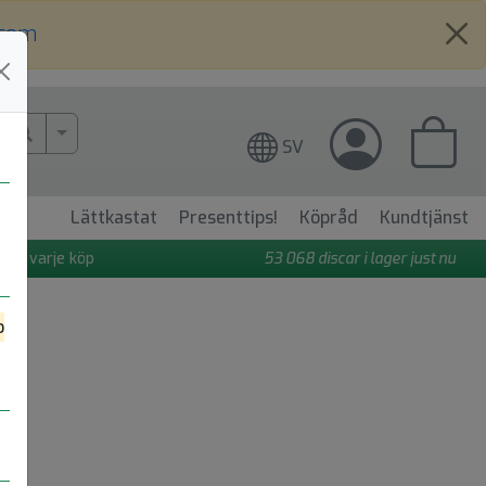
.com
More Search..
SV
Lättkastat
Presenttips!
Köpråd
Kundtjänst
 på varje köp
53 068
discar i lager just nu
o
.