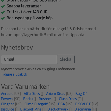
Stort utbud (+50.000 discar)
Snabba leveranser
Fri frakt över 149 EUR
Bonuspoäng på varje köp
Discsport är en nätbutik för discgolf & Frisbee med
huvudlager/lagerbutik 3 mil utanför Uppsala.
Nyhetsbrev
Skicka
Nyhetsbrevet skickas ca en gång i månanden.
Tidigare utskick
Våra Varumärken
Aerobie
[US]
Alfa Discs
[]
Axiom Discs
[US]
Bag Of
Powers
[SE]
Barku
[]
Bushnell
[]
Clash Discs
[FI]
Clicgear
[US]
Climo Discgolf
[US]
DGA
[US]
DISCaLOT
[LV]
DiscDice
[]
DiscGolf Pins
[]
DiscGolfPark
[]
Discmania
[FI]