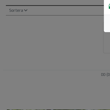
Sortera
DD (D