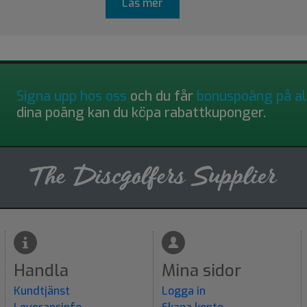
Läs mer
Signa upp hos oss
och du får
bonuspoäng på al
dina poäng kan du köpa rabattkuponger.
Handla
Mina sidor
Kundtjänst
Logga in