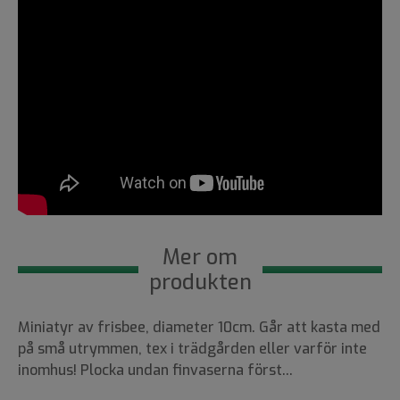
Mer om
produkten
Miniatyr av frisbee, diameter 10cm. Går att kasta med
på små utrymmen, tex i trädgården eller varför inte
inomhus! Plocka undan finvaserna först...