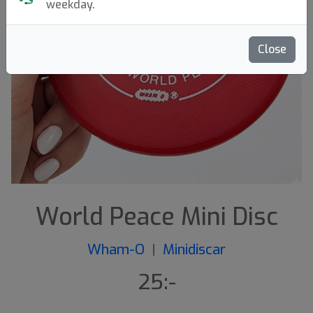
weekday.
Close
World Peace Mini Disc
Wham-O
|
Minidiscar
25:-