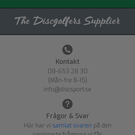
Kontakt
08-653 28 30
(Mån-fre 8-15)
info@discsport.se
Frågor & Svar
Här har vi
samlat svaren
på den
vanligaste frågorna vi får.