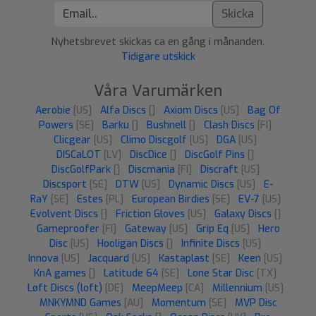
Skicka
Nyhetsbrevet skickas ca en gång i månanden.
Tidigare utskick
Våra Varumärken
Aerobie
[US]
Alfa Discs
[]
Axiom Discs
[US]
Bag Of
Powers
[SE]
Barku
[]
Bushnell
[]
Clash Discs
[FI]
Clicgear
[US]
Climo Discgolf
[US]
DGA
[US]
DISCaLOT
[LV]
DiscDice
[]
DiscGolf Pins
[]
DiscGolfPark
[]
Discmania
[FI]
Discraft
[US]
Discsport
[SE]
DTW
[US]
Dynamic Discs
[US]
E-
RaY
[SE]
Estes
[PL]
European Birdies
[SE]
EV-7
[US]
Evolvent Discs
[]
Friction Gloves
[US]
Galaxy Discs
[]
Gameproofer
[FI]
Gateway
[US]
Grip Eq
[US]
Hero
Disc
[US]
Hooligan Discs
[]
Infinite Discs
[US]
Innova
[US]
Jacquard
[US]
Kastaplast
[SE]
Keen
[US]
KnA games
[]
Latitude 64
[SE]
Lone Star Disc
[TX]
Løft Discs (loft)
[DE]
MeepMeep
[CA]
Millennium
[US]
MNKYMND Games
[AU]
Momentum
[SE]
MVP Disc