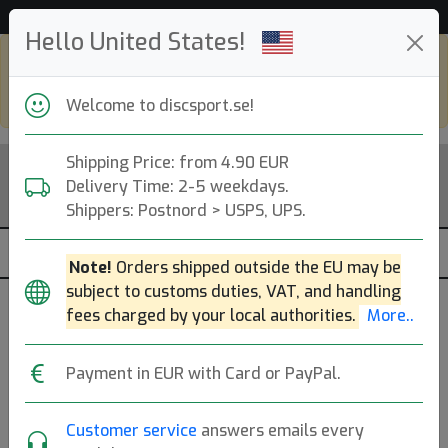
53 530 discar i lager just nu!
Hello United States!
Shop in eur and view this page in english,
go to
discsport.com
Welcome to discsport.se!
Shipping Price: from 4.90 EUR
Delivery Time: 2-5 weekdays.
Shippers: Postnord > USPS, UPS.
Note!
Orders shipped outside the EU may be
subject to customs duties, VAT, and handling
fees charged by your local authorities.
More..
Payment in EUR with Card or PayPal.
Customer service
answers emails every