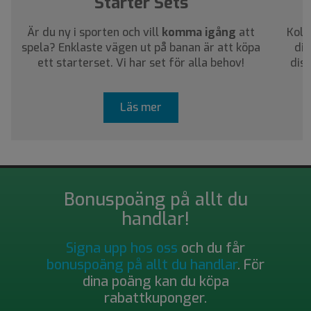
Starter Sets
Är du ny i sporten och vill
komma igång
att
Koll
spela? Enklaste vägen ut på banan är att köpa
dig
ett starterset. Vi har set för alla behov!
dis
Läs mer
Bonuspoäng på allt du
handlar!
Signa upp hos oss
och du får
bonuspoäng på allt du handlar
. För
dina poäng kan du köpa
rabattkuponger.