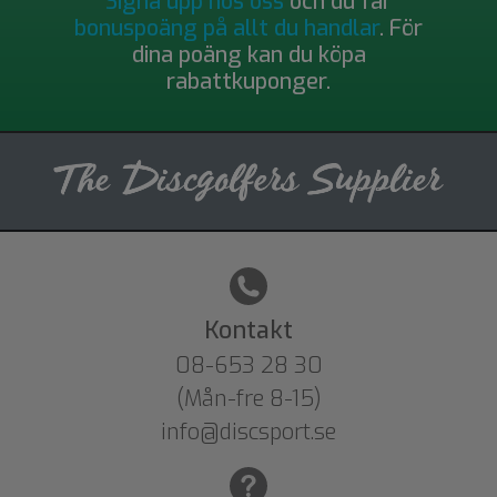
Signa upp hos oss
och du får
bonuspoäng på allt du handlar
. För
dina poäng kan du köpa
rabattkuponger.
Kontakt
08-653 28 30
(Mån-fre 8-15)
info@discsport.se