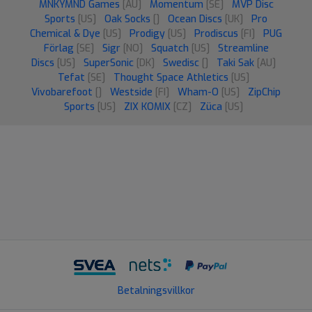
MNKYMND Games
[AU]
Momentum
[SE]
MVP Disc
Sports
[US]
Oak Socks
[]
Ocean Discs
[UK]
Pro
Chemical & Dye
[US]
Prodigy
[US]
Prodiscus
[FI]
PUG
Förlag
[SE]
Sigr
[NO]
Squatch
[US]
Streamline
Discs
[US]
SuperSonic
[DK]
Swedisc
[]
Taki Sak
[AU]
Tefat
[SE]
Thought Space Athletics
[US]
Vivobarefoot
[]
Westside
[FI]
Wham-O
[US]
ZipChip
Sports
[US]
ZIX KOMIX
[CZ]
Züca
[US]
Betalningsvillkor