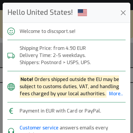
Hjälp & Kundservice
Hello United States!
Shop in eur and view this page in english,
go to
discsport.com
Welcome to discsport.se!
Shipping Price: from 4.90 EUR
Delivery Time: 2-5 weekdays.
Shippers: Postnord > USPS, UPS.
Note!
Orders shipped outside the EU may be
subject to customs duties, VAT, and handling
fees charged by your local authorities.
More..
Payment in EUR with Card or PayPal.
Back to article page
Customer service
answers emails every