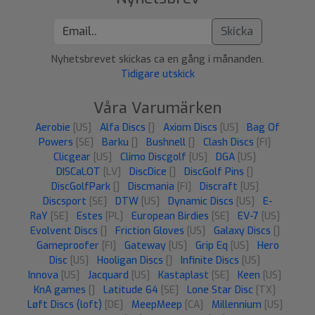
Skicka
Nyhetsbrevet skickas ca en gång i månanden.
Tidigare utskick
Våra Varumärken
Aerobie
[US]
Alfa Discs
[]
Axiom Discs
[US]
Bag Of
Powers
[SE]
Barku
[]
Bushnell
[]
Clash Discs
[FI]
Clicgear
[US]
Climo Discgolf
[US]
DGA
[US]
DISCaLOT
[LV]
DiscDice
[]
DiscGolf Pins
[]
DiscGolfPark
[]
Discmania
[FI]
Discraft
[US]
Discsport
[SE]
DTW
[US]
Dynamic Discs
[US]
E-
RaY
[SE]
Estes
[PL]
European Birdies
[SE]
EV-7
[US]
Evolvent Discs
[]
Friction Gloves
[US]
Galaxy Discs
[]
Gameproofer
[FI]
Gateway
[US]
Grip Eq
[US]
Hero
Disc
[US]
Hooligan Discs
[]
Infinite Discs
[US]
Innova
[US]
Jacquard
[US]
Kastaplast
[SE]
Keen
[US]
KnA games
[]
Latitude 64
[SE]
Lone Star Disc
[TX]
Løft Discs (loft)
[DE]
MeepMeep
[CA]
Millennium
[US]