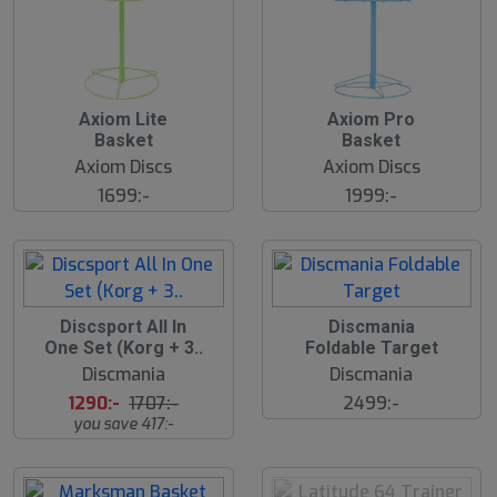
Axiom Lite
Axiom Pro
Basket
Basket
Axiom Discs
Axiom Discs
1699:-
1999:-
2
S
Discsport All In
Discmania
4
l
One Set (Korg + 3..
Foldable Target
%
u
Discmania
Discmania
t
s
1290:-
1707:-
2499:-
å
you save 417:-
l
d