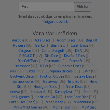
Skicka
Nyhetsbrevet skickas ca en gång i månanden.
Tidigare utskick
Våra Varumärken
Aerobie
[US]
Alfa Discs
[]
Axiom Discs
[US]
Bag Of
Powers
[SE]
Barku
[]
Bushnell
[]
Clash Discs
[FI]
Clicgear
[US]
Climo Discgolf
[US]
DGA
[US]
DISCaLOT
[LV]
DiscDice
[]
DiscGolf Pins
[]
DiscGolfPark
[]
Discmania
[FI]
Discraft
[US]
Discsport
[SE]
DTW
[US]
Dynamic Discs
[US]
E-
RaY
[SE]
Estes
[PL]
European Birdies
[SE]
EV-7
[US]
Evolvent Discs
[]
Friction Gloves
[US]
Galaxy Discs
[]
Gameproofer
[FI]
Gateway
[US]
Grip Eq
[US]
Hero
Disc
[US]
Hooligan Discs
[]
Infinite Discs
[US]
Innova
[US]
Jacquard
[US]
Kastaplast
[SE]
Keen
[US]
KnA games
[]
Latitude 64
[SE]
Lone Star Disc
[TX]
Løft Discs (loft)
[DE]
MeepMeep
[CA]
Millennium
[US]
MNKYMND Games
[AU]
Momentum
[SE]
MVP Disc