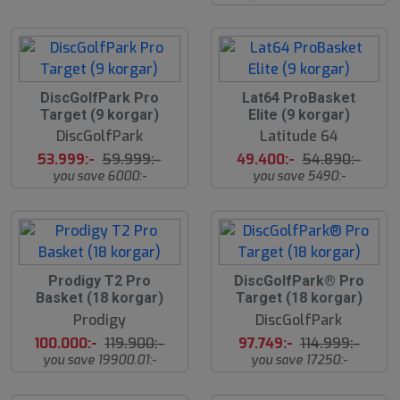
1
1
DiscGolfPark Pro
Lat64 ProBasket
0
0
Target (9 korgar)
Elite (9 korgar)
%
%
DiscGolfPark
Latitude 64
53.999:-
59.999:-
49.400:-
54.890:-
you save 6000:-
you save 5490:-
1
1
Prodigy T2 Pro
DiscGolfPark® Pro
7
5
Basket (18 korgar)
Target (18 korgar)
%
%
Prodigy
DiscGolfPark
100.000:-
119.900:-
97.749:-
114.999:-
you save 19900.01:-
you save 17250:-