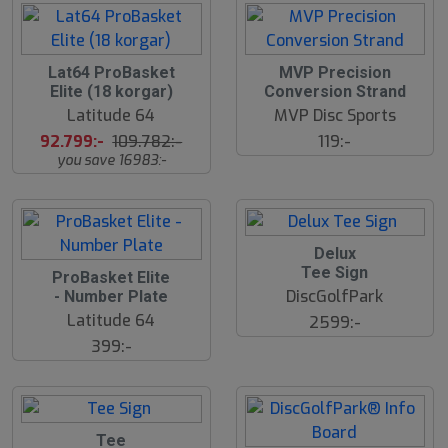
1
Lat64 ProBasket
MVP Precision
5
Elite (18 korgar)
Conversion Strand
%
Latitude 64
MVP Disc Sports
92.799:-
109.782:-
119:-
you save 16983:-
Delux
Tee Sign
ProBasket Elite
DiscGolfPark
- Number Plate
Latitude 64
2599:-
399:-
Tee