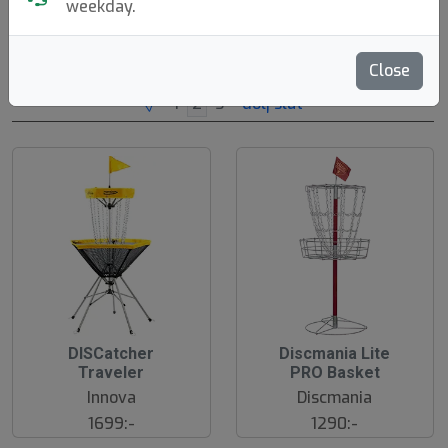
weekday.
Brands
Sortera
Close
dölj slut
DISCatcher
Discmania Lite
Traveler
PRO Basket
Innova
Discmania
1699:-
1290:-