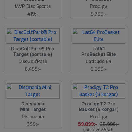
MVP Disc Sports
Prodigy
419:-
5.799:-
DiscGolfPark® Pro
Lat64
Target (portable)
ProBasket Elite
DiscGolfPark
Latitude 64
6.499:-
6.099:-
1
Discmania
Prodigy T2 Pro
0
Mini Target
Basket (9 korgar)
%
Discmania
Prodigy
399:-
59.099:-
65.999:-
you save 6900:-