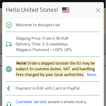
Hjälp & Kundservice
Hello United States!
Shop in eur and view this page in english,
go to
discsport.com
Welcome to discsport.se!
Shipping Price: from 4.90 EUR
Delivery Time: 2-5 weekdays.
Shippers: Postnord > USPS, UPS.
Note!
Orders shipped outside the EU may be
subject to customs duties, VAT, and handling
Discgolf-korgar
fees charged by your local authorities.
More..
— s —
Payment in EUR with Card or PayPal.
Träning- och tävlingskorgar.
Mer..
Customer service
answers emails every
Träning
Tävling
Mini
Course Equipment