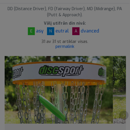
DD (Distance Driver), FD (fairway Driver), MD (Midrange), PA
(Putt & Approach).
Välj utifrån din nivå:
asy
eutral
dvanced
E
N
A
31 av 31 st artiklar visas.
permalink
›