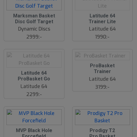
S
Marksman Basket
Latitude 64
l
Disc Golf Target
Trainer Lite
u
Dynamic Discs
Latitude 64
t
s
2999:-
1990:-
å
l
d
S
ProBasket
l
Trainer
S
Latitude 64
u
l
Latitude 64
ProBasket Go
t
u
s
Latitude 64
3199:-
t
å
s
2299:-
l
å
d
l
d
MVP Black Hole
Prodigy T2
Forcefield
Pro Basket