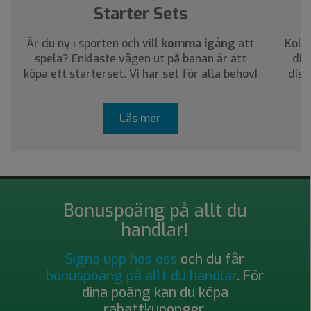
Starter Sets
Är du ny i sporten och vill
komma igång
att
Kolla
spela? Enklaste vägen ut på banan är att
dig
köpa ett starterset. Vi har set för alla behov!
disc
Läs mer
Bonuspoäng på allt du
handlar!
Signa upp hos oss
och du får
bonuspoäng på allt du handlar
. För
dina poäng kan du köpa
rabattkuponger.