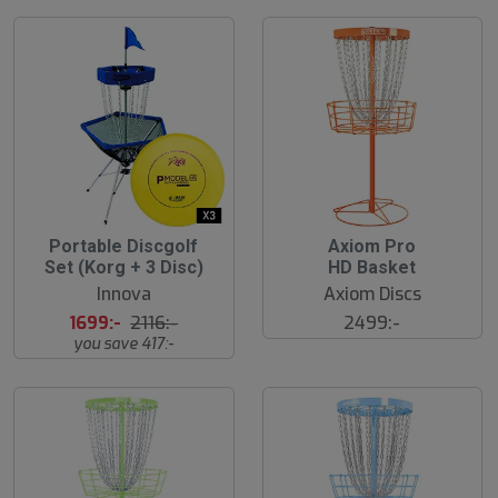
2
Portable Discgolf
Axiom Pro
0
Set (Korg + 3 Disc)
HD Basket
%
Innova
Axiom Discs
1699:-
2116:-
2499:-
you save 417:-