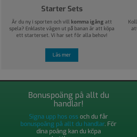
Starter Sets
Är du ny i sporten och vill
komma igång
att
Kol
spela? Enklaste vägen ut på banan är att köpa
at
ett starterset. Vi har set för alla behov!
Läs mer
Bonuspoäng på allt du
handlar!
Signa upp hos oss
och du får
bonuspoäng på allt du handlar
. För
dina poäng kan du köpa