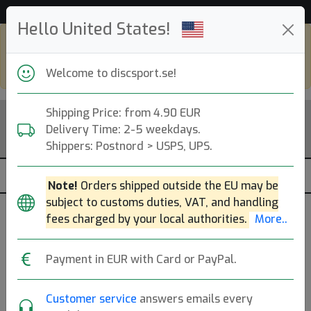
Stort utbud & Snabba leveranser!
Hello United States!
Shop in eur and view this page in english,
go to
discsport.com
Welcome to discsport.se!
Shipping Price: from 4.90 EUR
Delivery Time: 2-5 weekdays.
Shippers: Postnord > USPS, UPS.
Note!
Orders shipped outside the EU may be
subject to customs duties, VAT, and handling
fees charged by your local authorities.
More..
Payment in EUR with Card or PayPal.
Back to article page
Customer service
answers emails every