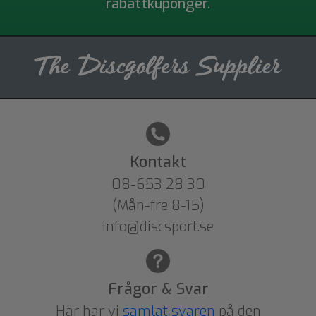
rabattkuponger.
Kontakt
08-653 28 30
(Mån-fre 8-15)
info@discsport.se
Frågor & Svar
Här har vi
samlat svaren
på den