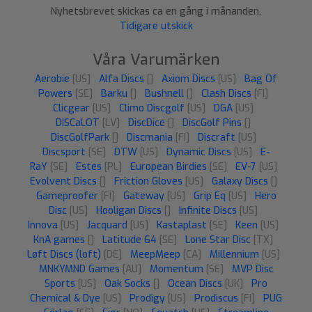
Nyhetsbrevet skickas ca en gång i månanden.
Tidigare utskick
Våra Varumärken
Aerobie
[US]
Alfa Discs
[]
Axiom Discs
[US]
Bag Of
Powers
[SE]
Barku
[]
Bushnell
[]
Clash Discs
[FI]
Clicgear
[US]
Climo Discgolf
[US]
DGA
[US]
DISCaLOT
[LV]
DiscDice
[]
DiscGolf Pins
[]
DiscGolfPark
[]
Discmania
[FI]
Discraft
[US]
Discsport
[SE]
DTW
[US]
Dynamic Discs
[US]
E-
RaY
[SE]
Estes
[PL]
European Birdies
[SE]
EV-7
[US]
Evolvent Discs
[]
Friction Gloves
[US]
Galaxy Discs
[]
Gameproofer
[FI]
Gateway
[US]
Grip Eq
[US]
Hero
Disc
[US]
Hooligan Discs
[]
Infinite Discs
[US]
Innova
[US]
Jacquard
[US]
Kastaplast
[SE]
Keen
[US]
KnA games
[]
Latitude 64
[SE]
Lone Star Disc
[TX]
Løft Discs (loft)
[DE]
MeepMeep
[CA]
Millennium
[US]
MNKYMND Games
[AU]
Momentum
[SE]
MVP Disc
Sports
[US]
Oak Socks
[]
Ocean Discs
[UK]
Pro
Chemical & Dye
[US]
Prodigy
[US]
Prodiscus
[FI]
PUG