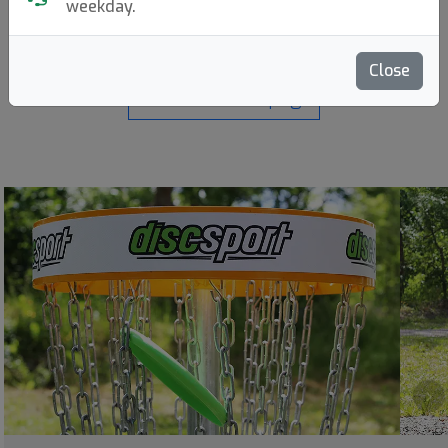
weekday.
Close
Back to article page
›