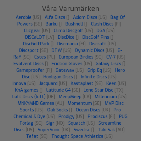
Våra Varumärken
Aerobie
[US]
Alfa Discs
[]
Axiom Discs
[US]
Bag Of
Powers
[SE]
Barku
[]
Bushnell
[]
Clash Discs
[FI]
Clicgear
[US]
Climo Discgolf
[US]
DGA
[US]
DISCaLOT
[LV]
DiscDice
[]
DiscGolf Pins
[]
DiscGolfPark
[]
Discmania
[FI]
Discraft
[US]
Discsport
[SE]
DTW
[US]
Dynamic Discs
[US]
E-
RaY
[SE]
Estes
[PL]
European Birdies
[SE]
EV-7
[US]
Evolvent Discs
[]
Friction Gloves
[US]
Galaxy Discs
[]
Gameproofer
[FI]
Gateway
[US]
Grip Eq
[US]
Hero
Disc
[US]
Hooligan Discs
[]
Infinite Discs
[US]
Innova
[US]
Jacquard
[US]
Kastaplast
[SE]
Keen
[US]
KnA games
[]
Latitude 64
[SE]
Lone Star Disc
[TX]
Løft Discs (loft)
[DE]
MeepMeep
[CA]
Millennium
[US]
MNKYMND Games
[AU]
Momentum
[SE]
MVP Disc
Sports
[US]
Oak Socks
[]
Ocean Discs
[UK]
Pro
Chemical & Dye
[US]
Prodigy
[US]
Prodiscus
[FI]
PUG
Förlag
[SE]
Sigr
[NO]
Squatch
[US]
Streamline
Discs
[US]
SuperSonic
[DK]
Swedisc
[]
Taki Sak
[AU]
Tefat
[SE]
Thought Space Athletics
[US]