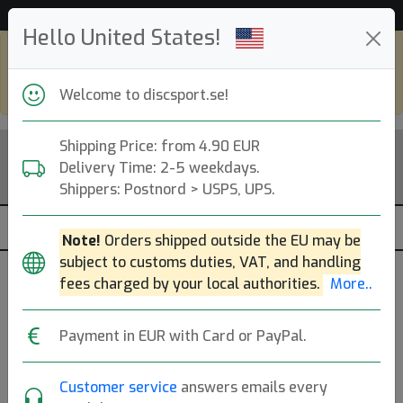
Hjälp & Kundservice
Hello United States!
Shop in eur and view this page in english,
go to
discsport.com
Welcome to discsport.se!
Shipping Price: from 4.90 EUR
Delivery Time: 2-5 weekdays.
Shippers: Postnord > USPS, UPS.
Note!
Orders shipped outside the EU may be
subject to customs duties, VAT, and handling
fees charged by your local authorities.
More..
Payment in EUR with Card or PayPal.
Customer service
answers emails every