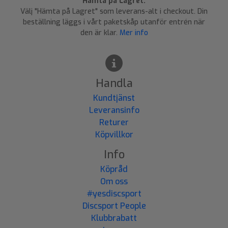
Hämta på Lagret:
Välj "Hämta på Lagret" som leverans-alt i checkout. Din
beställning läggs i vårt paketskåp utanför entrén när
den är klar.
Mer info
Handla
Kundtjänst
Leveransinfo
Returer
Köpvillkor
Info
Köpråd
Om oss
#yesdiscsport
Discsport People
Klubbrabatt