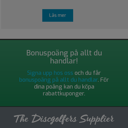
Läs mer
Bonuspoäng på allt du
handlar!
Signa upp hos oss
och du får
bonuspoäng på allt du handlar
. För
dina poäng kan du köpa
rabattkuponger.