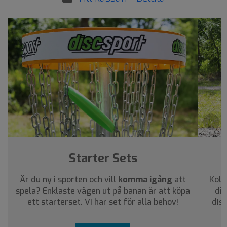
›
Starter Sets
Är du ny i sporten och vill
komma igång
att
Koll
spela? Enklaste vägen ut på banan är att köpa
dig
ett starterset. Vi har set för alla behov!
dis