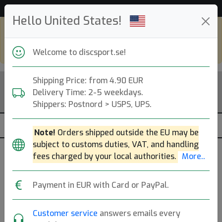
Hjälp & Kundservice
Hello United States!
Shop in eur and view this page in english,
go to
discsport.com
Welcome to discsport.se!
Shipping Price: from 4.90 EUR
Delivery Time: 2-5 weekdays.
Shippers: Postnord > USPS, UPS.
Note!
Orders shipped outside the EU may be
subject to customs duties, VAT, and handling
fees charged by your local authorities.
More..
Previous
Next
Click to Choose Disc!
Payment in EUR with Card or PayPal.
Customer service
answers emails every