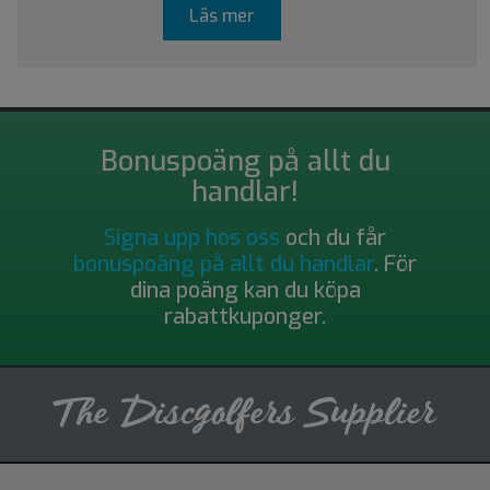
Läs mer
Bonuspoäng på allt du
handlar!
Signa upp hos oss
och du får
bonuspoäng på allt du handlar
. För
dina poäng kan du köpa
rabattkuponger.