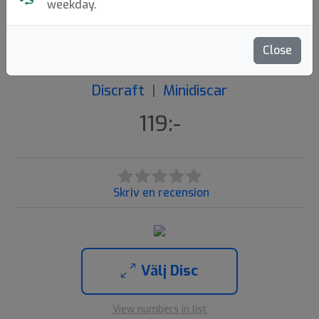
weekday.
Paige Pierce Mini
Prototype Fierce
Close
Discraft
|
Minidiscar
119:-
Skriv en recension
Välj Disc
View numbers in list