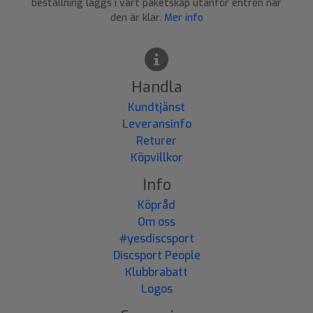
beställning läggs i vårt paketskåp utanför entrén när
den är klar.
Mer info
Handla
Kundtjänst
Leveransinfo
Returer
Köpvillkor
Info
Köpråd
Om oss
#yesdiscsport
Discsport People
Klubbrabatt
Logos