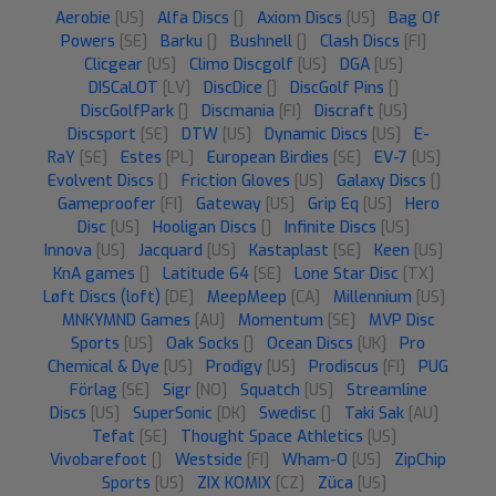
Aerobie
[US]
Alfa Discs
[]
Axiom Discs
[US]
Bag Of
Powers
[SE]
Barku
[]
Bushnell
[]
Clash Discs
[FI]
Clicgear
[US]
Climo Discgolf
[US]
DGA
[US]
DISCaLOT
[LV]
DiscDice
[]
DiscGolf Pins
[]
DiscGolfPark
[]
Discmania
[FI]
Discraft
[US]
Discsport
[SE]
DTW
[US]
Dynamic Discs
[US]
E-
RaY
[SE]
Estes
[PL]
European Birdies
[SE]
EV-7
[US]
Evolvent Discs
[]
Friction Gloves
[US]
Galaxy Discs
[]
Gameproofer
[FI]
Gateway
[US]
Grip Eq
[US]
Hero
Disc
[US]
Hooligan Discs
[]
Infinite Discs
[US]
Innova
[US]
Jacquard
[US]
Kastaplast
[SE]
Keen
[US]
KnA games
[]
Latitude 64
[SE]
Lone Star Disc
[TX]
Løft Discs (loft)
[DE]
MeepMeep
[CA]
Millennium
[US]
MNKYMND Games
[AU]
Momentum
[SE]
MVP Disc
Sports
[US]
Oak Socks
[]
Ocean Discs
[UK]
Pro
Chemical & Dye
[US]
Prodigy
[US]
Prodiscus
[FI]
PUG
Förlag
[SE]
Sigr
[NO]
Squatch
[US]
Streamline
Discs
[US]
SuperSonic
[DK]
Swedisc
[]
Taki Sak
[AU]
Tefat
[SE]
Thought Space Athletics
[US]
Vivobarefoot
[]
Westside
[FI]
Wham-O
[US]
ZipChip
Sports
[US]
ZIX KOMIX
[CZ]
Züca
[US]