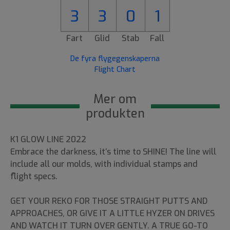
3
3
0
1
Fart
Glid
Stab
Fall
De fyra flygegenskaperna
Flight Chart
Mer om
produkten
K1 GLOW LINE 2022
Embrace the darkness, it’s time to SHINE! The line will
include all our molds, with individual stamps and
flight specs.
GET YOUR REKO FOR THOSE STRAIGHT PUTTS AND
APPROACHES, OR GIVE IT A LITTLE HYZER ON DRIVES
AND WATCH IT TURN OVER GENTLY. A TRUE GO-TO