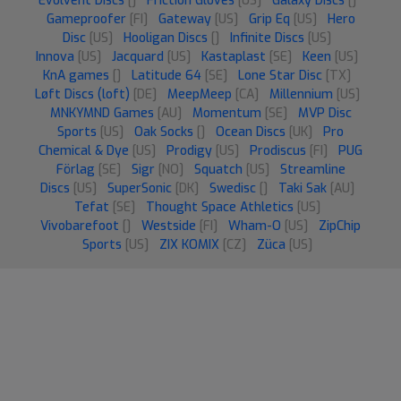
Evolvent Discs
[]
Friction Gloves
[US]
Galaxy Discs
[]
Gameproofer
[FI]
Gateway
[US]
Grip Eq
[US]
Hero
Disc
[US]
Hooligan Discs
[]
Infinite Discs
[US]
Innova
[US]
Jacquard
[US]
Kastaplast
[SE]
Keen
[US]
KnA games
[]
Latitude 64
[SE]
Lone Star Disc
[TX]
Løft Discs (loft)
[DE]
MeepMeep
[CA]
Millennium
[US]
MNKYMND Games
[AU]
Momentum
[SE]
MVP Disc
Sports
[US]
Oak Socks
[]
Ocean Discs
[UK]
Pro
Chemical & Dye
[US]
Prodigy
[US]
Prodiscus
[FI]
PUG
Förlag
[SE]
Sigr
[NO]
Squatch
[US]
Streamline
Discs
[US]
SuperSonic
[DK]
Swedisc
[]
Taki Sak
[AU]
Tefat
[SE]
Thought Space Athletics
[US]
Vivobarefoot
[]
Westside
[FI]
Wham-O
[US]
ZipChip
Sports
[US]
ZIX KOMIX
[CZ]
Züca
[US]