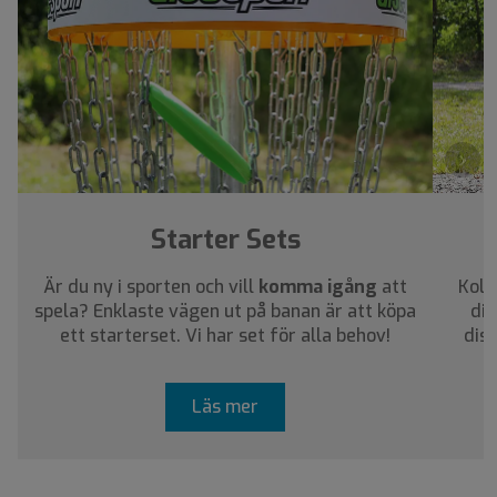
›
Starter Sets
Är du ny i sporten och vill
komma igång
att
Koll
spela? Enklaste vägen ut på banan är att köpa
dig
ett starterset. Vi har set för alla behov!
dis
Läs mer