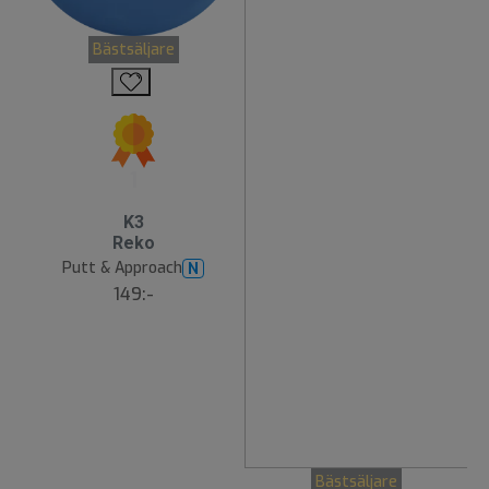
Bästsäljare
1
K3
Reko
Putt & Approach
N
149:-
Bästsäljare