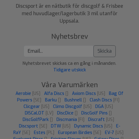
Discsport är en nätbutik för discgolf & Frisbee
med huvudlager/lagerbutik 3 mil utanför
Uppsala.
Nyhetsbrev
Skicka
Nyhetsbrevet skickas ca en gång i månanden.
Tidigare utskick
Våra Varumärken
Aerobie
[US]
Alfa Discs
[]
Axiom Discs
[US]
Bag Of
Powers
[SE]
Barku
[]
Bushnell
[]
Clash Discs
[FI]
Clicgear
[US]
Climo Discgolf
[US]
DGA
[US]
DISCaLOT
[LV]
DiscDice
[]
DiscGolf Pins
[]
DiscGolfPark
[]
Discmania
[FI]
Discraft
[US]
Discsport
[SE]
DTW
[US]
Dynamic Discs
[US]
E-
RaY
[SE]
Estes
[PL]
European Birdies
[SE]
EV-7
[US]