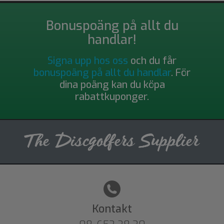
Bonuspoäng på allt du
handlar!
Signa upp hos oss
och du får
bonuspoäng på allt du handlar
. För
dina poäng kan du köpa
rabattkuponger.
Kontakt