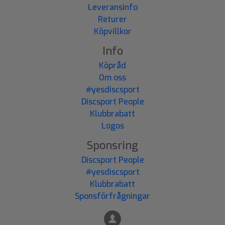
Leveransinfo
Returer
Köpvillkor
Info
Köpråd
Om oss
#yesdiscsport
Discsport People
Klubbrabatt
Logos
Sponsring
Discsport People
#yesdiscsport
Klubbrabatt
Sponsförfrågningar