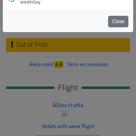
weekday.
Kastaplast
|
Putt & Approach
Flight: 3 3 0 1
Close
259:-
Out of Prod.
Reko mold
4.8
Skriv en recension
Flight
Molds with same flight