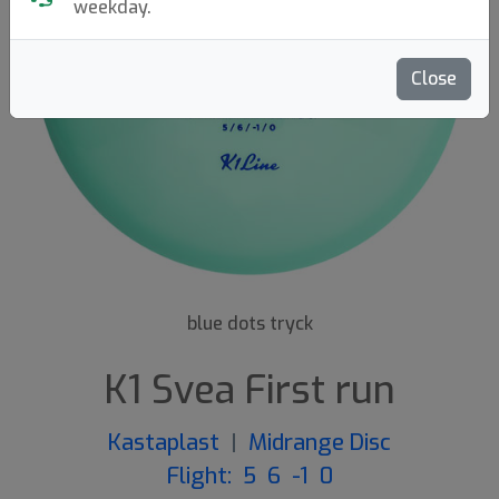
weekday.
Close
Previous
Next
blue dots tryck
K1 Svea First run
Kastaplast
|
Midrange Disc
Flight: 5 6 -1 0