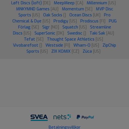
Løft Discs (loft)
[DE]
MeepMeep
[CA]
Millennium
[US]
MNKYMND Games
[AU]
Momentum
[SE]
MVP Disc
Sports
[US]
Oak Socks
[]
Ocean Discs
[UK]
Pro
Chemical & Dye
[US]
Prodigy
[US]
Prodiscus
[FI]
PUG
Förlag
[SE]
Sigr
[NO]
Squatch
[US]
Streamline
Discs
[US]
SuperSonic
[DK]
Swedisc
[]
Taki Sak
[AU]
Tefat
[SE]
Thought Space Athletics
[US]
Vivobarefoot
[]
Westside
[FI]
Wham-O
[US]
ZipChip
Sports
[US]
ZIX KOMIX
[CZ]
Züca
[US]
Betalningsvillkor