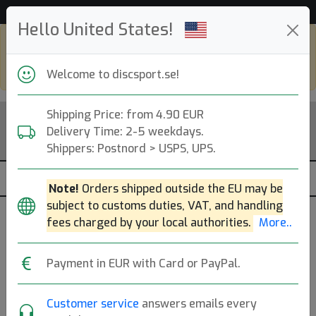
Hjälp & Kundservice
Hello United States!
Shop in eur and view this page in english,
go to
discsport.com
Welcome to discsport.se!
Shipping Price: from 4.90 EUR
Delivery Time: 2-5 weekdays.
Shippers: Postnord > USPS, UPS.
Note!
Orders shipped outside the EU may be
subject to customs duties, VAT, and handling
Was released
fees charged by your local authorities.
More..
15 Oct 2020
Payment in EUR with Card or PayPal.
Customer service
answers emails every