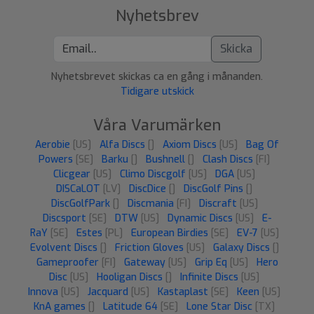
Nyhetsbrev
Skicka
Nyhetsbrevet skickas ca en gång i månanden.
Tidigare utskick
Våra Varumärken
Aerobie
[US]
Alfa Discs
[]
Axiom Discs
[US]
Bag Of
Powers
[SE]
Barku
[]
Bushnell
[]
Clash Discs
[FI]
Clicgear
[US]
Climo Discgolf
[US]
DGA
[US]
DISCaLOT
[LV]
DiscDice
[]
DiscGolf Pins
[]
DiscGolfPark
[]
Discmania
[FI]
Discraft
[US]
Discsport
[SE]
DTW
[US]
Dynamic Discs
[US]
E-
RaY
[SE]
Estes
[PL]
European Birdies
[SE]
EV-7
[US]
Evolvent Discs
[]
Friction Gloves
[US]
Galaxy Discs
[]
Gameproofer
[FI]
Gateway
[US]
Grip Eq
[US]
Hero
Disc
[US]
Hooligan Discs
[]
Infinite Discs
[US]
Innova
[US]
Jacquard
[US]
Kastaplast
[SE]
Keen
[US]
KnA games
[]
Latitude 64
[SE]
Lone Star Disc
[TX]