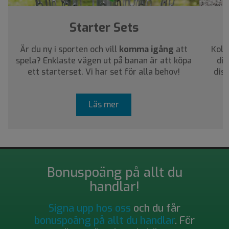
Starter Sets
Är du ny i sporten och vill
komma igång
att
Koll
spela? Enklaste vägen ut på banan är att köpa
dig
ett starterset. Vi har set för alla behov!
dis
Läs mer
Bonuspoäng på allt du
handlar!
Signa upp hos oss
och du får
bonuspoäng på allt du handlar
. För