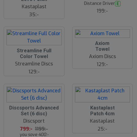
Distance Driver
E
Kastaplast
199:-
35:-
Axiom
Towel
Streamline Full
Axiom Discs
Color Towel
Streamline Discs
129:-
129:-
3
Discsports Advanced
Kastaplast
3
Set (6 disc)
Patch 4cm
%
Discsport
Kastaplast
799:-
1199:-
25:-
you save 400:-