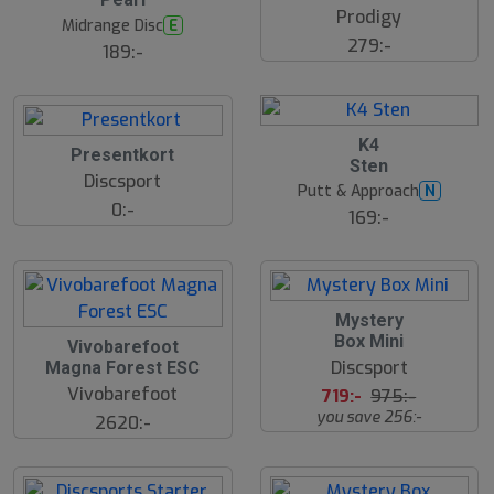
s
Prodigy
t
Midrange Disc
E
s
279:-
ä
189:-
lj
a
r
e
K4
Presentkort
Sten
Discsport
Putt & Approach
N
0:-
169:-
2
Mystery
6
Box Mini
Vivobarefoot
%
Discsport
Magna Forest ESC
Vivobarefoot
719:-
975:-
you save 256:-
2620:-