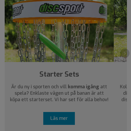
›
Starter Sets
Är du ny i sporten och vill
komma igång
att
Kolla
spela? Enklaste vägen ut på banan är att
dig
köpa ett starterset. Vi har set för alla behov!
disc
Läs mer