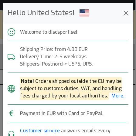
Hjälp & Kundservice
Hello United States!
Shop in eur and view this page in english,
go to
discsport.com
Welcome to discsport.se!
Shipping Price: from 4.90 EUR
Delivery Time: 2-5 weekdays.
Shippers: Postnord > USPS, UPS.
Note!
Orders shipped outside the EU may be
subject to customs duties, VAT, and handling
Presenttips
fees charged by your local authorities.
More..
Letar du efter den perfekta gåvan till en discgolfare?
Payment in EUR with Card or PayPal.
Här hittar du
handplockade tips
– från discar och
väskor till korgar och tillbehör.
Mer..
Customer service
answers emails every