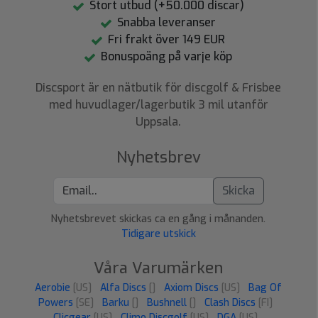
Stort utbud (+50.000 discar)
Snabba leveranser
Fri frakt över 149 EUR
Bonuspoäng på varje köp
Discsport är en nätbutik för discgolf & Frisbee
med huvudlager/lagerbutik 3 mil utanför
Uppsala.
Nyhetsbrev
Skicka
Nyhetsbrevet skickas ca en gång i månanden.
Tidigare utskick
Våra Varumärken
Aerobie
[US]
Alfa Discs
[]
Axiom Discs
[US]
Bag Of
Powers
[SE]
Barku
[]
Bushnell
[]
Clash Discs
[FI]
Clicgear
[US]
Climo Discgolf
[US]
DGA
[US]