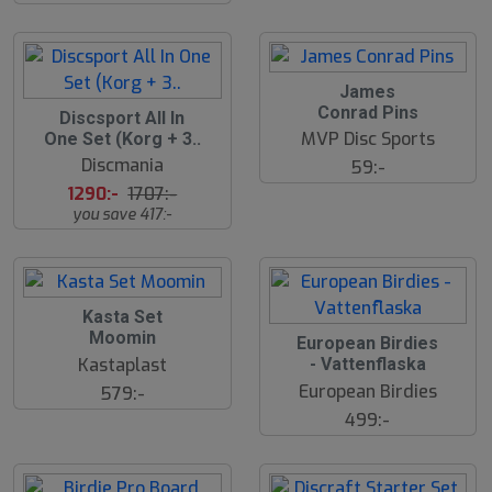
James
Conrad Pins
2
Discsport All In
4
MVP Disc Sports
One Set (Korg + 3..
%
Discmania
59:-
1290:-
1707:-
you save 417:-
Kasta Set
Moomin
European Birdies
Kastaplast
- Vattenflaska
European Birdies
579:-
499:-