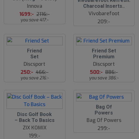
Vivobarefoot Refresh:
%
Innova
Charcoal Inserts..
Vivobarefoot
1699:-
2116:-
you save 417:-
209:-
4
4
Friend
Friend Set
6
4
Set
Premium
%
%
Discsport
Discsport
250:-
466:-
500:-
886:-
you save 216:-
you save 386:-
Bag Of
Powers
Disc Golf Book
Bag Of Powers
– Back To Basics
ZIX KOMIX
299:-
199:-