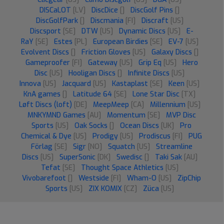
DISCaLOT
[LV]
DiscDice
[]
DiscGolf Pins
[]
DiscGolfPark
[]
Discmania
[FI]
Discraft
[US]
Discsport
[SE]
DTW
[US]
Dynamic Discs
[US]
E-
RaY
[SE]
Estes
[PL]
European Birdies
[SE]
EV-7
[US]
Evolvent Discs
[]
Friction Gloves
[US]
Galaxy Discs
[]
Gameproofer
[FI]
Gateway
[US]
Grip Eq
[US]
Hero
Disc
[US]
Hooligan Discs
[]
Infinite Discs
[US]
Innova
[US]
Jacquard
[US]
Kastaplast
[SE]
Keen
[US]
KnA games
[]
Latitude 64
[SE]
Lone Star Disc
[TX]
Løft Discs (loft)
[DE]
MeepMeep
[CA]
Millennium
[US]
MNKYMND Games
[AU]
Momentum
[SE]
MVP Disc
Sports
[US]
Oak Socks
[]
Ocean Discs
[UK]
Pro
Chemical & Dye
[US]
Prodigy
[US]
Prodiscus
[FI]
PUG
Förlag
[SE]
Sigr
[NO]
Squatch
[US]
Streamline
Discs
[US]
SuperSonic
[DK]
Swedisc
[]
Taki Sak
[AU]
Tefat
[SE]
Thought Space Athletics
[US]
Vivobarefoot
[]
Westside
[FI]
Wham-O
[US]
ZipChip
Sports
[US]
ZIX KOMIX
[CZ]
Züca
[US]