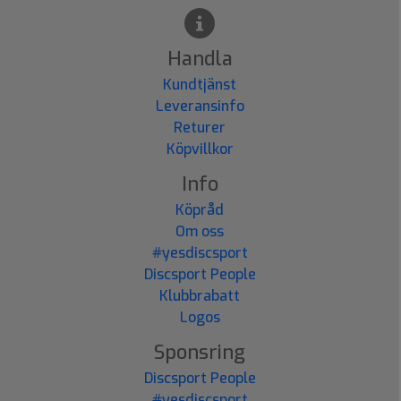
Handla
Kundtjänst
Leveransinfo
Returer
Köpvillkor
Info
Köpråd
Om oss
#yesdiscsport
Discsport People
Klubbrabatt
Logos
Sponsring
Discsport People
#yesdiscsport