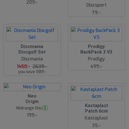
ä
209:-
Discsport
lj
a
79:-
r
e
4
Discmania
Prodigy
5
Discgolf Set
BackPack 3 V3
%
Discmania
Prodigy
1450:-
2639:-
499:-
you save 1189:-
Neo
Origin
Kastaplast
Midrange Disc
E
Patch 6cm
199:-
Kastaplast
35:-