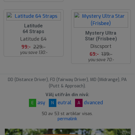
5
Latitude
7
64 Straps
5
Mystery Ultra
%
0
Latitude 64
Star (Frisbee)
%
Discsport
99:-
229:-
you save 130:-
69:-
139:-
you save 70:-
DD (Distance Driver), FD (fairway Driver), MD (Midrange), PA
(Putt & Approach).
Välj utifrån din nivå:
asy
eutral
dvanced
E
N
A
50 av 53 st artiklar visas.
permalink