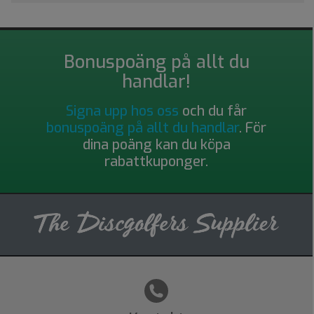
Bonuspoäng på allt du
handlar!
Signa upp hos oss
och du får
bonuspoäng på allt du handlar
. För
dina poäng kan du köpa
rabattkuponger.