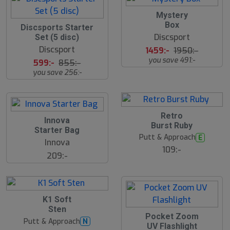
2
Mystery
5
Box
3
Discsports Starter
%
0
Discsport
Set (5 disc)
%
Discsport
1459:-
1950:-
you save 491:-
599:-
855:-
you save 256:-
Retro
Innova
Burst Ruby
Starter Bag
Putt & Approach
E
Innova
109:-
209:-
B
K1 Soft
ä
Sten
s
Pocket Zoom
t
Putt & Approach
N
s
UV Flashlight