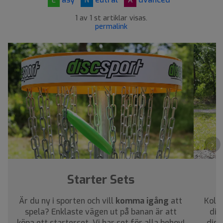
E
N
A
1 av 1 st artiklar visas.
permalink
›
Starter Sets
Är du ny i sporten och vill
komma igång
att
Kolla
spela? Enklaste vägen ut på banan är att
dig
köpa ett starterset. Vi har set för alla behov!
disc