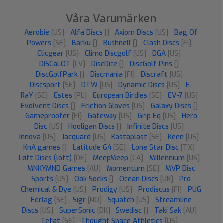
Våra Varumärken
Aerobie
[US]
Alfa Discs
[]
Axiom Discs
[US]
Bag Of
Powers
[SE]
Barku
[]
Bushnell
[]
Clash Discs
[FI]
Clicgear
[US]
Climo Discgolf
[US]
DGA
[US]
DISCaLOT
[LV]
DiscDice
[]
DiscGolf Pins
[]
DiscGolfPark
[]
Discmania
[FI]
Discraft
[US]
Discsport
[SE]
DTW
[US]
Dynamic Discs
[US]
E-
RaY
[SE]
Estes
[PL]
European Birdies
[SE]
EV-7
[US]
Evolvent Discs
[]
Friction Gloves
[US]
Galaxy Discs
[]
Gameproofer
[FI]
Gateway
[US]
Grip Eq
[US]
Hero
Disc
[US]
Hooligan Discs
[]
Infinite Discs
[US]
Innova
[US]
Jacquard
[US]
Kastaplast
[SE]
Keen
[US]
KnA games
[]
Latitude 64
[SE]
Lone Star Disc
[TX]
Løft Discs (loft)
[DE]
MeepMeep
[CA]
Millennium
[US]
MNKYMND Games
[AU]
Momentum
[SE]
MVP Disc
Sports
[US]
Oak Socks
[]
Ocean Discs
[UK]
Pro
Chemical & Dye
[US]
Prodigy
[US]
Prodiscus
[FI]
PUG
Förlag
[SE]
Sigr
[NO]
Squatch
[US]
Streamline
Discs
[US]
SuperSonic
[DK]
Swedisc
[]
Taki Sak
[AU]
Tefat
[SE]
Thought Space Athletics
[US]