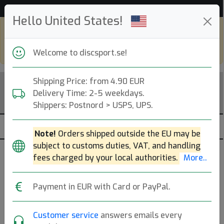
Hjälp & Kundservice
Hello United States!
Shop in eur and view this page in english,
go to
discsport.com
Welcome to discsport.se!
Shipping Price: from 4.90 EUR
Delivery Time: 2-5 weekdays.
Shippers: Postnord > USPS, UPS.
Note!
Orders shipped outside the EU may be
subject to customs duties, VAT, and handling
Kläder - E-RaY
fees charged by your local authorities.
More..
Populära kategorier
Payment in EUR with Card or PayPal.
Kepsar
Mössor
Skor
T-Shirts
Customer service
answers emails every