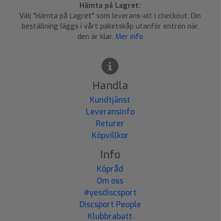
Hämta på Lagret:
Välj "Hämta på Lagret" som leverans-alt i checkout. Din
beställning läggs i vårt paketskåp utanför entrén när
den är klar.
Mer info
Handla
Kundtjänst
Leveransinfo
Returer
Köpvillkor
Info
Köpråd
Om oss
#yesdiscsport
Discsport People
Klubbrabatt