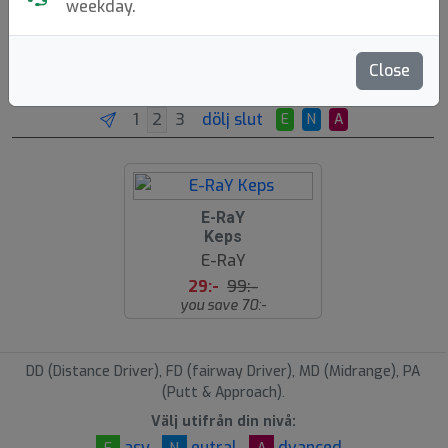
weekday.
Golf-Shirts
Hoodies
Jackets
Close
Kläder
Brands
Molds
Sortera
dölj slut
E
N
A
7
E-RaY
1
Keps
%
E-RaY
29:-
99:-
you save 70:-
DD (Distance Driver), FD (fairway Driver), MD (Midrange), PA
(Putt & Approach).
Välj utifrån din nivå:
asy
eutral
dvanced