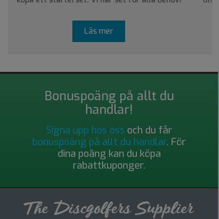
Läs mer
Bonuspoäng på allt du
handlar!
Signa upp hos oss
och du får
bonuspoäng på allt du handlar
. För
dina poäng kan du köpa
rabattkuponger.