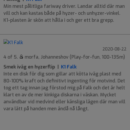
Min mest pålitliga fariway driver. Landar alltid där man
vill och kan kastas både på hyzer- och unhyzer-vinkel.
K1-plasten är skön att hålla i och ger ett bra grepp.
2020-08-22
4 of 5.
morfa, Johanneshov (Play-for-fun, 100-135m)
Smek iväg en hyzerflip |
K1 Falk
Inte en disk för dig som gillar att kötta iväg plast med
80-100% kraft och definitivt ingenting för motvind. Det
tog ett tag innan jag förstod mig på Falk och det är helt
klart en av de mer kinkiga diskarna i väskan. Mycket
användbar vid medvind eller känsliga lägen där man vill
vara lätt på handen men ändå nå långt.
8
6
-4
1