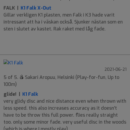
FALK |
K1 Falk X-Out
Gillar verkligen K1 plasten, men Falk i K3 hade varit
intressant att ha i väskan också. Sjunker nästan som en
sten i slutet av kastet. Rak raket med låg fade.
9
7
-2
0.8
2021-06-21
5 of 5.
Sakari Aropuu, Helsinki (Play-for-fun, Up to
100m)
glide! |
K1 Falk
very glidy disc and nice distance even when thrown with
less speed. this also increases accuracy as it doesn't
have to be throw this full power. flies really straight
too. only some minor fade. very useful disc in the woods
(which is where I mostly play).