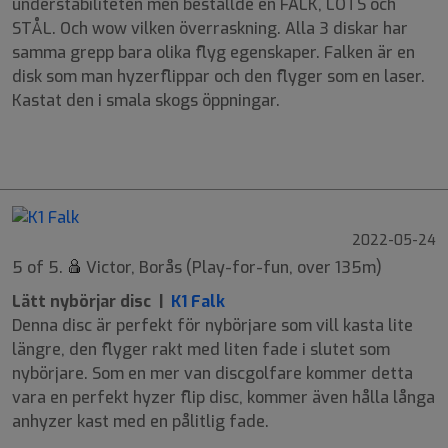
understabiliteten men beställde en FALK, LOTS och
STÅL. Och wow vilken överraskning. Alla 3 diskar har
samma grepp bara olika flyg egenskaper. Falken är en
disk som man hyzerflippar och den flyger som en laser.
Kastat den i smala skogs öppningar.
9
5
-2
1
2022-05-24
5 of 5.
Victor, Borås (Play-for-fun, over 135m)
Lätt nybörjar disc |
K1 Falk
Denna disc är perfekt för nybörjare som vill kasta lite
längre, den flyger rakt med liten fade i slutet som
nybörjare. Som en mer van discgolfare kommer detta
vara en perfekt hyzer flip disc, kommer även hålla långa
anhyzer kast med en pålitlig fade.