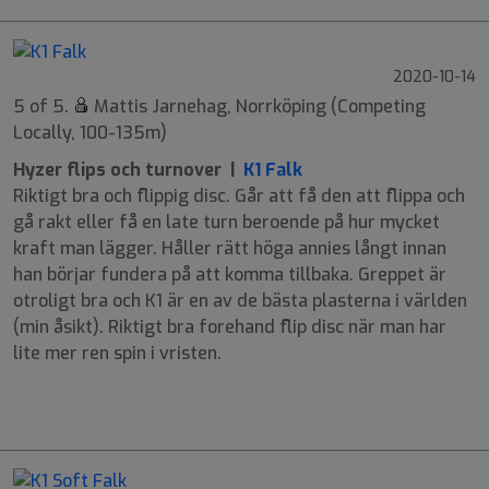
2020-10-14
5 of 5.
Mattis Jarnehag, Norrköping (Competing
Locally, 100-135m)
Hyzer flips och turnover |
K1 Falk
Riktigt bra och flippig disc. Går att få den att flippa och
gå rakt eller få en late turn beroende på hur mycket
kraft man lägger. Håller rätt höga annies långt innan
han börjar fundera på att komma tillbaka. Greppet är
otroligt bra och K1 är en av de bästa plasterna i världen
(min åsikt). Riktigt bra forehand flip disc när man har
lite mer ren spin i vristen.
9
6
-2
1