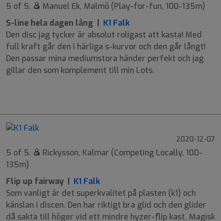
5 of 5.
Manuel Ek, Malmö (Play-for-fun, 100-135m)
S-line hela dagen lång |
K1 Falk
Den disc jag tycker är absolut roligast att kasta! Med
full kraft går den i härliga s-kurvor och den går långt!
Den passar mina mediumstora händer perfekt och jag
gillar den som komplement till min Lots.
9
6
-2
1
2020-12-07
5 of 5.
Rickysson, Kalmar (Competing Locally, 100-
135m)
Flip up fairway |
K1 Falk
Som vanligt är det superkvalitet på plasten (k1) och
känslan i discen. Den har riktigt bra glid och den glider
då sakta till höger vid ett mindre hyzer-flip kast. Magisk