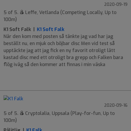
2020-09-19
5 of 5.
Leffe, Vetlanda (Competing Locally, Up to
100m)
K1 Soft Falk |
K1 Soft Falk
När den kom med posten så tänkte jag vad har jag
beställt nu, en mjuk och böjbar disc Men vid test så
upptäckte jag att jag fick en ny favorit otroligt lätt
kastad disc med ett otroligt bra grepp och Falken bara
flög iväg så den kommer att finnas i min väska
9
6
-2
1
2020-09-16
5 of 5.
Cryptolalia, Uppsala (Play-for-fun, Up to
100m)
Pålitlig |
K1 Falk