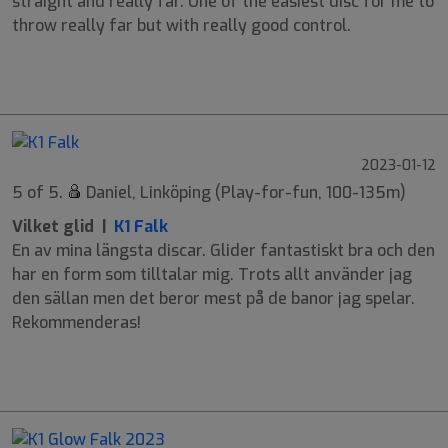
straight and really far. One of the easiest disc for me to
throw really far but with really good control.
9
6
-2
1
2023-01-12
5 of 5.
Daniel, Linköping (Play-for-fun, 100-135m)
Vilket glid |
K1 Falk
En av mina längsta discar. Glider fantastiskt bra och den
har en form som tilltalar mig. Trots allt använder jag
den sällan men det beror mest på de banor jag spelar.
Rekommenderas!
9
6
-2
1