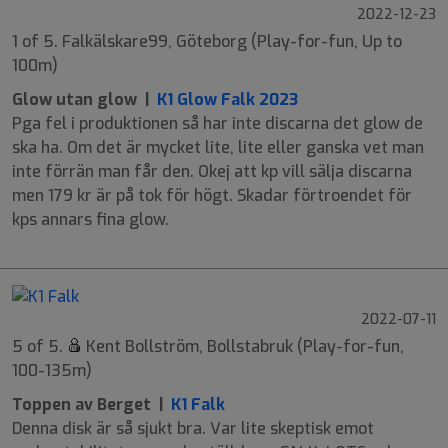
2022-12-23
1 of 5. Falkälskare99, Göteborg (Play-for-fun, Up to
100m)
Glow utan glow |
K1 Glow Falk 2023
Pga fel i produktionen så har inte discarna det glow de
ska ha. Om det är mycket lite, lite eller ganska vet man
inte förrän man får den. Okej att kp vill sälja discarna
men 179 kr är på tok för högt. Skadar förtroendet för
kps annars fina glow.
2022-07-11
5 of 5.
Kent Bollström, Bollstabruk (Play-for-fun,
100-135m)
Toppen av Berget |
K1 Falk
Denna disk är så sjukt bra. Var lite skeptisk emot