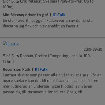
5 of 5.
Erik Pålsson, Svedala (Play-for-fun, Up to
100m)
Min fairway driver to go! |
K1 Falk
En stor favorit i baggen. Falken var en av de första
discarna jag fick och blev snabbt en favorit.
2019-09-30
5 of 5.
Robban, Örebro (Competing Locally, 100-
135m)
Recension Falk |
K1 Falk
Fantastisk disc som passar alla nivåer av spelare. För en
nyare spelare kan det bli maxdistansdiscen, och för en
mer rutinerad en underbar hyzerflipdisc, som även
passar sig till turnover, eller rollers. Bra glid!
9
7
-1
1