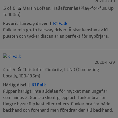
2020-12-01
5 of 5.
Martin Loftén, Hälleforsnäs (Play-for-fun, Up
to 100m)
Favorit fairway driver |
K1 Falk
Falk är min go-to fairway driver. Älskar känslan av k1
plasten och tycker discen är en perfekt för nybörjare.
2020-11-29
4 of 5.
Christoffer Cimbritz, LUND (Competing
Locally, 100-135m)
Härlig disc! |
K1 Falk
Flippar härligt. Inte alldeles för mycket men ungefär
som minus 2. Ganska skönt grepp och funkar bra för
längre hyzerflip kast eller rollers. Funkar bra för både
backhand och forehand men föredrar den till backhand.