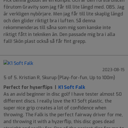
Fick denna godbit av en kompis. Och är den första discen
förutom Gravity som jag får till lite längd med. OBS. Jag
är verkligen nybörjare. Men jag får till lite skaplig längd
och den glider riktigt bra i luften. Så denna
rekommenderas till såna som mig som kanske inte
riktigt fått in tekniken än. Den passade mig bra i alla
fall! Skön plast också så får fint grepp.
2023-08-15
5 of 5. Kristian R, Skurup (Play-for-fun, Up to 100m)
Perfect for hyserflips |
K1 Soft Falk
As an avid beginner in disc golf I have tester almost 50
different discs. I really love the K1 Soft plastic, the
super nice grip creates a lot of confidence when
throwing. The Falk is the perfect fairway driver for me,
and throwing it with a hyzerflip, this disc goes dead