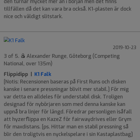
den turnar mycket mer än i början men det finns
tillfällen då det kan vara bra också. K1-plasten är dock
nice och väldigt slitstark.
2019-10-23
3 of 5.
Alexander Runge, Göteborg (Competing
National, over 135m)
Flippidipp |
K1 Falk
[Notis: Recensionen baseras på First Runs och disken
kanske i senare pressningar blivit mer stabil.] För mig
var detta en alldeles för understabil disk. Troligen
designad för nybörjaren som med denna kanske kan
uppnå bra linjer för längd. Föredrar personligen isåfall
att hyzerflippa en KazeZ för fairwaydrives eller Grym
för maxdistans. [ps. Hittar man en stabil pressning så
blir den troligtvis en nyckelspelare i sin Kastaplastbag]