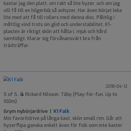
kastar jag den platt, om rakt så lite hyzer, och om jag
vill få till en högerböj så anhyzer. Har även börjat leka
lite med att få till rollers med denna disc. Pålitlig i
måttlig vind trots sin glid och understabilitet. K1-
plasten är riktigt skön att hålla i, mjuk och hård
samtidigt. Klarar sig förvånansvärt bra från
trädträffar.
9
6
-2
1
2018-04-12
5 of 5.
Rickard Nilsson, Täby (Play-for-fun, Up to
100m)
Grym nybörjardrive |
K1 Falk
Min favoritdrive på långa kast, skön small rim. Går att
hyzerflipa ganska enkelt även för folk som inte kaster