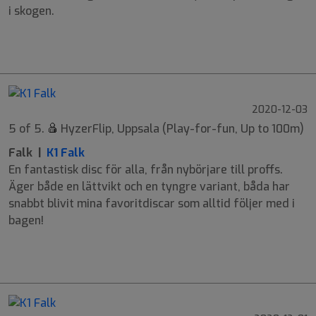
i skogen.
9
6
-2
1
2020-12-03
5 of 5.
HyzerFlip, Uppsala (Play-for-fun, Up to 100m)
Falk |
K1 Falk
En fantastisk disc för alla, från nybörjare till proffs.
Äger både en lättvikt och en tyngre variant, båda har
snabbt blivit mina favoritdiscar som alltid följer med i
bagen!
9
6
-2
1