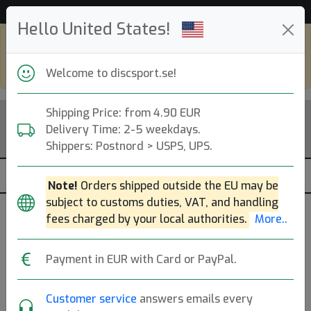
53 250 discar i lager just nu!
Hello United States!
Shop in eur and view this page in english,
go to
discsport.com
Welcome to discsport.se!
Shipping Price: from 4.90 EUR
Delivery Time: 2-5 weekdays.
Shippers: Postnord > USPS, UPS.
Note!
Orders shipped outside the EU may be
subject to customs duties, VAT, and handling
Recensioner - Falk (76 st)
fees charged by your local authorities.
More..
Sök recensioner på specifika artiklar eller utifån kategori
Payment in EUR with Card or PayPal.
och mold nedan.
Mer..
Customer service
answers emails every