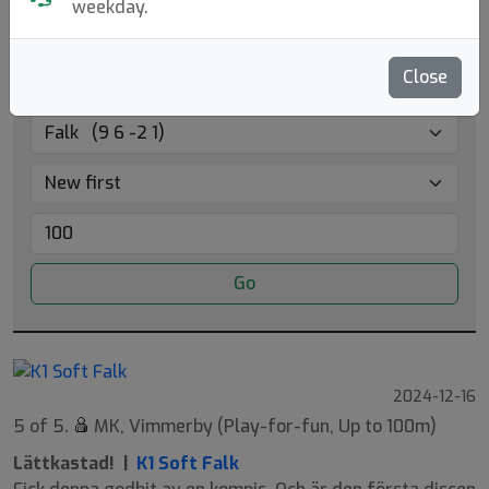
weekday.
Close
Go
2024-12-16
5 of 5.
MK, Vimmerby (Play-for-fun, Up to 100m)
Lättkastad! |
K1 Soft Falk