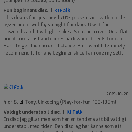
(Competing Locally, Up to 100m)
Fun beginners disc. |
K1 Falk
This disc is fun, just need 70% prosent and with a little
hyzer and it will fly straight for days. Use it for
downhills and it will glide like a Saint or a river. On a flat
line it turns fast and comes back when it feels for it lol.
Hard to get the correct distance. But I would definitely
recommend it for any beginner since I am one my self.
9
6
2
1
2019-10-28
4 of 5.
Tony, Linköping (Play-for-fun, 100-135m)
Väldigt understabil disc. |
K1 Falk
En disc jag gillar men som har en tendens att bli väldigt
understabil med tiden. Den disc jag har känns som att