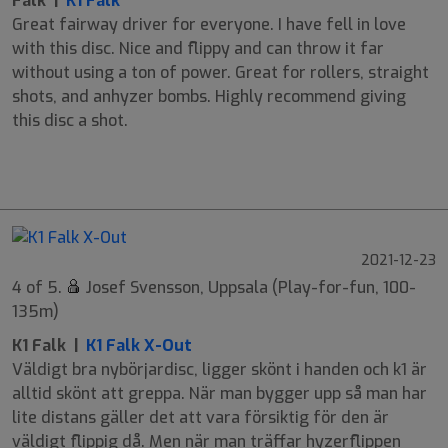
Falk |
K1 Falk
Great fairway driver for everyone. I have fell in love
with this disc. Nice and flippy and can throw it far
without using a ton of power. Great for rollers, straight
shots, and anhyzer bombs. Highly recommend giving
this disc a shot.
9
6
-2
1
2021-12-23
4 of 5.
Josef Svensson, Uppsala (Play-for-fun, 100-
135m)
K1 Falk |
K1 Falk X-Out
Väldigt bra nybörjardisc, ligger skönt i handen och k1 är
alltid skönt att greppa. När man bygger upp så man har
lite distans gäller det att vara försiktig för den är
väldigt flippig då. Men när man träffar hyzerflippen