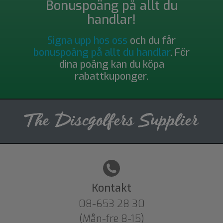
Bonuspoäng på allt du
handlar!
Signa upp hos oss
och du får
bonuspoäng på allt du handlar
. För
dina poäng kan du köpa
rabattkuponger.
Kontakt
08-653 28 30
(Mån-fre 8-15)