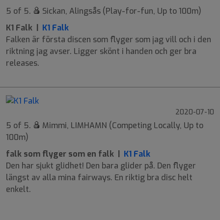
5 of 5.
Sickan, Alingsås (Play-for-fun, Up to 100m)
K1 Falk |
K1 Falk
Falken är första discen som flyger som jag vill och i den
riktning jag avser. Ligger skönt i handen och ger bra
releases.
2020-07-10
5 of 5.
Mimmi, LIMHAMN (Competing Locally, Up to
100m)
falk som flyger som en falk |
K1 Falk
Den har sjukt glidhet! Den bara glider på. Den flyger
längst av alla mina fairways. En riktig bra disc helt
enkelt.
9
7
-2
1