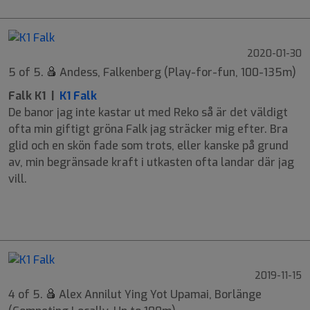
2020-01-30
5 of 5.
Andess, Falkenberg (Play-for-fun, 100-135m)
Falk K1 |
K1 Falk
De banor jag inte kastar ut med Reko så är det väldigt
ofta min giftigt gröna Falk jag sträcker mig efter. Bra
glid och en skön fade som trots, eller kanske på grund
av, min begränsade kraft i utkasten ofta landar där jag
vill.
9
6
-2
1
2019-11-15
4 of 5.
Alex Annilut Ying Yot Upamai, Borlänge