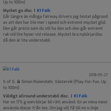
Up to 100m)
Mycket go disc |
K1 Falk
Går längre än många fairway drivers jag testat pågrund
av att den har lite mer i speed och extremt mycket glid.
Den går precis som du vill ha den och den går extremt
rak vid lite hyser vid release. Mycket bra nybörjardisc
då den är lite understabil.
9
6
-1
1
2018-05-27
5 of 5.
Simon Rosendahl, Västervik (Play-for-fun, Up
to 100m)
Väldigt allround understabil disc. |
K1 Falk
Har en 175 g som börjar bli rätt använd. En av mina mest
använda discar från tee. Om jag vill få till en s-linje