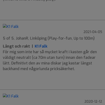
9
6
-1
0
2021-04-05
5 of 5. JohanR, Linköping (Play-for-fun, Up to 100m)
Långt och rakt |
K1 Falk
För mig som inte har så mycket kraft i kasten går den
väldigt neutralt (ca 70m utan turn) innan den fadear
lätt. Definitivt den av mina diskar jag kastar längst
backhand med någorlunda pricksäkerhet.
9
5
-2
1
2020-12-12