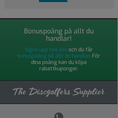
Bonuspoäng på allt du
handlar!
Signa upp hos oss
och du får
bonuspoäng på allt du handlar
. För
dina poäng kan du köpa
rabattkuponger.