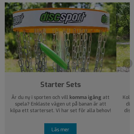
›
Starter Sets
Är du ny i sporten och vill
komma igång
att
Kolla
spela? Enklaste vägen ut på banan är att
dig
köpa ett starterset. Vi har set för alla behov!
disc
Läs mer