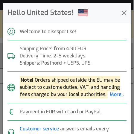
Hjälp & Kundservice
Hello United States!
Shop in eur and view this page in english,
go to
discsport.com
Welcome to discsport.se!
Shipping Price: from 4.90 EUR
Delivery Time: 2-5 weekdays.
Shippers: Postnord > USPS, UPS.
Note!
Orders shipped outside the EU may be
subject to customs duties, VAT, and handling
fees charged by your local authorities.
More..
Squatch
— Bäst betyg —
Payment in EUR with Card or PayPal.
Floyds Knobs, US. Founded: 2021.
Läs mer
Customer service
answers emails every