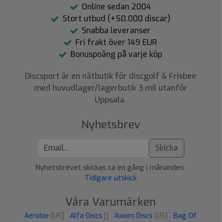
Online sedan 2004
Stort utbud (+50.000 discar)
Snabba leveranser
Fri frakt över 149 EUR
Bonuspoäng på varje köp
Discsport är en nätbutik för discgolf & Frisbee
med huvudlager/lagerbutik 3 mil utanför
Uppsala.
Nyhetsbrev
Skicka
Nyhetsbrevet skickas ca en gång i månanden.
Tidigare utskick
Våra Varumärken
Aerobie
[US]
Alfa Discs
[]
Axiom Discs
[US]
Bag Of