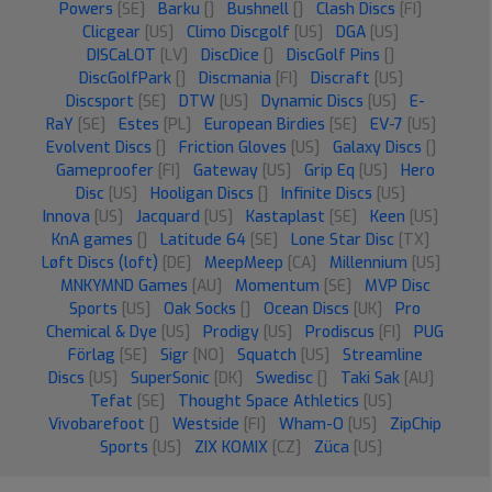
Powers
[SE]
Barku
[]
Bushnell
[]
Clash Discs
[FI]
Clicgear
[US]
Climo Discgolf
[US]
DGA
[US]
DISCaLOT
[LV]
DiscDice
[]
DiscGolf Pins
[]
DiscGolfPark
[]
Discmania
[FI]
Discraft
[US]
Discsport
[SE]
DTW
[US]
Dynamic Discs
[US]
E-
RaY
[SE]
Estes
[PL]
European Birdies
[SE]
EV-7
[US]
Evolvent Discs
[]
Friction Gloves
[US]
Galaxy Discs
[]
Gameproofer
[FI]
Gateway
[US]
Grip Eq
[US]
Hero
Disc
[US]
Hooligan Discs
[]
Infinite Discs
[US]
Innova
[US]
Jacquard
[US]
Kastaplast
[SE]
Keen
[US]
KnA games
[]
Latitude 64
[SE]
Lone Star Disc
[TX]
Løft Discs (loft)
[DE]
MeepMeep
[CA]
Millennium
[US]
MNKYMND Games
[AU]
Momentum
[SE]
MVP Disc
Sports
[US]
Oak Socks
[]
Ocean Discs
[UK]
Pro
Chemical & Dye
[US]
Prodigy
[US]
Prodiscus
[FI]
PUG
Förlag
[SE]
Sigr
[NO]
Squatch
[US]
Streamline
Discs
[US]
SuperSonic
[DK]
Swedisc
[]
Taki Sak
[AU]
Tefat
[SE]
Thought Space Athletics
[US]
Vivobarefoot
[]
Westside
[FI]
Wham-O
[US]
ZipChip
Sports
[US]
ZIX KOMIX
[CZ]
Züca
[US]