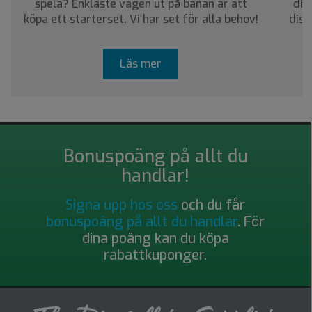
spela? Enklaste vägen ut på banan är att
dig
köpa ett starterset. Vi har set för alla behov!
disc
Läs mer
Bonuspoäng på allt du
handlar!
Signa upp hos oss
och du får
bonuspoäng på allt du handlar
. För
dina poäng kan du köpa
rabattkuponger.