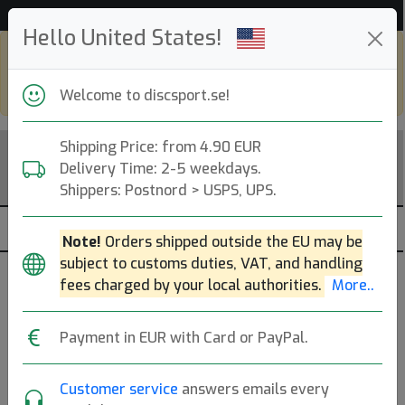
Hjälp & Kundservice
Hello United States!
Shop in eur and view this page in english,
go to
discsport.com
Welcome to discsport.se!
Shipping Price: from 4.90 EUR
Delivery Time: 2-5 weekdays.
Shippers: Postnord > USPS, UPS.
Note!
Orders shipped outside the EU may be
subject to customs duties, VAT, and handling
Discgolfväskor - E-RaY
fees charged by your local authorities.
More..
Axelväskor / Starter Bags (6-12 discar).
Mer..
Payment in EUR with Card or PayPal.
Axelväskor
Träningsväskor
Axelremmar
Customer service
answers emails every