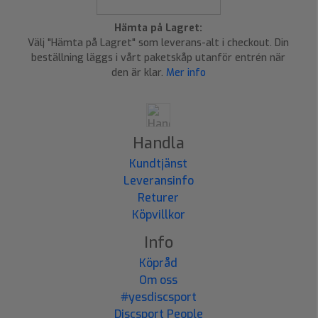
Hämta på Lagret:
Välj "Hämta på Lagret" som leverans-alt i checkout. Din
beställning läggs i vårt paketskåp utanför entrén när
den är klar.
Mer info
Handla
Kundtjänst
Leveransinfo
Returer
Köpvillkor
Info
Köpråd
Om oss
#yesdiscsport
Discsport People