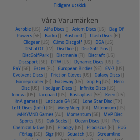
Tidigare utskick
Våra Varumärken
Aerobie
[US]
Alfa Discs
[]
Axiom Discs
[US]
Bag Of
Powers
[SE]
Barku
[]
Bushnell
[]
Clash Discs
[FI]
Clicgear
[US]
Climo Discgolf
[US]
DGA
[US]
DISCaLOT
[LV]
DiscDice
[]
DiscGolf Pins
[]
DiscGolfPark
[]
Discmania
[FI]
Discraft
[US]
Discsport
[SE]
DTW
[US]
Dynamic Discs
[US]
E-
RaY
[SE]
Estes
[PL]
European Birdies
[SE]
EV-7
[US]
Evolvent Discs
[]
Friction Gloves
[US]
Galaxy Discs
[]
Gameproofer
[FI]
Gateway
[US]
Grip Eq
[US]
Hero
Disc
[US]
Hooligan Discs
[]
Infinite Discs
[US]
Innova
[US]
Jacquard
[US]
Kastaplast
[SE]
Keen
[US]
KnA games
[]
Latitude 64
[SE]
Lone Star Disc
[TX]
Løft Discs (loft)
[DE]
MeepMeep
[CA]
Millennium
[US]
MNKYMND Games
[AU]
Momentum
[SE]
MVP Disc
Sports
[US]
Oak Socks
[]
Ocean Discs
[UK]
Pro
Chemical & Dye
[US]
Prodigy
[US]
Prodiscus
[FI]
PUG
Förlag
[SE]
Sigr
[NO]
Squatch
[US]
Streamline