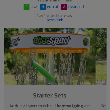
Välj utifrån din nivå:
asy
eutral
dvanced
E
N
A
1 av 1 st artiklar visas.
permalink
Starter Sets
Är du ny i sporten och vill
komma igång
att
Kolla