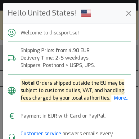
Hjälp & Kundservice
Hello United States!
Shop in eur and view this page in english,
go to
discsport.com
Welcome to discsport.se!
Shipping Price: from 4.90 EUR
Delivery Time: 2-5 weekdays.
Shippers: Postnord > USPS, UPS.
Note!
Orders shipped outside the EU may be
subject to customs duties, VAT, and handling
Discgolfväskor - Axiom Discs
fees charged by your local authorities.
More..
Axelväskor / Starter Bags (6-12 discar).
Mer..
Payment in EUR with Card or PayPal.
Axelväskor
Träningsväskor
Axelremmar
Customer service
answers emails every