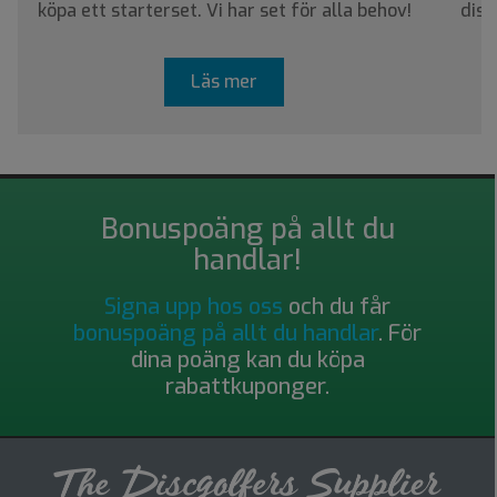
köpa ett starterset. Vi har set för alla behov!
disc
Läs mer
Bonuspoäng på allt du
handlar!
Signa upp hos oss
och du får
bonuspoäng på allt du handlar
. För
dina poäng kan du köpa
rabattkuponger.