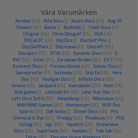
Våra Varumärken
Aerobie
[US]
Alfa Discs
[]
Axiom Discs
[US]
Bag Of
Powers
[SE]
Barku
[]
Bushnell
[]
Clash Discs
[FI]
Clicgear
[US]
Climo Discgolf
[US]
DGA
[US]
DISCaLOT
[LV]
DiscDice
[]
DiscGolf Pins
[]
DiscGolfPark
[]
Discmania
[FI]
Discraft
[US]
Discsport
[SE]
DTW
[US]
Dynamic Discs
[US]
E-
RaY
[SE]
Estes
[PL]
European Birdies
[SE]
EV-7
[US]
Evolvent Discs
[]
Friction Gloves
[US]
Galaxy Discs
[]
Gameproofer
[FI]
Gateway
[US]
Grip Eq
[US]
Hero
Disc
[US]
Hooligan Discs
[]
Infinite Discs
[US]
Innova
[US]
Jacquard
[US]
Kastaplast
[SE]
Keen
[US]
KnA games
[]
Latitude 64
[SE]
Lone Star Disc
[TX]
Løft Discs (loft)
[DE]
MeepMeep
[CA]
Millennium
[US]
MNKYMND Games
[AU]
Momentum
[SE]
MVP Disc
Sports
[US]
Oak Socks
[]
Ocean Discs
[UK]
Pro
Chemical & Dye
[US]
Prodigy
[US]
Prodiscus
[FI]
PUG
Förlag
[SE]
Sigr
[NO]
Squatch
[US]
Streamline
Discs
[US]
SuperSonic
[DK]
Swedisc
[]
Taki Sak
[AU]
Tefat
[SE]
Thought Space Athletics
[US]