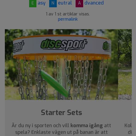
asy
eutral
dvanced
E
N
A
1 av 1 st artiklar visas.
permalink
Starter Sets
Är du ny i sporten och vill
komma igång
att
Kolla
spela? Enklaste vägen ut på banan är att
dig