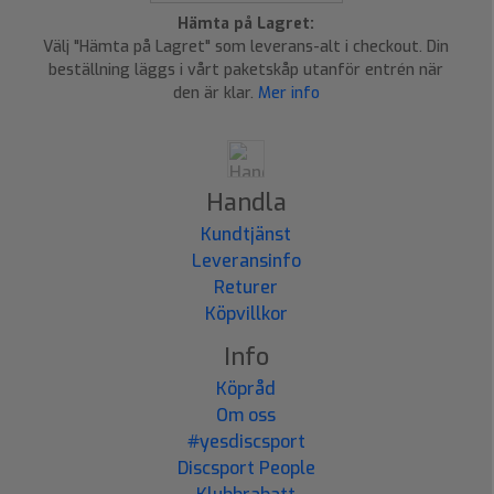
Hämta på Lagret:
Välj "Hämta på Lagret" som leverans-alt i checkout. Din
beställning läggs i vårt paketskåp utanför entrén när
den är klar.
Mer info
Handla
Kundtjänst
Leveransinfo
Returer
Köpvillkor
Info
Köpråd
Om oss
#yesdiscsport
Discsport People