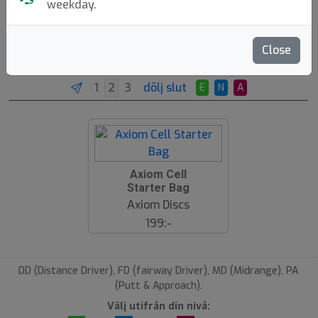
weekday.
Ryggsäckar
Close
Brands
Molds
Sortera
dölj slut
E
N
A
Axiom Cell
Starter Bag
Axiom Discs
199:-
DD (Distance Driver), FD (fairway Driver), MD (Midrange), PA
(Putt & Approach).
Välj utifrån din nivå: