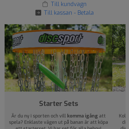
Till kundvagn
Till kassan - Betala
›
Starter Sets
Är du ny i sporten och vill
komma igång
att
Koll
spela? Enklaste vägen ut på banan är att köpa
dig
ett starterset. Vi har set för alla behov!
dis