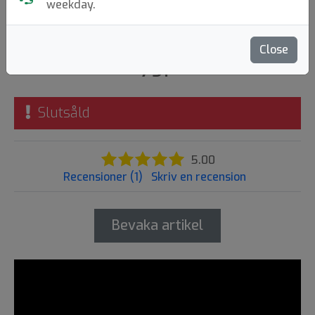
Frisbee
weekday.
Wham-O
|
Fastback Frisbee
Close
79:-
Slutsåld
5.00
Recensioner (1)
Skriv en recension
Bevaka artikel