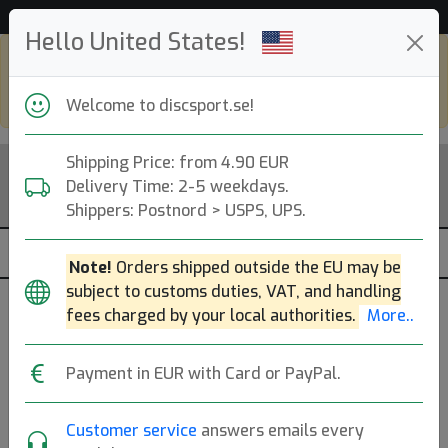
53 454 discar i lager just nu!
Hello United States!
Shop in eur and view this page in english,
go to
discsport.com
Welcome to discsport.se!
Shipping Price: from 4.90 EUR
Delivery Time: 2-5 weekdays.
Shippers: Postnord > USPS, UPS.
Note!
Orders shipped outside the EU may be
subject to customs duties, VAT, and handling
fees charged by your local authorities.
More..
Previous
Next
Payment in EUR with Card or PayPal.
Night Glow Fastback
Customer service
answers emails every