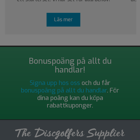
Läs mer
Bonuspoäng på allt du
handlar!
Signa upp hos oss
och du får
bonuspoäng på allt du handlar
. För
dina poäng kan du köpa
rabattkuponger.