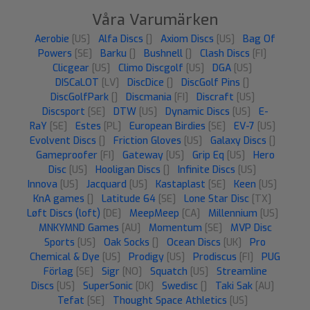
Våra Varumärken
Aerobie
[US]
Alfa Discs
[]
Axiom Discs
[US]
Bag Of
Powers
[SE]
Barku
[]
Bushnell
[]
Clash Discs
[FI]
Clicgear
[US]
Climo Discgolf
[US]
DGA
[US]
DISCaLOT
[LV]
DiscDice
[]
DiscGolf Pins
[]
DiscGolfPark
[]
Discmania
[FI]
Discraft
[US]
Discsport
[SE]
DTW
[US]
Dynamic Discs
[US]
E-
RaY
[SE]
Estes
[PL]
European Birdies
[SE]
EV-7
[US]
Evolvent Discs
[]
Friction Gloves
[US]
Galaxy Discs
[]
Gameproofer
[FI]
Gateway
[US]
Grip Eq
[US]
Hero
Disc
[US]
Hooligan Discs
[]
Infinite Discs
[US]
Innova
[US]
Jacquard
[US]
Kastaplast
[SE]
Keen
[US]
KnA games
[]
Latitude 64
[SE]
Lone Star Disc
[TX]
Løft Discs (loft)
[DE]
MeepMeep
[CA]
Millennium
[US]
MNKYMND Games
[AU]
Momentum
[SE]
MVP Disc
Sports
[US]
Oak Socks
[]
Ocean Discs
[UK]
Pro
Chemical & Dye
[US]
Prodigy
[US]
Prodiscus
[FI]
PUG
Förlag
[SE]
Sigr
[NO]
Squatch
[US]
Streamline
Discs
[US]
SuperSonic
[DK]
Swedisc
[]
Taki Sak
[AU]
Tefat
[SE]
Thought Space Athletics
[US]