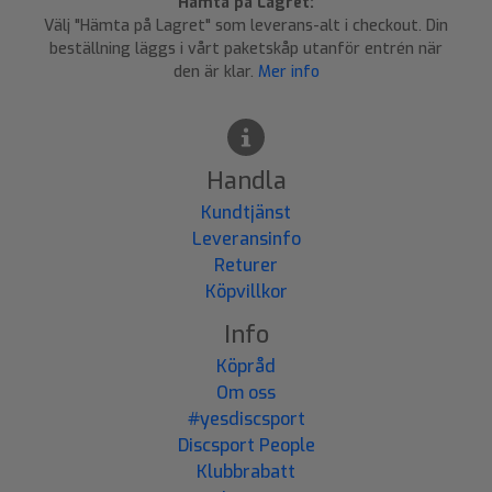
Hämta på Lagret:
Välj "Hämta på Lagret" som leverans-alt i checkout. Din
beställning läggs i vårt paketskåp utanför entrén när
den är klar.
Mer info
Handla
Kundtjänst
Leveransinfo
Returer
Köpvillkor
Info
Köpråd
Om oss
#yesdiscsport
Discsport People
Klubbrabatt