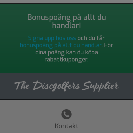
Bonuspoäng på allt du
handlar!
Signa upp hos oss
och du får
bonuspoäng på allt du handlar
. För
dina poäng kan du köpa
rabattkuponger.
Kontakt