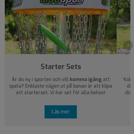
›
Starter Sets
Är du ny i sporten och vill
komma igång
att
Koll
spela? Enklaste vägen ut på banan är att köpa
dig
ett starterset. Vi har set för alla behov!
dis
Läs mer