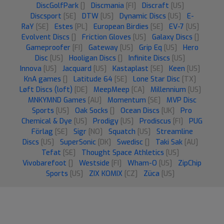
DiscGolfPark
[]
Discmania
[FI]
Discraft
[US]
Discsport
[SE]
DTW
[US]
Dynamic Discs
[US]
E-
RaY
[SE]
Estes
[PL]
European Birdies
[SE]
EV-7
[US]
Evolvent Discs
[]
Friction Gloves
[US]
Galaxy Discs
[]
Gameproofer
[FI]
Gateway
[US]
Grip Eq
[US]
Hero
Disc
[US]
Hooligan Discs
[]
Infinite Discs
[US]
Innova
[US]
Jacquard
[US]
Kastaplast
[SE]
Keen
[US]
KnA games
[]
Latitude 64
[SE]
Lone Star Disc
[TX]
Løft Discs (loft)
[DE]
MeepMeep
[CA]
Millennium
[US]
MNKYMND Games
[AU]
Momentum
[SE]
MVP Disc
Sports
[US]
Oak Socks
[]
Ocean Discs
[UK]
Pro
Chemical & Dye
[US]
Prodigy
[US]
Prodiscus
[FI]
PUG
Förlag
[SE]
Sigr
[NO]
Squatch
[US]
Streamline
Discs
[US]
SuperSonic
[DK]
Swedisc
[]
Taki Sak
[AU]
Tefat
[SE]
Thought Space Athletics
[US]
Vivobarefoot
[]
Westside
[FI]
Wham-O
[US]
ZipChip
Sports
[US]
ZIX KOMIX
[CZ]
Züca
[US]