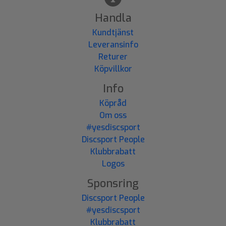
Handla
Kundtjänst
Leveransinfo
Returer
Köpvillkor
Info
Köpråd
Om oss
#yesdiscsport
Discsport People
Klubbrabatt
Logos
Sponsring
Discsport People
#yesdiscsport
Klubbrabatt