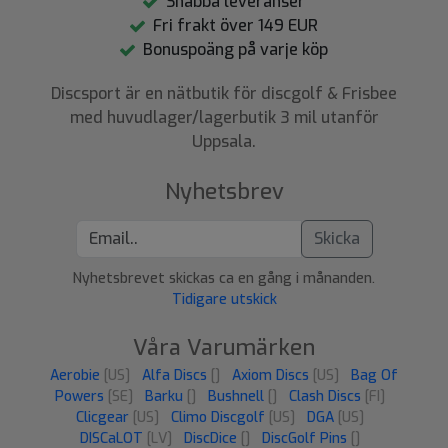
Snabba leveranser
Fri frakt över 149 EUR
Bonuspoäng på varje köp
Discsport är en nätbutik för discgolf & Frisbee
med huvudlager/lagerbutik 3 mil utanför
Uppsala.
Nyhetsbrev
Skicka
Nyhetsbrevet skickas ca en gång i månanden.
Tidigare utskick
Våra Varumärken
Aerobie
[US]
Alfa Discs
[]
Axiom Discs
[US]
Bag Of
Powers
[SE]
Barku
[]
Bushnell
[]
Clash Discs
[FI]
Clicgear
[US]
Climo Discgolf
[US]
DGA
[US]
DISCaLOT
[LV]
DiscDice
[]
DiscGolf Pins
[]