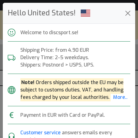
Hello United States!
Shop in eur and view this page in english,
go to
discsport.com
Welcome to discsport.se!
Shipping Price: from 4.90 EUR
Delivery Time: 2-5 weekdays.
Shippers: Postnord > USPS, UPS.
Note!
Orders shipped outside the EU may be
subject to customs duties, VAT, and handling
fees charged by your local authorities.
More..
Välj Disc
Payment in EUR with Card or PayPal.
Back to Article
Customer service
answers emails every