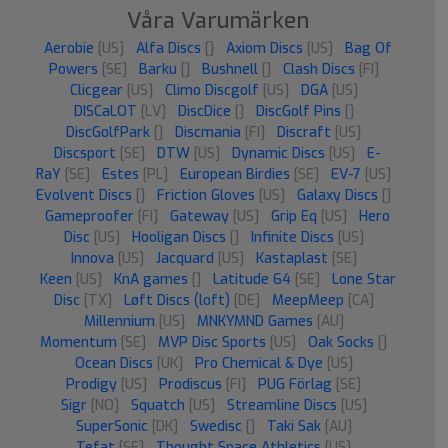
Våra Varumärken
Aerobie
[US]
Alfa Discs
[]
Axiom Discs
[US]
Bag Of
Powers
[SE]
Barku
[]
Bushnell
[]
Clash Discs
[FI]
Clicgear
[US]
Climo Discgolf
[US]
DGA
[US]
DISCaLOT
[LV]
DiscDice
[]
DiscGolf Pins
[]
DiscGolfPark
[]
Discmania
[FI]
Discraft
[US]
Discsport
[SE]
DTW
[US]
Dynamic Discs
[US]
E-
RaY
[SE]
Estes
[PL]
European Birdies
[SE]
EV-7
[US]
Evolvent Discs
[]
Friction Gloves
[US]
Galaxy Discs
[]
Gameproofer
[FI]
Gateway
[US]
Grip Eq
[US]
Hero
Disc
[US]
Hooligan Discs
[]
Infinite Discs
[US]
Innova
[US]
Jacquard
[US]
Kastaplast
[SE]
Keen
[US]
KnA games
[]
Latitude 64
[SE]
Lone Star
Disc
[TX]
Løft Discs (loft)
[DE]
MeepMeep
[CA]
Millennium
[US]
MNKYMND Games
[AU]
Momentum
[SE]
MVP Disc Sports
[US]
Oak Socks
[]
Ocean Discs
[UK]
Pro Chemical & Dye
[US]
Prodigy
[US]
Prodiscus
[FI]
PUG Förlag
[SE]
Sigr
[NO]
Squatch
[US]
Streamline Discs
[US]
SuperSonic
[DK]
Swedisc
[]
Taki Sak
[AU]
Tefat
[SE]
Thought Space Athletics
[US]