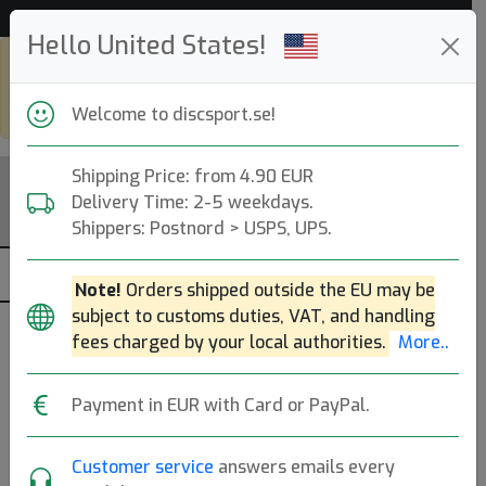
Hjälp & Kundservice
Hello United States!
Shop in eur and view this page in
english, go to
discsport.com
Welcome to discsport.se!
Shipping Price: from 4.90 EUR
Delivery Time: 2-5 weekdays.
Shippers: Postnord > USPS, UPS.
Note!
Orders shipped outside the EU may be
subject to customs duties, VAT, and handling
fees charged by your local authorities.
More..
Payment in EUR with Card or PayPal.
Prodigy
Customer service
answers emails every