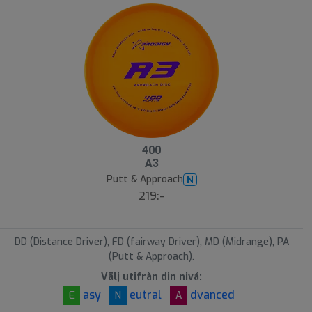
400
A3
Putt & Approach
N
219:-
DD (Distance Driver), FD (fairway Driver), MD (Midrange), PA
(Putt & Approach).
Välj utifrån din nivå:
asy
eutral
dvanced
E
N
A