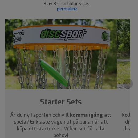
3 av 3 st artiklar visas.
permalink
›
Starter Sets
Är du ny i sporten och vill
komma igång
att
Kolla i
spela? Enklaste vägen ut på banan är att
dig a
köpa ett starterset. Vi har set för alla
discar
behov!