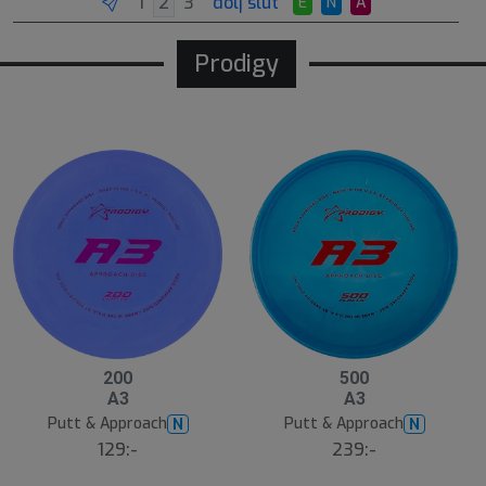
dölj slut
E
N
A
Prodigy
200
500
A3
A3
Putt & Approach
Putt & Approach
N
N
129:-
239:-