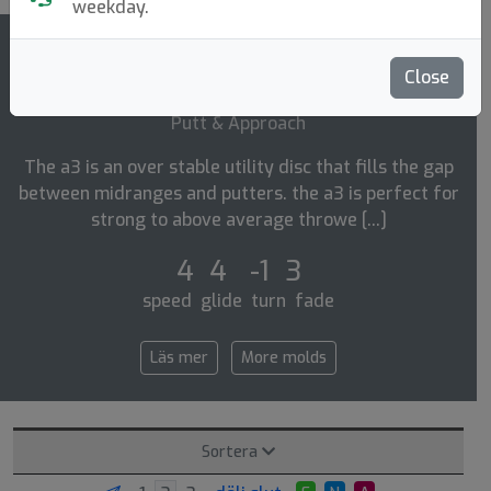
weekday.
5
Close
A3
rating
Putt & Approach
The a3 is an over stable utility disc that fills the gap
between midranges and putters. the a3 is perfect for
strong to above average throwe [...]
4 4 -1 3
speed glide turn fade
Läs mer
More molds
Sortera