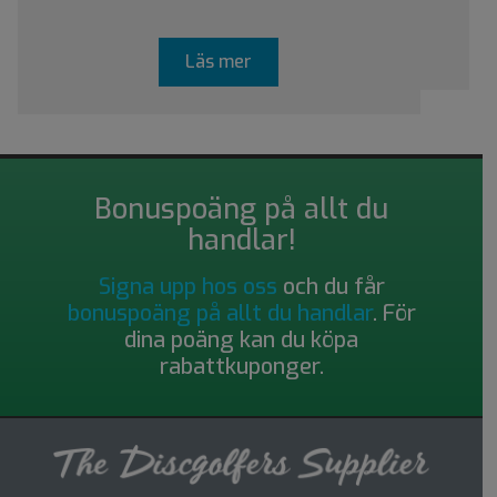
Läs mer
Bonuspoäng på allt du
handlar!
Signa upp hos oss
och du får
bonuspoäng på allt du handlar
. För
dina poäng kan du köpa
rabattkuponger.