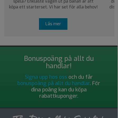
spela? Enklaste vägen ut på banan är att
dig
köpa ett starterset. Vi har set för alla behov!
disc
Läs mer
Bonuspoäng på allt du
handlar!
Signa upp hos oss
och du får
bonuspoäng på allt du handlar
. För
dina poäng kan du köpa
rabattkuponger.