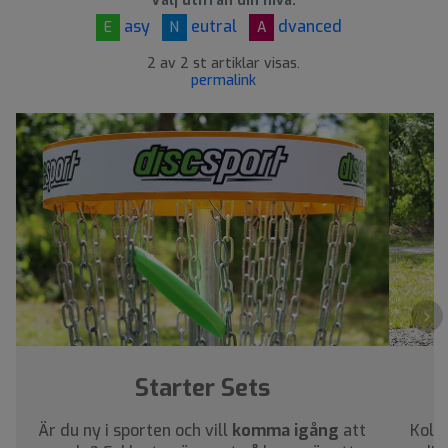
Välj utifrån din nivå:
asy
eutral
dvanced
E
N
A
2 av 2 st artiklar visas.
permalink
›
Starter Sets
Är du ny i sporten och vill
komma igång
att
Kolla