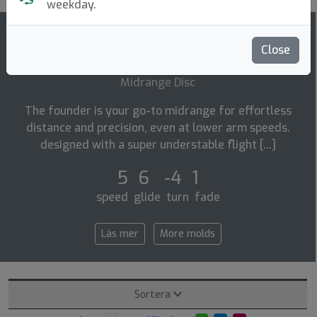
weekday.
148
Close
Founder
top-list
Midrange Disc
The founder is your go-to midrange for effortless
distance and precision, even at lower arm speeds.
designed with a super understable flight [...]
5 6 -4 1
speed glide turn fade
Läs mer
More molds
Sortera