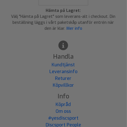
Hämta på Lagret:
Välj "Hämta på Lagret" som leverans-alt i checkout. Din
beställning läggs i vårt paketskåp utanför entrén när
den är klar.
Mer info
Handla
Kundtjänst
Leveransinfo
Returer
Köpvillkor
Info
Köpråd
Om oss
#yesdiscsport
Discsport People