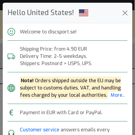
Hjälp & Kundservice
Hello United States!
Shop in eur and view this page in english,
go to
discsport.com
Welcome to discsport.se!
Shipping Price: from 4.90 EUR
Delivery Time: 2-5 weekdays.
Shippers: Postnord > USPS, UPS.
Note!
Orders shipped outside the EU may be
subject to customs duties, VAT, and handling
fees charged by your local authorities.
More..
Payment in EUR with Card or PayPal.
Discmania
Customer service
answers emails every