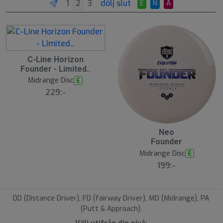
dölj slut
E
N
A
1
C-Line Horizon
0
Founder - Limited..
A
u
Midrange Disc
E
g
229:-
1
1:
0
0
Neo
Founder
Midrange Disc
E
199:-
DD (Distance Driver), FD (fairway Driver), MD (Midrange), PA
(Putt & Approach).