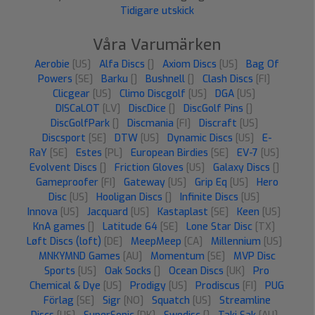
Tidigare utskick
Våra Varumärken
Aerobie
[US]
Alfa Discs
[]
Axiom Discs
[US]
Bag Of
Powers
[SE]
Barku
[]
Bushnell
[]
Clash Discs
[FI]
Clicgear
[US]
Climo Discgolf
[US]
DGA
[US]
DISCaLOT
[LV]
DiscDice
[]
DiscGolf Pins
[]
DiscGolfPark
[]
Discmania
[FI]
Discraft
[US]
Discsport
[SE]
DTW
[US]
Dynamic Discs
[US]
E-
RaY
[SE]
Estes
[PL]
European Birdies
[SE]
EV-7
[US]
Evolvent Discs
[]
Friction Gloves
[US]
Galaxy Discs
[]
Gameproofer
[FI]
Gateway
[US]
Grip Eq
[US]
Hero
Disc
[US]
Hooligan Discs
[]
Infinite Discs
[US]
Innova
[US]
Jacquard
[US]
Kastaplast
[SE]
Keen
[US]
KnA games
[]
Latitude 64
[SE]
Lone Star Disc
[TX]
Løft Discs (loft)
[DE]
MeepMeep
[CA]
Millennium
[US]
MNKYMND Games
[AU]
Momentum
[SE]
MVP Disc
Sports
[US]
Oak Socks
[]
Ocean Discs
[UK]
Pro
Chemical & Dye
[US]
Prodigy
[US]
Prodiscus
[FI]
PUG
Förlag
[SE]
Sigr
[NO]
Squatch
[US]
Streamline