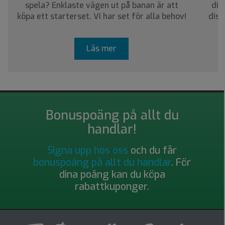
spela? Enklaste vägen ut på banan är att
dig
köpa ett starterset. Vi har set för alla behov!
disc
Läs mer
Bonuspoäng på allt du
handlar!
Signa upp hos oss
och du får
bonuspoäng på allt du handlar
. För
dina poäng kan du köpa
rabattkuponger.