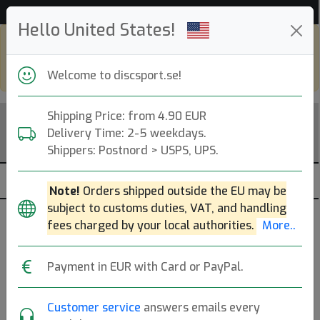
Hjälp & Kundservice
Hello United States!
Shop in eur and view this page in english,
go to
discsport.com
Welcome to discsport.se!
Shipping Price: from 4.90 EUR
Delivery Time: 2-5 weekdays.
Shippers: Postnord > USPS, UPS.
Note!
Orders shipped outside the EU may be
subject to customs duties, VAT, and handling
fees charged by your local authorities.
More..
Populära molds
Payment in EUR with Card or PayPal.
EMac Judge
Judge
Dynamic Discs Lucid
Customer service
answers emails every