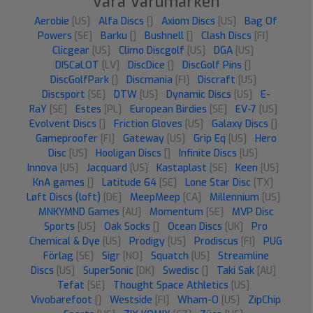
Våra Varumärken
Aerobie
[US]
Alfa Discs
[]
Axiom Discs
[US]
Bag Of
Powers
[SE]
Barku
[]
Bushnell
[]
Clash Discs
[FI]
Clicgear
[US]
Climo Discgolf
[US]
DGA
[US]
DISCaLOT
[LV]
DiscDice
[]
DiscGolf Pins
[]
DiscGolfPark
[]
Discmania
[FI]
Discraft
[US]
Discsport
[SE]
DTW
[US]
Dynamic Discs
[US]
E-
RaY
[SE]
Estes
[PL]
European Birdies
[SE]
EV-7
[US]
Evolvent Discs
[]
Friction Gloves
[US]
Galaxy Discs
[]
Gameproofer
[FI]
Gateway
[US]
Grip Eq
[US]
Hero
Disc
[US]
Hooligan Discs
[]
Infinite Discs
[US]
Innova
[US]
Jacquard
[US]
Kastaplast
[SE]
Keen
[US]
KnA games
[]
Latitude 64
[SE]
Lone Star Disc
[TX]
Løft Discs (loft)
[DE]
MeepMeep
[CA]
Millennium
[US]
MNKYMND Games
[AU]
Momentum
[SE]
MVP Disc
Sports
[US]
Oak Socks
[]
Ocean Discs
[UK]
Pro
Chemical & Dye
[US]
Prodigy
[US]
Prodiscus
[FI]
PUG
Förlag
[SE]
Sigr
[NO]
Squatch
[US]
Streamline
Discs
[US]
SuperSonic
[DK]
Swedisc
[]
Taki Sak
[AU]
Tefat
[SE]
Thought Space Athletics
[US]
Vivobarefoot
[]
Westside
[FI]
Wham-O
[US]
ZipChip