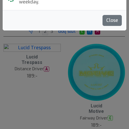
weekday.
Emporia, KS, US. Founded: 2005.
Läs mer
Close
Produkter
Molds
Plastics
Sortera
dölj slut
E
N
A
Lucid
Trespass
Distance Driver
A
189:-
Lucid
Motive
Fairway Driver
E
189:-