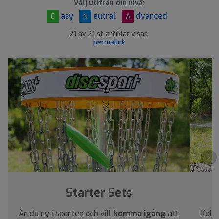
Välj utifrån din nivå:
asy
eutral
dvanced
E
N
A
21 av 21 st artiklar visas.
permalink
›
Starter Sets
Är du ny i sporten och vill
komma igång
att
Kolla