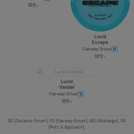
189:-
Lucid
Escape
Fairway Driver
N
189:-
S
Lucid
l
Vandal
u
Fairway Driver
N
t
s
189:-
å
l
d
DD (Distance Driver), FD (fairway Driver), MD (Midrange), PA
(Putt & Approach).