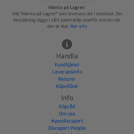
Hämta på Lagret:
Välj "Hämta på Lagret" som leverans-alt i checkout. Din
beställning läggs i vårt paketskåp utanför entrén när
den är klar.
Mer info
Handla
Kundtjänst
Leveransinfo
Returer
Köpvillkor
Info
Köpråd
Om oss
#yesdiscsport
Discsport People