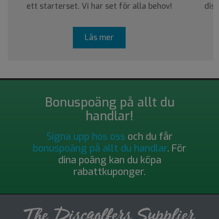
ett starterset. Vi har set för alla behov!
dis
Läs mer
Bonuspoäng på allt du
handlar!
Signa upp hos oss
och du får
bonuspoäng på allt du handlar
. För
dina poäng kan du köpa
rabattkuponger.