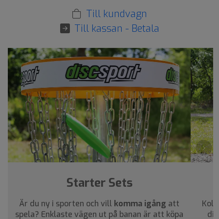
Till kundvagn
Till kassan - Betala
›
Starter Sets
Är du ny i sporten och vill
komma igång
att
Koll
spela? Enklaste vägen ut på banan är att köpa
dig