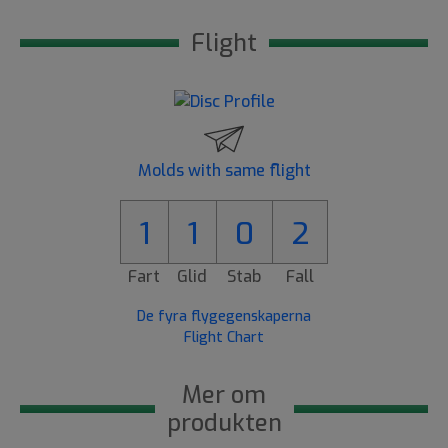
Flight
Molds with same flight
1
1
0
2
Fart
Glid
Stab
Fall
De fyra flygegenskaperna
Flight Chart
Mer om
produkten