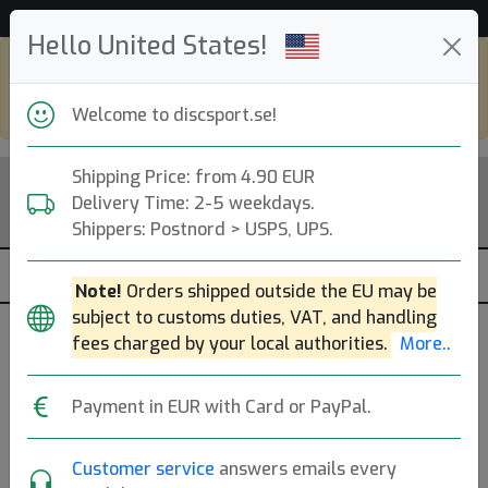
Hjälp & Kundservice
Hello United States!
Shop in eur and view this page in english,
go to
discsport.com
Welcome to discsport.se!
Shipping Price: from 4.90 EUR
Delivery Time: 2-5 weekdays.
Shippers: Postnord > USPS, UPS.
Note!
Orders shipped outside the EU may be
subject to customs duties, VAT, and handling
Was released
fees charged by your local authorities.
More..
07 Dec 16:00 2022
Glow (metallic purple)
Payment in EUR with Card or PayPal.
K1 Glow Berg 2023 (Low
Customer service
answers emails every