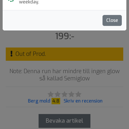
Glow)
weekday.
Kastaplast
|
Putt & Approach
Close
Flight: 1 1 0 2
199:-
Out of Prod.
Note: Denna run har mindre till ingen glow
så kallad Semiglow
Berg mold
4.8
Skriv en recension
Bevaka artikel