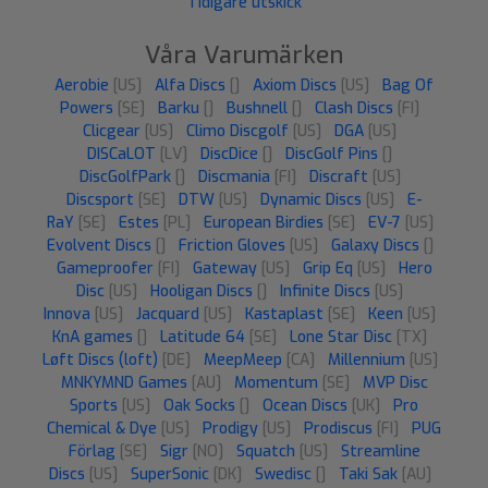
Tidigare utskick
Våra Varumärken
Aerobie
[US]
Alfa Discs
[]
Axiom Discs
[US]
Bag Of
Powers
[SE]
Barku
[]
Bushnell
[]
Clash Discs
[FI]
Clicgear
[US]
Climo Discgolf
[US]
DGA
[US]
DISCaLOT
[LV]
DiscDice
[]
DiscGolf Pins
[]
DiscGolfPark
[]
Discmania
[FI]
Discraft
[US]
Discsport
[SE]
DTW
[US]
Dynamic Discs
[US]
E-
RaY
[SE]
Estes
[PL]
European Birdies
[SE]
EV-7
[US]
Evolvent Discs
[]
Friction Gloves
[US]
Galaxy Discs
[]
Gameproofer
[FI]
Gateway
[US]
Grip Eq
[US]
Hero
Disc
[US]
Hooligan Discs
[]
Infinite Discs
[US]
Innova
[US]
Jacquard
[US]
Kastaplast
[SE]
Keen
[US]
KnA games
[]
Latitude 64
[SE]
Lone Star Disc
[TX]
Løft Discs (loft)
[DE]
MeepMeep
[CA]
Millennium
[US]
MNKYMND Games
[AU]
Momentum
[SE]
MVP Disc
Sports
[US]
Oak Socks
[]
Ocean Discs
[UK]
Pro
Chemical & Dye
[US]
Prodigy
[US]
Prodiscus
[FI]
PUG
Förlag
[SE]
Sigr
[NO]
Squatch
[US]
Streamline
Discs
[US]
SuperSonic
[DK]
Swedisc
[]
Taki Sak
[AU]