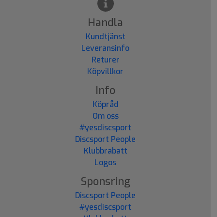
Handla
Kundtjänst
Leveransinfo
Returer
Köpvillkor
Info
Köpråd
Om oss
#yesdiscsport
Discsport People
Klubbrabatt
Logos
Sponsring
Discsport People
#yesdiscsport