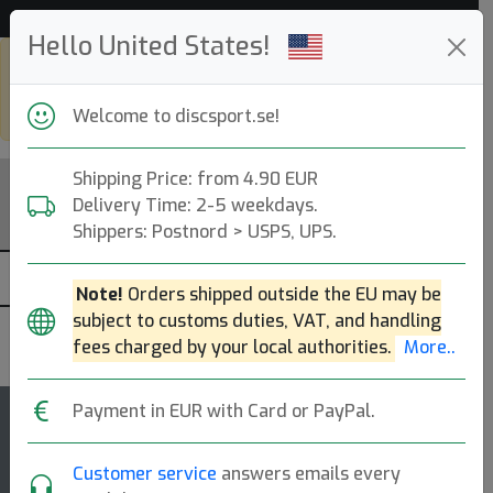
Hjälp & Kundservice
Hello United States!
Shop in eur and view this page in
english, go to
discsport.com
Welcome to discsport.se!
Shipping Price: from 4.90 EUR
Delivery Time: 2-5 weekdays.
Shippers: Postnord > USPS, UPS.
Note!
Orders shipped outside the EU may be
subject to customs duties, VAT, and handling
Discraft
fees charged by your local authorities.
More..
Payment in EUR with Card or PayPal.
5
Challenger OS
rating
Customer service
answers emails every