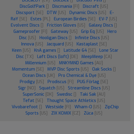
DISCaLOT
[LV]
DiscDice
[]
DiscGolf Pins
[]
DiscGolfPark
[]
Discmania
[FI]
Discraft
[US]
Discsport
[SE]
DTW
[US]
Dynamic Discs
[US]
E-
RaY
[SE]
Estes
[PL]
European Birdies
[SE]
EV-7
[US]
Evolvent Discs
[]
Friction Gloves
[US]
Galaxy Discs
[]
Gameproofer
[FI]
Gateway
[US]
Grip Eq
[US]
Hero
Disc
[US]
Hooligan Discs
[]
Infinite Discs
[US]
Innova
[US]
Jacquard
[US]
Kastaplast
[SE]
Keen
[US]
KnA games
[]
Latitude 64
[SE]
Lone Star
Disc
[TX]
Løft Discs (loft)
[DE]
MeepMeep
[CA]
Millennium
[US]
MNKYMND Games
[AU]
Momentum
[SE]
MVP Disc Sports
[US]
Oak Socks
[]
Ocean Discs
[UK]
Pro Chemical & Dye
[US]
Prodigy
[US]
Prodiscus
[FI]
PUG Förlag
[SE]
Sigr
[NO]
Squatch
[US]
Streamline Discs
[US]
SuperSonic
[DK]
Swedisc
[]
Taki Sak
[AU]
Tefat
[SE]
Thought Space Athletics
[US]
Vivobarefoot
[]
Westside
[FI]
Wham-O
[US]
ZipChip
Sports
[US]
ZIX KOMIX
[CZ]
Züca
[US]