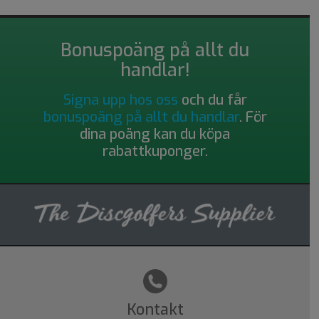
Bonuspoäng på allt du
handlar!
Signa upp hos oss
och du får
bonuspoäng på allt du handlar
. För
dina poäng kan du köpa
rabattkuponger.
Kontakt