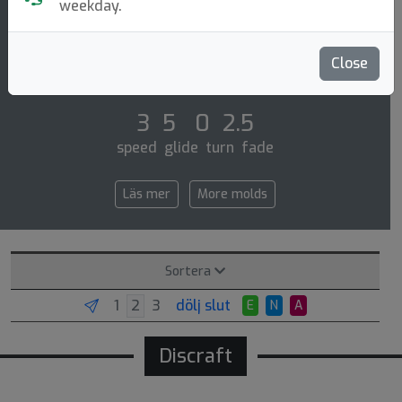
Putt & Approach
weekday.
The challenger os is a more overstable, flat-topped
version of the popular challenger. this putter works
Close
best for driving, throwing into hea [...]
3 5 0 2.5
speed glide turn fade
Läs mer
More molds
Sortera
dölj slut
E
N
A
Discraft