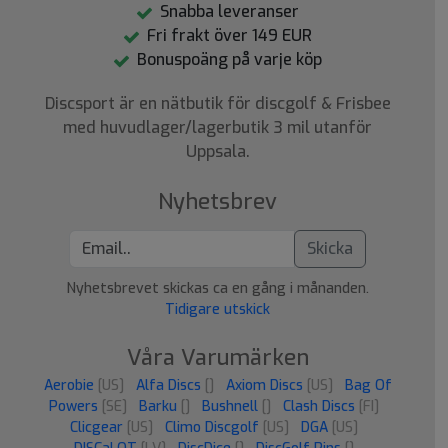
Snabba leveranser
Fri frakt över 149 EUR
Bonuspoäng på varje köp
Discsport är en nätbutik för discgolf & Frisbee
med huvudlager/lagerbutik 3 mil utanför
Uppsala.
Nyhetsbrev
Skicka
Nyhetsbrevet skickas ca en gång i månanden.
Tidigare utskick
Våra Varumärken
Aerobie
[US]
Alfa Discs
[]
Axiom Discs
[US]
Bag Of
Powers
[SE]
Barku
[]
Bushnell
[]
Clash Discs
[FI]
Clicgear
[US]
Climo Discgolf
[US]
DGA
[US]