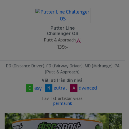
Putter Line
Challenger OS
Putt & Approach
A
139:-
DD (Distance Driver), FD (fairway Driver), MD (Midrange), PA
(Putt & Approach).
Välj utifrån din nivå:
asy
eutral
dvanced
E
N
A
1 av 1 st artiklar visas.
permalink