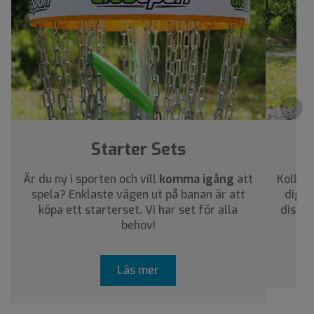
›
Starter Sets
Är du ny i sporten och vill
komma igång
att
Kolla i
spela? Enklaste vägen ut på banan är att
dig a
köpa ett starterset. Vi har set för alla
discar
behov!
Läs mer