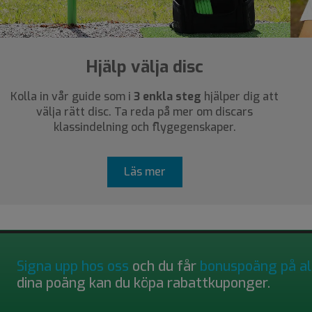
Hjälp välja disc
Kolla in vår guide som i
3 enkla steg
hjälper dig att
välja rätt disc. Ta reda på mer om discars
klassindelning och flygegenskaper.
Läs mer
Signa upp hos oss
och du får
bonuspoäng på al
dina poäng kan du köpa rabattkuponger.