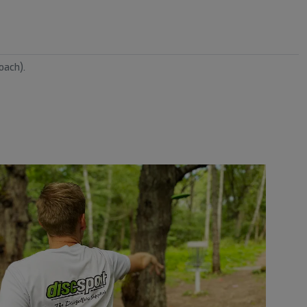
oach).