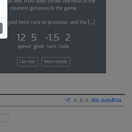
 your line. trust your throw. the heist is the
cleanest getaway in the game.
ry good heist runs on precision, and the [...]
12 5 -1.5 2
speed glide turn fade
Läs mer
More molds
dölj slutsålda