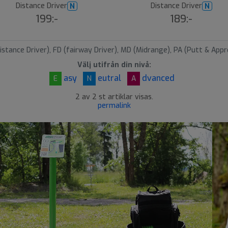
Distance Driver
Distance Driver
N
N
199:-
189:-
istance Driver), FD (fairway Driver), MD (Midrange), PA (Putt & Appr
Välj utifrån din nivå:
asy
eutral
dvanced
E
N
A
2 av 2 st artiklar visas.
permalink