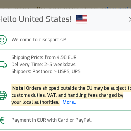
 eur and view this page in english, go to
discsport
Hello United States!
Welcome to discsport.se!
Shipping Price: from 4.90 EUR
Nyheter
Påfyllt
Kampanjer
Delivery Time: 2-5 weekdays.
Snabba leveranser
Fri frakt över 149 EUR
Bonuspoäng
Shippers: Postnord > USPS, UPS.
Note!
Orders shipped outside the EU may be subject t
customs duties, VAT, and handling fees charged by
your local authorities.
More..
Payment in EUR with Card or PayPal.