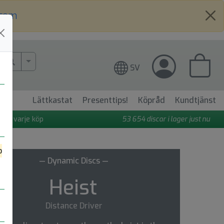
.com
More Search..
SV
Lättkastat
Presenttips!
Köpråd
Kundtjänst
 på varje köp
53 654
discar i lager just nu
o
— Dynamic Discs —
Heist
Distance Driver