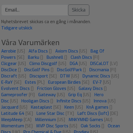
Skicka
Nyhetsbrevet skickas ca en gång i månanden.
Tidigare utskick
Våra Varumärken
Aerobie
[US]
Alfa Discs
[]
Axiom Discs
[US]
Bag Of
Powers
[SE]
Barku
[]
Bushnell
[]
Clash Discs
[FI]
Clicgear
[US]
Climo Discgolf
[US]
DGA
[US]
DISCaLOT
[LV]
DiscDice
[]
DiscGolf Pins
[]
DiscGolfPark
[]
Discmania
[FI]
Discraft
[US]
Discsport
[SE]
DTW
[US]
Dynamic Discs
[US]
E-RaY
[SE]
Estes
[PL]
European Birdies
[SE]
EV-7
[US]
Evolvent Discs
[]
Friction Gloves
[US]
Galaxy Discs
[]
Gameproofer
[FI]
Gateway
[US]
Grip Eq
[US]
Hero
Disc
[US]
Hooligan Discs
[]
Infinite Discs
[US]
Innova
[US]
Jacquard
[US]
Kastaplast
[SE]
Keen
[US]
KnA games
[]
Latitude 64
[SE]
Lone Star Disc
[TX]
Løft Discs (loft)
[DE]
MeepMeep
[CA]
Millennium
[US]
MNKYMND Games
[AU]
Momentum
[SE]
MVP Disc Sports
[US]
Oak Socks
[]
Ocean
Discs
[UK]
Pro Chemical & Dye
[US]
Prodigy
[US]