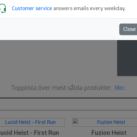
Plan
Customer service
answers emails every weekday.
eve
Close
Topplista över mest sålda produkter.
Mer..
2
ucid Heist - First Run
Fuzion Heist