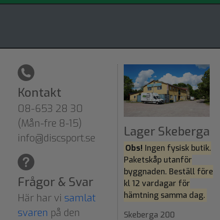
Kontakt
08-653 28 30
(Mån-fre 8-15)
Lager Skeberga
info@discsport.se
Obs!
Ingen fysisk butik.
Paketskåp utanför
byggnaden. Beställ före
Frågor & Svar
kl 12 vardagar för
hämtning samma dag.
Här har vi
samlat
svaren
på den
Skeberga 200