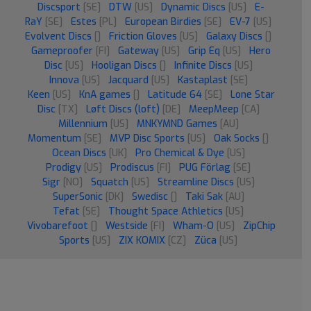
Discsport
[SE]
DTW
[US]
Dynamic Discs
[US]
E-
RaY
[SE]
Estes
[PL]
European Birdies
[SE]
EV-7
[US]
Evolvent Discs
[]
Friction Gloves
[US]
Galaxy Discs
[]
Gameproofer
[FI]
Gateway
[US]
Grip Eq
[US]
Hero
Disc
[US]
Hooligan Discs
[]
Infinite Discs
[US]
Innova
[US]
Jacquard
[US]
Kastaplast
[SE]
Keen
[US]
KnA games
[]
Latitude 64
[SE]
Lone Star
Disc
[TX]
Løft Discs (loft)
[DE]
MeepMeep
[CA]
Millennium
[US]
MNKYMND Games
[AU]
Momentum
[SE]
MVP Disc Sports
[US]
Oak Socks
[]
Ocean Discs
[UK]
Pro Chemical & Dye
[US]
Prodigy
[US]
Prodiscus
[FI]
PUG Förlag
[SE]
Sigr
[NO]
Squatch
[US]
Streamline Discs
[US]
SuperSonic
[DK]
Swedisc
[]
Taki Sak
[AU]
Tefat
[SE]
Thought Space Athletics
[US]
Vivobarefoot
[]
Westside
[FI]
Wham-O
[US]
ZipChip
Sports
[US]
ZIX KOMIX
[CZ]
Züca
[US]