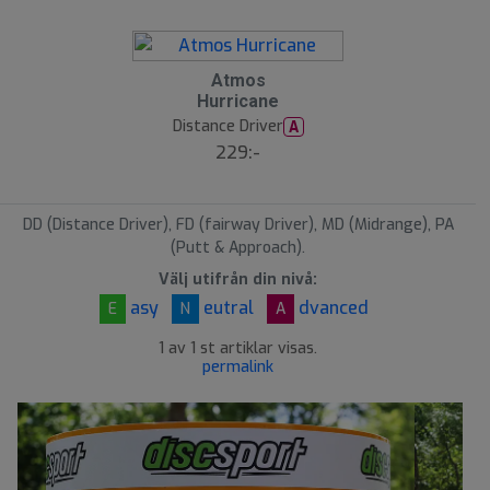
Atmos
Hurricane
Distance Driver
A
229:-
DD (Distance Driver), FD (fairway Driver), MD (Midrange), PA
(Putt & Approach).
Välj utifrån din nivå:
asy
eutral
dvanced
E
N
A
1 av 1 st artiklar visas.
permalink