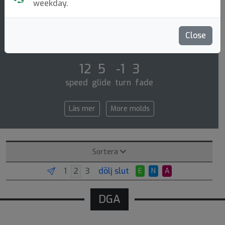
Distance Driver
weekday.
The dga hurricane is an overstable distance driver
that has great glide and can be used by players of all
Close
skill levels. perfect for both bac [...]
12 5 -1 3
speed glide turn fade
Läs mer
More molds
Sortera
dölj slut
E
N
A
DGA