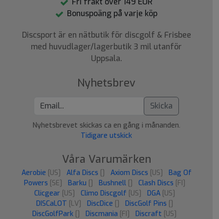
Fri frakt över 149 EUR
Bonuspoäng på varje köp
Discsport är en nätbutik för discgolf & Frisbee
med huvudlager/lagerbutik 3 mil utanför
Uppsala.
Nyhetsbrev
Skicka
Nyhetsbrevet skickas ca en gång i månanden.
Tidigare utskick
Våra Varumärken
Aerobie
[US]
Alfa Discs
[]
Axiom Discs
[US]
Bag Of
Powers
[SE]
Barku
[]
Bushnell
[]
Clash Discs
[FI]
Clicgear
[US]
Climo Discgolf
[US]
DGA
[US]
DISCaLOT
[LV]
DiscDice
[]
DiscGolf Pins
[]
DiscGolfPark
[]
Discmania
[FI]
Discraft
[US]