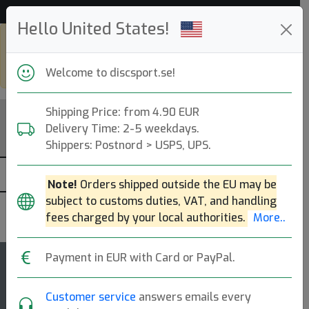
Hjälp & Kundservice
Hello United States!
Shop in eur and view this page in
english, go to
discsport.com
Welcome to discsport.se!
Shipping Price: from 4.90 EUR
Delivery Time: 2-5 weekdays.
Shippers: Postnord > USPS, UPS.
Note!
Orders shipped outside the EU may be
subject to customs duties, VAT, and handling
DGA
fees charged by your local authorities.
More..
Payment in EUR with Card or PayPal.
Hurricane
Customer service
answers emails every