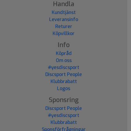
Handla
Kundtjänst
Leveransinfo
Returer
Köpvillkor
Info
Köpråd
Om oss
#yesdiscsport
Discsport People
Klubbrabatt
Logos
Sponsring
Discsport People
#yesdiscsport
Klubbrabatt
Sponsförfrågningar