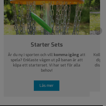
›
Starter Sets
Är du ny i sporten och vill
komma igång
att
Kolla i
spela? Enklaste vägen ut på banan är att
dig a
köpa ett starterset. Vi har set för alla
discar
behov!
Läs mer