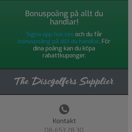
Bonuspoäng på allt du
handlar!
Signa upp hos oss
och du får
bonuspoäng på allt du handlar
. För
dina poäng kan du köpa
rabattkuponger.
Kontakt
08-653 28 30