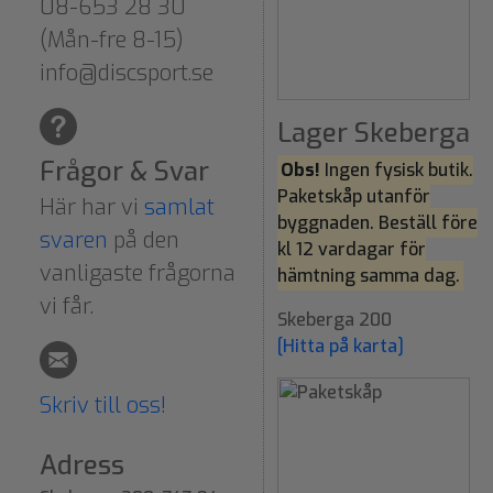
08-653 28 30
(Mån-fre 8-15)
info@discsport.se
Lager Skeberga
Frågor & Svar
Obs!
Ingen fysisk butik.
Paketskåp utanför
Här har vi
samlat
byggnaden. Beställ före
svaren
på den
kl 12 vardagar för
vanligaste frågorna
hämtning samma dag.
vi får.
Skeberga 200
[Hitta på karta]
Skriv till oss!
Adress