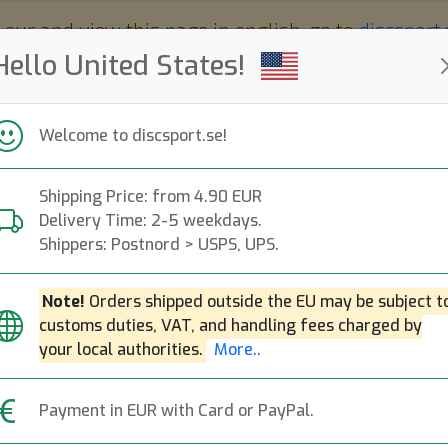
 eur and view this page in english, go to
discsport
Hello United States!
Welcome to discsport.se!
Shipping Price: from 4.90 EUR
Nyheter
Påfyllt
Kampanjer
Delivery Time: 2-5 weekdays.
Snabba leveranser
Fri frakt över 149 EUR
Bonuspoäng
Shippers: Postnord > USPS, UPS.
Note!
Orders shipped outside the EU may be subject t
customs duties, VAT, and handling fees charged by
your local authorities.
More..
Payment in EUR with Card or PayPal.