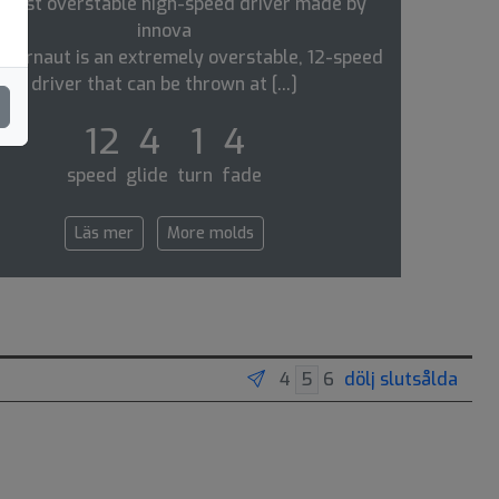
most overstable high-speed driver made by
innova
ggernaut is an extremely overstable, 12-speed
driver that can be thrown at [...]
12 4 1 4
speed glide turn fade
Läs mer
More molds
dölj slutsålda