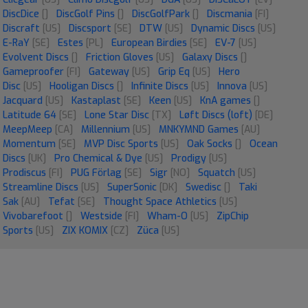
DiscDice
[]
DiscGolf Pins
[]
DiscGolfPark
[]
Discmania
[FI]
Discraft
[US]
Discsport
[SE]
DTW
[US]
Dynamic Discs
[US]
E-RaY
[SE]
Estes
[PL]
European Birdies
[SE]
EV-7
[US]
Evolvent Discs
[]
Friction Gloves
[US]
Galaxy Discs
[]
Gameproofer
[FI]
Gateway
[US]
Grip Eq
[US]
Hero
Disc
[US]
Hooligan Discs
[]
Infinite Discs
[US]
Innova
[US]
Jacquard
[US]
Kastaplast
[SE]
Keen
[US]
KnA games
[]
Latitude 64
[SE]
Lone Star Disc
[TX]
Løft Discs (loft)
[DE]
MeepMeep
[CA]
Millennium
[US]
MNKYMND Games
[AU]
Momentum
[SE]
MVP Disc Sports
[US]
Oak Socks
[]
Ocean
Discs
[UK]
Pro Chemical & Dye
[US]
Prodigy
[US]
Prodiscus
[FI]
PUG Förlag
[SE]
Sigr
[NO]
Squatch
[US]
Streamline Discs
[US]
SuperSonic
[DK]
Swedisc
[]
Taki
Sak
[AU]
Tefat
[SE]
Thought Space Athletics
[US]
Vivobarefoot
[]
Westside
[FI]
Wham-O
[US]
ZipChip
Sports
[US]
ZIX KOMIX
[CZ]
Züca
[US]