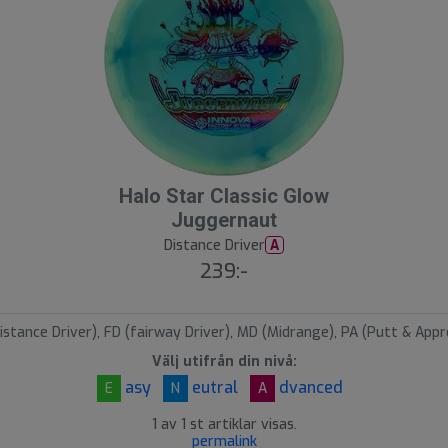
1
Halo Star Classic Glow
Juggernaut
S
Distance Driver
A
l
239:-
u
t
s
istance Driver), FD (fairway Driver), MD (Midrange), PA (Putt & Appr
å
Välj utifrån din nivå:
l
asy
eutral
dvanced
E
N
A
d
1 av 1 st artiklar visas.
permalink