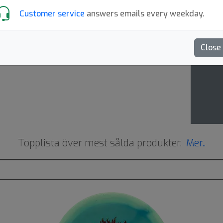
The 
Customer service
answers emails every weekday.
the ju
Close
Topplista över mest sålda produkter.
Mer..