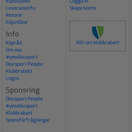
Kundtjänst
Logga in
Leveransinfo
Skapa konto
Returer
Köpvillkor
Info
Allt om klubbrabatt
Köpråd
Om oss
#yesdiscsport
Discsport People
Klubbrabatt
Logos
Sponsring
Discsport People
#yesdiscsport
Klubbrabatt
Sponsförfrågningar