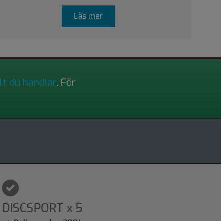
Läs mer
lt du handlar
. För
DISCSPORT x 5