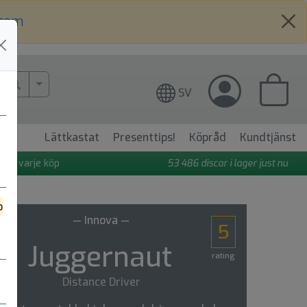
.com
More Search..
SV
Lättkastat
Presenttips!
Köpråd
Kundtjänst
 på varje köp
53 486
discar i lager just nu
o
— Innova —
5
Juggernaut
rating
Distance Driver