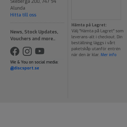
Skeberga 200, 747 94
Alunda
Hitta till oss
Hämta på Lagret:
Välj "Hämta på Lagret" som
News, Stock Updates,
leverans-alt i checkout. Din
Vouchers and more..
beställning läggs i vårt
paketskåp utanför entrén
när den är klar.
Mer info
We & You on social media:
@discsport.se