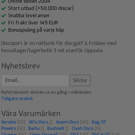
Online sedan 2004
Stort utbud (+50.000 discar)
Snabba leveranser
Fri frakt över 149 EUR
Bonuspoäng på varje köp
Discsport är en nätbutik för discgolf & Frisbee med
huvudlager/lagerbutik 3 mil utanför Uppsala.
Nyhetsbrev
Skicka
Nyhetsbrevet skickas ca en gång i månanden.
Tidigare utskick
Våra Varumärken
Aerobie
[US]
Alfa Discs
[]
Axiom Discs
[US]
Bag Of
Powers
[SE]
Barku
[]
Bushnell
[]
Clash Discs
[FI]
Clicgear
[US]
Climo Discgolf
[US]
DGA
[US]
DISCaLOT
[LV]