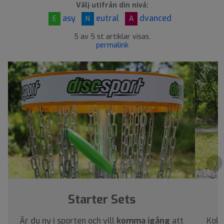
Välj utifrån din nivå:
asy
eutral
dvanced
E
N
A
5 av 5 st artiklar visas.
permalink
›
Starter Sets
Är du ny i sporten och vill
komma igång
att
Koll