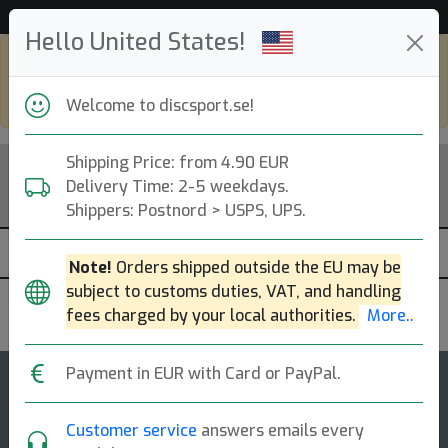
Hjälp & Kundservice
Hello United States!
Shop in eur and view this page in english,
go to
discsport.com
Welcome to discsport.se!
Shipping Price: from 4.90 EUR
Delivery Time: 2-5 weekdays.
Shippers: Postnord > USPS, UPS.
Note!
Orders shipped outside the EU may be
subject to customs duties, VAT, and handling
Innova
fees charged by your local authorities.
More..
Payment in EUR with Card or PayPal.
137
4.5
Roc
top-list
rating
Customer service
answers emails every