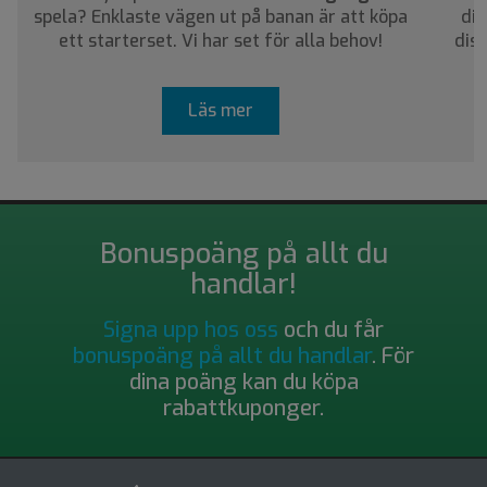
spela? Enklaste vägen ut på banan är att köpa
dig
ett starterset. Vi har set för alla behov!
dis
Läs mer
Bonuspoäng på allt du
handlar!
Signa upp hos oss
och du får
bonuspoäng på allt du handlar
. För
dina poäng kan du köpa
rabattkuponger.