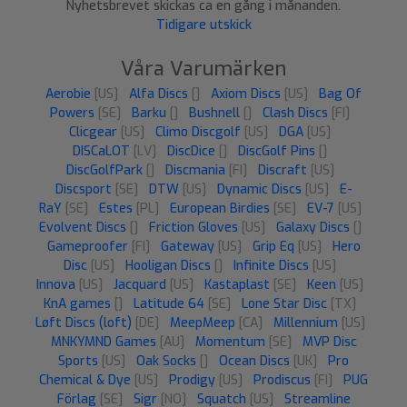
Nyhetsbrevet skickas ca en gång i månanden.
Tidigare utskick
Våra Varumärken
Aerobie
[US]
Alfa Discs
[]
Axiom Discs
[US]
Bag Of
Powers
[SE]
Barku
[]
Bushnell
[]
Clash Discs
[FI]
Clicgear
[US]
Climo Discgolf
[US]
DGA
[US]
DISCaLOT
[LV]
DiscDice
[]
DiscGolf Pins
[]
DiscGolfPark
[]
Discmania
[FI]
Discraft
[US]
Discsport
[SE]
DTW
[US]
Dynamic Discs
[US]
E-
RaY
[SE]
Estes
[PL]
European Birdies
[SE]
EV-7
[US]
Evolvent Discs
[]
Friction Gloves
[US]
Galaxy Discs
[]
Gameproofer
[FI]
Gateway
[US]
Grip Eq
[US]
Hero
Disc
[US]
Hooligan Discs
[]
Infinite Discs
[US]
Innova
[US]
Jacquard
[US]
Kastaplast
[SE]
Keen
[US]
KnA games
[]
Latitude 64
[SE]
Lone Star Disc
[TX]
Løft Discs (loft)
[DE]
MeepMeep
[CA]
Millennium
[US]
MNKYMND Games
[AU]
Momentum
[SE]
MVP Disc
Sports
[US]
Oak Socks
[]
Ocean Discs
[UK]
Pro
Chemical & Dye
[US]
Prodigy
[US]
Prodiscus
[FI]
PUG
Förlag
[SE]
Sigr
[NO]
Squatch
[US]
Streamline