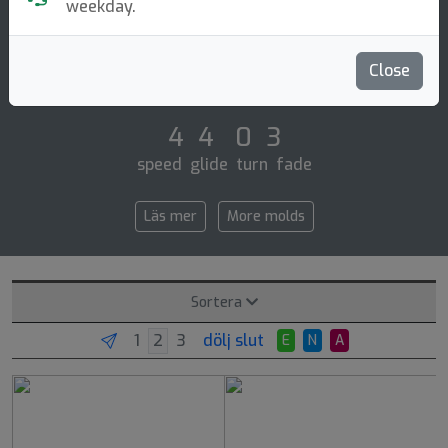
Midrange Disc
weekday.
The number one professional mid-range disc. it is very
reliable at the high speeds that pros throw. it ages
Close
slowly, becoming an excellent sl [...]
4 4 0 3
speed glide turn fade
Läs mer
More molds
Sortera
dölj slut
E
N
A