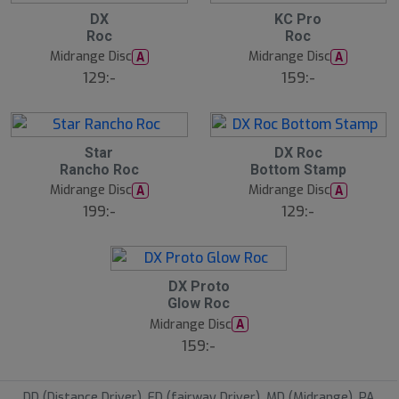
1
2
DX
KC Pro
Roc
Roc
Midrange Disc
Midrange Disc
A
A
129:-
159:-
3
4
Star
DX Roc
Rancho Roc
Bottom Stamp
Midrange Disc
Midrange Disc
A
A
199:-
129:-
5
DX Proto
Glow Roc
Midrange Disc
A
159:-
DD (Distance Driver), FD (fairway Driver), MD (Midrange), PA