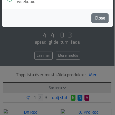
Midrange Disc
weekday.
The number one professional mid-range disc. it is very
reliable at the high speeds that pros throw. it ages
Close
slowly, becoming an excellent sl [...]
4 4 0 3
speed glide turn fade
Läs mer
More molds
Topplista över mest sålda produkter.
Mer..
Sortera
dölj slut
E
N
A