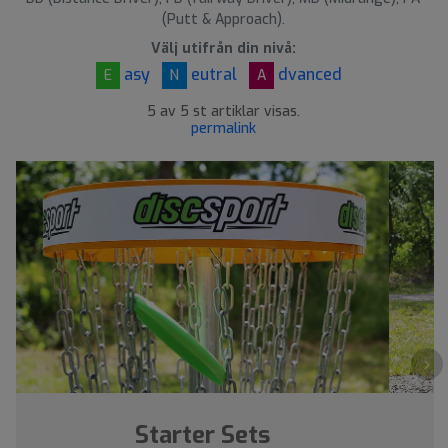
(Putt & Approach).
Välj utifrån din nivå:
asy
eutral
dvanced
E
N
A
5 av 5 st artiklar visas.
permalink
›
Starter Sets