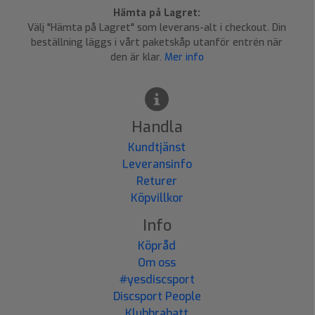
Hämta på Lagret:
Välj "Hämta på Lagret" som leverans-alt i checkout. Din
beställning läggs i vårt paketskåp utanför entrén när
den är klar.
Mer info
Handla
Kundtjänst
Leveransinfo
Returer
Köpvillkor
Info
Köpråd
Om oss
#yesdiscsport
Discsport People
Klubbrabatt