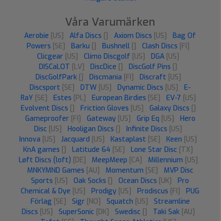
Våra Varumärken
Aerobie
[US]
Alfa Discs
[]
Axiom Discs
[US]
Bag Of
Powers
[SE]
Barku
[]
Bushnell
[]
Clash Discs
[FI]
Clicgear
[US]
Climo Discgolf
[US]
DGA
[US]
DISCaLOT
[LV]
DiscDice
[]
DiscGolf Pins
[]
DiscGolfPark
[]
Discmania
[FI]
Discraft
[US]
Discsport
[SE]
DTW
[US]
Dynamic Discs
[US]
E-
RaY
[SE]
Estes
[PL]
European Birdies
[SE]
EV-7
[US]
Evolvent Discs
[]
Friction Gloves
[US]
Galaxy Discs
[]
Gameproofer
[FI]
Gateway
[US]
Grip Eq
[US]
Hero
Disc
[US]
Hooligan Discs
[]
Infinite Discs
[US]
Innova
[US]
Jacquard
[US]
Kastaplast
[SE]
Keen
[US]
KnA games
[]
Latitude 64
[SE]
Lone Star Disc
[TX]
Løft Discs (loft)
[DE]
MeepMeep
[CA]
Millennium
[US]
MNKYMND Games
[AU]
Momentum
[SE]
MVP Disc
Sports
[US]
Oak Socks
[]
Ocean Discs
[UK]
Pro
Chemical & Dye
[US]
Prodigy
[US]
Prodiscus
[FI]
PUG
Förlag
[SE]
Sigr
[NO]
Squatch
[US]
Streamline
Discs
[US]
SuperSonic
[DK]
Swedisc
[]
Taki Sak
[AU]