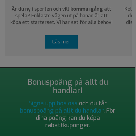
Är du ny i sporten och vill
komma igång
att
Kolla
spela? Enklaste vägen ut på banan är att
dig
köpa ett starterset. Vi har set för alla behov!
disc
Läs mer
Bonuspoäng på allt du
handlar!
Signa upp hos oss
och du får
bonuspoäng på allt du handlar
. För
dina poäng kan du köpa
rabattkuponger.