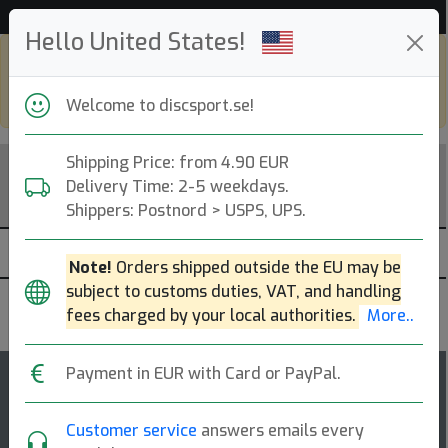
Hjälp & Kundservice
Hello United States!
Shop in eur and view this page in english,
go to
discsport.com
Welcome to discsport.se!
Shipping Price: from 4.90 EUR
Delivery Time: 2-5 weekdays.
Shippers: Postnord > USPS, UPS.
Note!
Orders shipped outside the EU may be
subject to customs duties, VAT, and handling
Innova
fees charged by your local authorities.
More..
Payment in EUR with Card or PayPal.
137
4.5
Roc
top-list
rating
Customer service
answers emails every