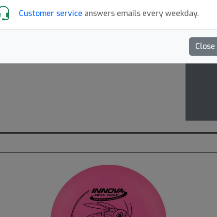
Customer service
answers emails every weekday.
the 
fad
Close