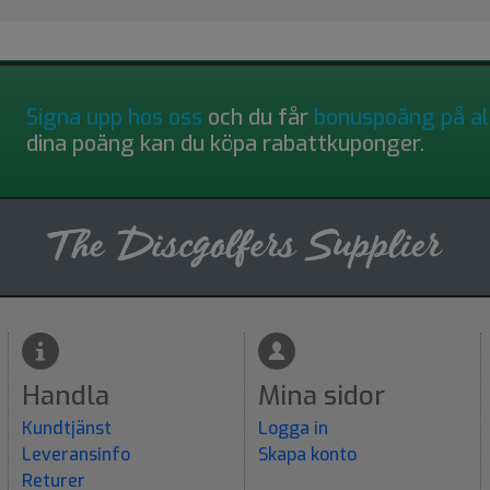
Signa upp hos oss
och du får
bonuspoäng på al
dina poäng kan du köpa rabattkuponger.
Handla
Mina sidor
Kundtjänst
Logga in
Leveransinfo
Skapa konto
Returer