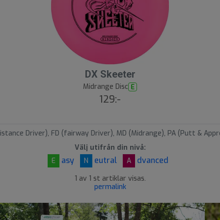
DX Skeeter
Midrange Disc
E
129:-
istance Driver), FD (fairway Driver), MD (Midrange), PA (Putt & Appr
Välj utifrån din nivå:
asy
eutral
dvanced
E
N
A
1 av 1 st artiklar visas.
permalink