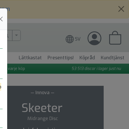
.com
More Search..
SV
Lättkastat
Presenttips!
Köpråd
Kundtjänst
 på varje köp
53 513
discar i lager just nu
o
— Innova —
Skeeter
Midrange Disc