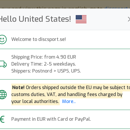
 eur and view this page in english, go to
discsport
Hello United States!
Welcome to discsport.se!
Shipping Price: from 4.90 EUR
Nyheter
Påfyllt
Kampanjer
Delivery Time: 2-5 weekdays.
Snabba leveranser
Fri frakt över 149 EUR
Bonuspoäng
Shippers: Postnord > USPS, UPS.
Note!
Orders shipped outside the EU may be subject t
customs duties, VAT, and handling fees charged by
your local authorities.
More..
Payment in EUR with Card or PayPal.