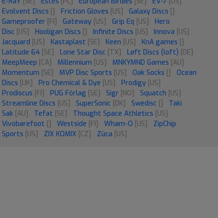
E-RaY
[SE]
Estes
[PL]
European Birdies
[SE]
EV-7
[US]
Evolvent Discs
[]
Friction Gloves
[US]
Galaxy Discs
[]
Gameproofer
[FI]
Gateway
[US]
Grip Eq
[US]
Hero
Disc
[US]
Hooligan Discs
[]
Infinite Discs
[US]
Innova
[US]
Jacquard
[US]
Kastaplast
[SE]
Keen
[US]
KnA games
[]
Latitude 64
[SE]
Lone Star Disc
[TX]
Løft Discs (loft)
[DE]
MeepMeep
[CA]
Millennium
[US]
MNKYMND Games
[AU]
Momentum
[SE]
MVP Disc Sports
[US]
Oak Socks
[]
Ocean
Discs
[UK]
Pro Chemical & Dye
[US]
Prodigy
[US]
Prodiscus
[FI]
PUG Förlag
[SE]
Sigr
[NO]
Squatch
[US]
Streamline Discs
[US]
SuperSonic
[DK]
Swedisc
[]
Taki
Sak
[AU]
Tefat
[SE]
Thought Space Athletics
[US]
Vivobarefoot
[]
Westside
[FI]
Wham-O
[US]
ZipChip
Sports
[US]
ZIX KOMIX
[CZ]
Züca
[US]