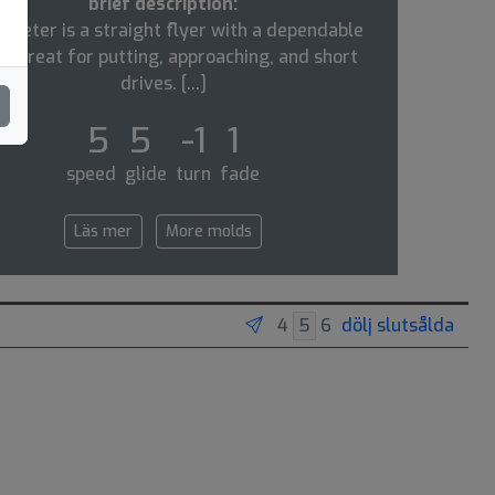
brief description:
skeeter is a straight flyer with a dependable
e. great for putting, approaching, and short
drives. [...]
5 5 -1 1
speed glide turn fade
Läs mer
More molds
dölj slutsålda