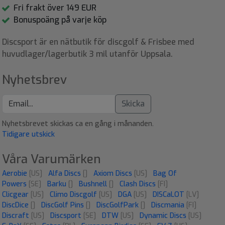
Fri frakt över 149 EUR
Bonuspoäng på varje köp
Discsport är en nätbutik för discgolf & Frisbee med
huvudlager/lagerbutik 3 mil utanför Uppsala.
Nyhetsbrev
Skicka
Nyhetsbrevet skickas ca en gång i månanden.
Tidigare utskick
Våra Varumärken
Aerobie
[US]
Alfa Discs
[]
Axiom Discs
[US]
Bag Of
Powers
[SE]
Barku
[]
Bushnell
[]
Clash Discs
[FI]
Clicgear
[US]
Climo Discgolf
[US]
DGA
[US]
DISCaLOT
[LV]
DiscDice
[]
DiscGolf Pins
[]
DiscGolfPark
[]
Discmania
[FI]
Discraft
[US]
Discsport
[SE]
DTW
[US]
Dynamic Discs
[US]