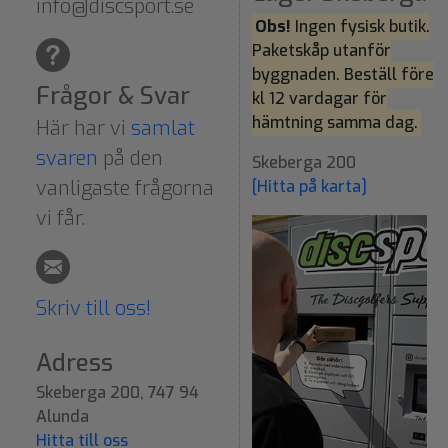
info@discsport.se
Obs!
Ingen fysisk butik.
Paketskåp utanför
byggnaden. Beställ före
Frågor & Svar
kl 12 vardagar för
hämtning samma dag.
Här har vi
samlat
svaren
på den
Skeberga 200
vanligaste frågorna
[Hitta på karta]
vi får.
Skriv till oss!
Adress
Skeberga 200, 747 94
Alunda
Hitta till oss