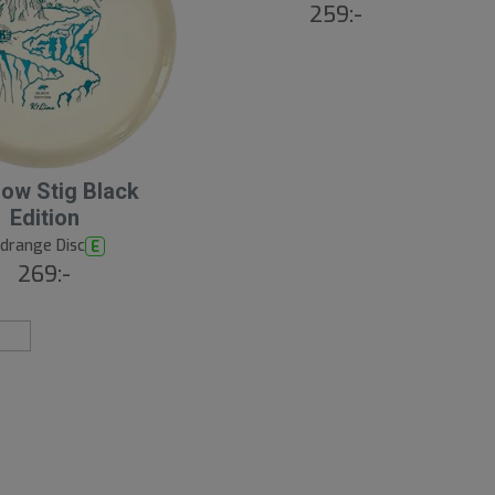
259:-
low Stig Black
Edition
drange Disc
E
269:-