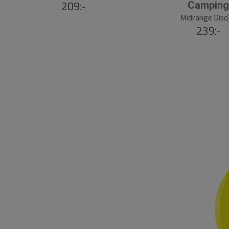
Campin
209:-
S
Midrange Disc
l
239:-
u
t
s
å
l
d