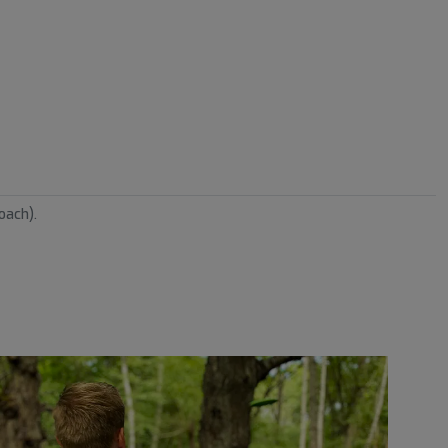
oach).