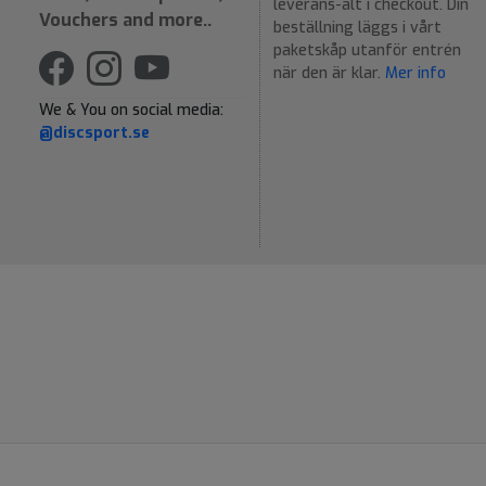
leverans-alt i checkout. Din
Vouchers and more..
beställning läggs i vårt
paketskåp utanför entrén
när den är klar.
Mer info
We & You on social media:
@discsport.se