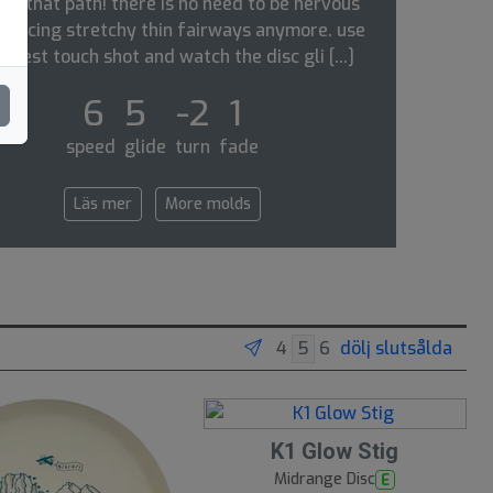
ow that path! there is no need to be nervous
 facing stretchy thin fairways anymore. use
r best touch shot and watch the disc gli [...]
6 5 -2 1
speed glide turn fade
Läs mer
More molds
dölj slutsålda
5
K1 Glow Stig
Midrange Disc
E