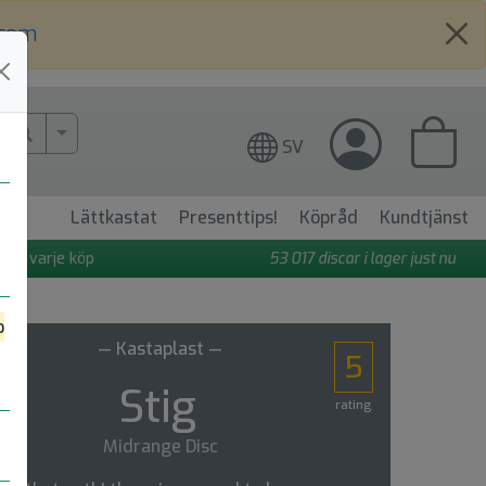
.com
More Search..
SV
Lättkastat
Presenttips!
Köpråd
Kundtjänst
 på varje köp
53 017
discar i lager just nu
o
— Kastaplast —
5
Stig
rating
Midrange Disc