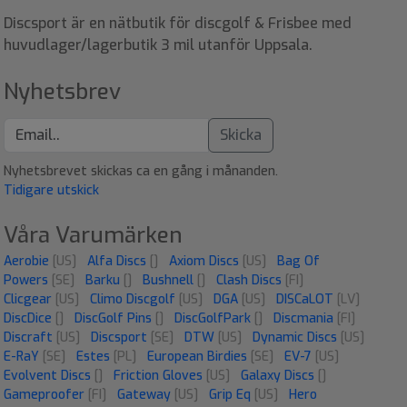
Discsport är en nätbutik för discgolf & Frisbee med
huvudlager/lagerbutik 3 mil utanför Uppsala.
Nyhetsbrev
Skicka
Nyhetsbrevet skickas ca en gång i månanden.
Tidigare utskick
Våra Varumärken
Aerobie
[US]
Alfa Discs
[]
Axiom Discs
[US]
Bag Of
Powers
[SE]
Barku
[]
Bushnell
[]
Clash Discs
[FI]
Clicgear
[US]
Climo Discgolf
[US]
DGA
[US]
DISCaLOT
[LV]
DiscDice
[]
DiscGolf Pins
[]
DiscGolfPark
[]
Discmania
[FI]
Discraft
[US]
Discsport
[SE]
DTW
[US]
Dynamic Discs
[US]
E-RaY
[SE]
Estes
[PL]
European Birdies
[SE]
EV-7
[US]
Evolvent Discs
[]
Friction Gloves
[US]
Galaxy Discs
[]
Gameproofer
[FI]
Gateway
[US]
Grip Eq
[US]
Hero