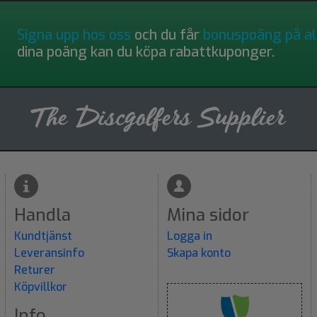
Signa upp hos oss
och du får
bonuspoäng på al
dina poäng kan du köpa rabattkuponger.
Handla
Mina sidor
Kundtjänst
Logga in
Leveransinfo
Skapa konto
Returer
Köpvillkor
Info