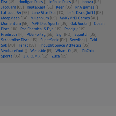
Disc
[US]
Hooligan Discs
[]
Infinite Discs
[US]
Innova
[US]
Jacquard
[US]
Kastaplast
[SE]
Keen
[US]
KnA games
[]
Latitude 64
[SE]
Lone Star Disc
[TX]
Løft Discs (loft)
[DE]
MeepMeep
[CA]
Millennium
[US]
MNKYMND Games
[AU]
Momentum
[SE]
MVP Disc Sports
[US]
Oak Socks
[]
Ocean
Discs
[UK]
Pro Chemical & Dye
[US]
Prodigy
[US]
Prodiscus
[FI]
PUG Förlag
[SE]
Sigr
[NO]
Squatch
[US]
Streamline Discs
[US]
SuperSonic
[DK]
Swedisc
[]
Taki
Sak
[AU]
Tefat
[SE]
Thought Space Athletics
[US]
Vivobarefoot
[]
Westside
[FI]
Wham-O
[US]
ZipChip
Sports
[US]
ZIX KOMIX
[CZ]
Züca
[US]