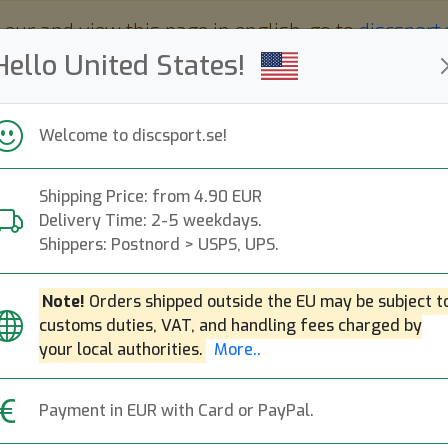
 eur and view this page in english, go to
discsport
Hello United States!
Welcome to discsport.se!
Shipping Price: from 4.90 EUR
Nyheter
Påfyllt
Kampanjer
Delivery Time: 2-5 weekdays.
Snabba leveranser
Fri frakt över 149 EUR
Bonuspoäng
Shippers: Postnord > USPS, UPS.
Note!
Orders shipped outside the EU may be subject t
customs duties, VAT, and handling fees charged by
8
your local authorities.
More..
top-list
Payment in EUR with Card or PayPal.