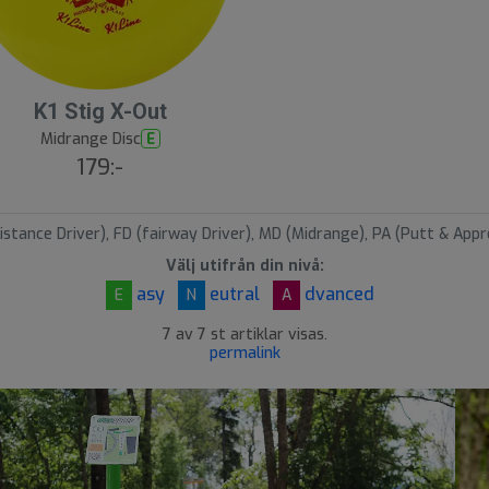
K1 Stig X-Out
Midrange Disc
E
179:-
istance Driver), FD (fairway Driver), MD (Midrange), PA (Putt & Appr
Välj utifrån din nivå:
asy
eutral
dvanced
E
N
A
7 av 7 st artiklar visas.
permalink