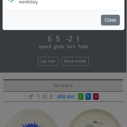
Midrange Disc
weekday.
Follow that path! there is no need to be nervous when
facing stretchy thin fairways anymore. use your best
Close
touch shot and watch the disc gli [...]
6 5 -2 1
speed glide turn fade
Läs mer
More molds
Sortera
dölj slut
E
N
A