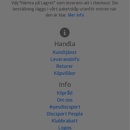
Välj "Hämta på Lagret" som leverans-alt i checkout. Din
beställning läggs i vårt paketskåp utanför entrén när
den är klar.
Mer info
Handla
Kundtjänst
Leveransinfo
Returer
Köpvillkor
Info
Köpråd
Om oss
#yesdiscsport
Discsport People
Klubbrabatt
Logos