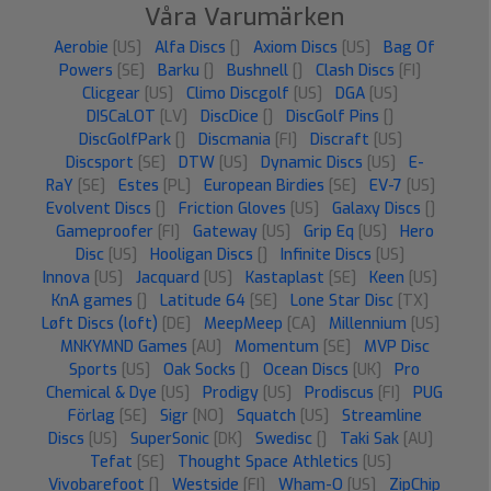
Våra Varumärken
Aerobie
[US]
Alfa Discs
[]
Axiom Discs
[US]
Bag Of
Powers
[SE]
Barku
[]
Bushnell
[]
Clash Discs
[FI]
Clicgear
[US]
Climo Discgolf
[US]
DGA
[US]
DISCaLOT
[LV]
DiscDice
[]
DiscGolf Pins
[]
DiscGolfPark
[]
Discmania
[FI]
Discraft
[US]
Discsport
[SE]
DTW
[US]
Dynamic Discs
[US]
E-
RaY
[SE]
Estes
[PL]
European Birdies
[SE]
EV-7
[US]
Evolvent Discs
[]
Friction Gloves
[US]
Galaxy Discs
[]
Gameproofer
[FI]
Gateway
[US]
Grip Eq
[US]
Hero
Disc
[US]
Hooligan Discs
[]
Infinite Discs
[US]
Innova
[US]
Jacquard
[US]
Kastaplast
[SE]
Keen
[US]
KnA games
[]
Latitude 64
[SE]
Lone Star Disc
[TX]
Løft Discs (loft)
[DE]
MeepMeep
[CA]
Millennium
[US]
MNKYMND Games
[AU]
Momentum
[SE]
MVP Disc
Sports
[US]
Oak Socks
[]
Ocean Discs
[UK]
Pro
Chemical & Dye
[US]
Prodigy
[US]
Prodiscus
[FI]
PUG
Förlag
[SE]
Sigr
[NO]
Squatch
[US]
Streamline
Discs
[US]
SuperSonic
[DK]
Swedisc
[]
Taki Sak
[AU]
Tefat
[SE]
Thought Space Athletics
[US]
Vivobarefoot
[]
Westside
[FI]
Wham-O
[US]
ZipChip