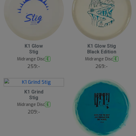
S
K1 Glow
K1 Glow Stig
l
Stig
Black Edition
u
Midrange Disc
Midrange Disc
E
E
t
s
259:-
269:-
å
l
d
K1 Grind
Stig
Midrange Disc
E
209:-