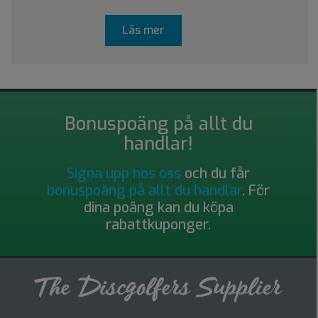
Läs mer
Bonuspoäng på allt du
handlar!
Signa upp hos oss
och du får
bonuspoäng på allt du handlar
. För
dina poäng kan du köpa
rabattkuponger.