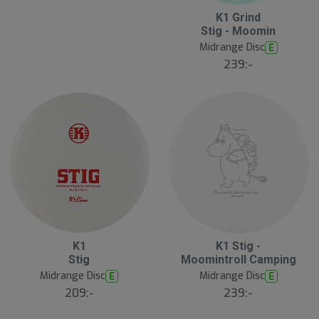
S
K1 Grind
l
Stig - Moomin
u
Midrange Disc
E
t
s
239:-
å
l
d
B
S
K1
K1 Stig -
ä
l
Stig
Moomintroll Camping
s
u
t
Midrange Disc
Midrange Disc
E
E
t
s
s
ä
209:-
239:-
lj
å
a
l