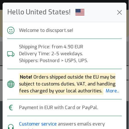
Hjälp & Kundservice
Hello United States!
Shop in eur and view this page in english,
go to
discsport.com
Welcome to discsport.se!
Shipping Price: from 4.90 EUR
Delivery Time: 2-5 weekdays.
Shippers: Postnord > USPS, UPS.
Note!
Orders shipped outside the EU may be
subject to customs duties, VAT, and handling
Kastaplast
fees charged by your local authorities.
More..
Payment in EUR with Card or PayPal.
8
5
Stig
top-list
rating
Customer service
answers emails every