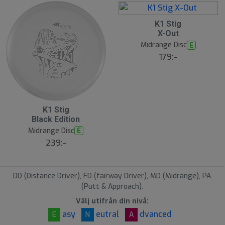
r
d
e
S
K1 Stig
l
X-Out
u
Midrange Disc
E
t
s
179:-
å
l
d
S
K1 Stig
l
Black Edition
u
Midrange Disc
E
t
s
239:-
å
l
d
DD (Distance Driver), FD (fairway Driver), MD (Midrange), PA
(Putt & Approach).
Välj utifrån din nivå:
asy
eutral
dvanced
E
N
A