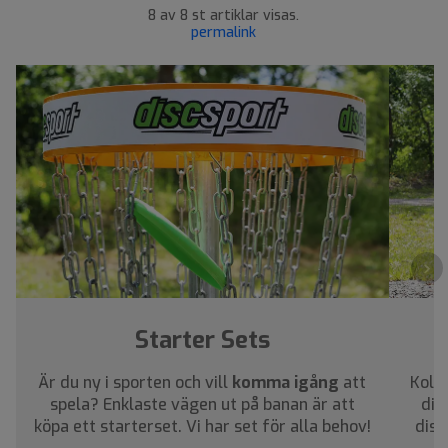
8 av 8 st artiklar visas.
permalink
›
Starter Sets
Är du ny i sporten och vill
komma igång
att
Kolla
spela? Enklaste vägen ut på banan är att
dig
köpa ett starterset. Vi har set för alla behov!
disc