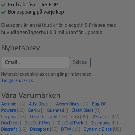
Fri frakt över 149 EUR
Bonuspoäng på varje köp
Discsport är en nätbutik för discgolf & Frisbee med
huvudlager/lagerbutik 3 mil utanför Uppsala.
Nyhetsbrev
Skicka
Nyhetsbrevet skickas ca en gång i månanden.
Tidigare utskick
Våra Varumärken
Aerobie
[US]
Alfa Discs
[]
Axiom Discs
[US]
Bag Of
Powers
[SE]
Barku
[]
Bushnell
[]
Clash Discs
[FI]
Clicgear
[US]
Climo Discgolf
[US]
DGA
[US]
DISCaLOT
[LV]
DiscDice
[]
DiscGolf Pins
[]
DiscGolfPark
[]
Discmania
[FI]
Discraft
[US]
Discsport
[SE]
DTW
[US]
Dynamic Discs
[US]