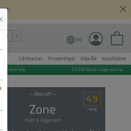
.com
More Search..
SV
Lättkastat
Presenttips!
Köpråd
Kundtjänst
 på varje köp
53 330
discar i lager just nu
o
— Discraft —
4.9
Zone
rating
Putt & Approach