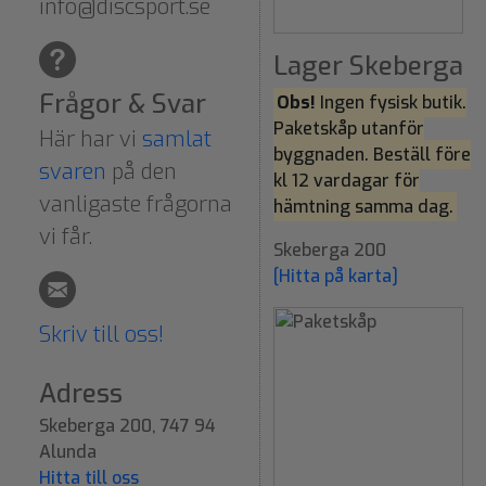
info@discsport.se
Lager Skeberga
Frågor & Svar
Obs!
Ingen fysisk butik.
Paketskåp utanför
Här har vi
samlat
byggnaden. Beställ före
svaren
på den
kl 12 vardagar för
vanligaste frågorna
hämtning samma dag.
vi får.
Skeberga 200
[Hitta på karta]
Skriv till oss!
Adress
Skeberga 200, 747 94
Alunda
Hitta till oss