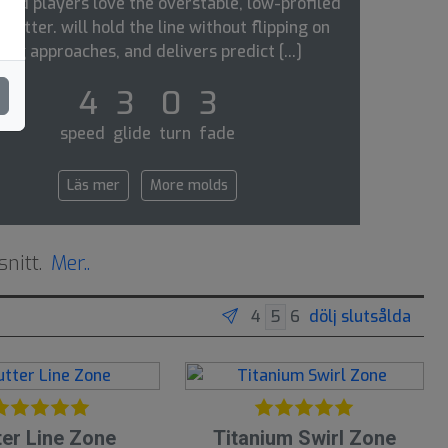
ced players love the overstable, low-profiled
 putter. will hold the line without flipping on
long approaches, and delivers predict [...]
4 3 0 3
speed glide turn fade
Läs mer
More molds
snitt.
Mer..
dölj slutsålda
5
ter Line Zone
Titanium Swirl Zone