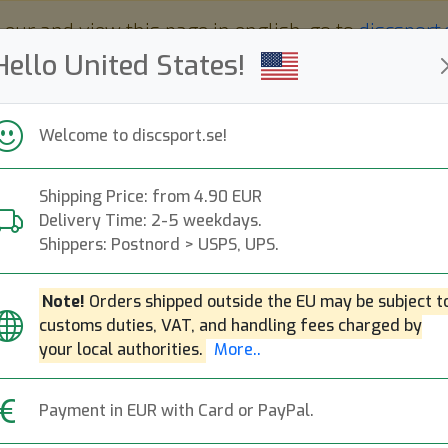
 eur and view this page in english, go to
discsport
Hello United States!
Welcome to discsport.se!
Shipping Price: from 4.90 EUR
Nyheter
Påfyllt
Kampanjer
Delivery Time: 2-5 weekdays.
Snabba leveranser
Fri frakt över 149 EUR
Bonuspoäng
Shippers: Postnord > USPS, UPS.
Note!
Orders shipped outside the EU may be subject t
customs duties, VAT, and handling fees charged by
16
your local authorities.
More..
top-list
Payment in EUR with Card or PayPal.