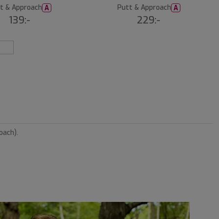
t & Approach
Putt & Approach
A
A
(1
139:-
229:-
)
oach).