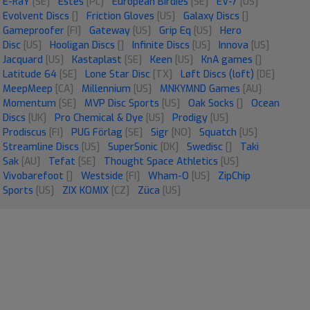
E-RaY
[SE]
Estes
[PL]
European Birdies
[SE]
EV-7
[US]
Evolvent Discs
[]
Friction Gloves
[US]
Galaxy Discs
[]
Gameproofer
[FI]
Gateway
[US]
Grip Eq
[US]
Hero
Disc
[US]
Hooligan Discs
[]
Infinite Discs
[US]
Innova
[US]
Jacquard
[US]
Kastaplast
[SE]
Keen
[US]
KnA games
[]
Latitude 64
[SE]
Lone Star Disc
[TX]
Løft Discs (loft)
[DE]
MeepMeep
[CA]
Millennium
[US]
MNKYMND Games
[AU]
Momentum
[SE]
MVP Disc Sports
[US]
Oak Socks
[]
Ocean
Discs
[UK]
Pro Chemical & Dye
[US]
Prodigy
[US]
Prodiscus
[FI]
PUG Förlag
[SE]
Sigr
[NO]
Squatch
[US]
Streamline Discs
[US]
SuperSonic
[DK]
Swedisc
[]
Taki
Sak
[AU]
Tefat
[SE]
Thought Space Athletics
[US]
Vivobarefoot
[]
Westside
[FI]
Wham-O
[US]
ZipChip
Sports
[US]
ZIX KOMIX
[CZ]
Züca
[US]