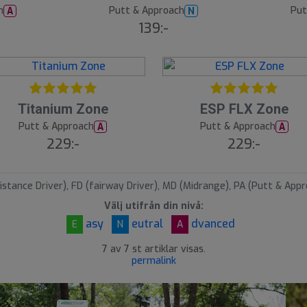
h
Putt & Approach
Put
A
N
(
(
139:-
2
2
)
)
4
Titanium Zone
ESP FLX Zone
Putt & Approach
Putt & Approach
A
A
(1
229:-
229:-
)
istance Driver), FD (fairway Driver), MD (Midrange), PA (Putt & Appr
Välj utifrån din nivå:
asy
eutral
dvanced
E
N
A
7 av 7 st artiklar visas.
permalink