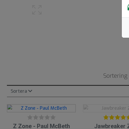
Sortering 
Sortera
5
4
Z Zone - Paul McBeth
Jawbreaker 