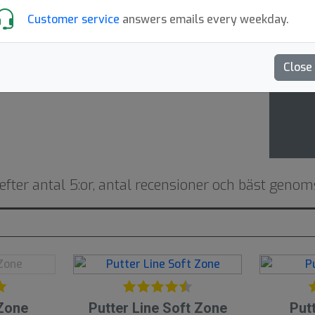
Advan
Customer service
answers emails every weekday.
zone
Close
efter antal 5:or, antal recensioner och bäst genom
5
5
Zone
Putter Line Soft Zone
Put