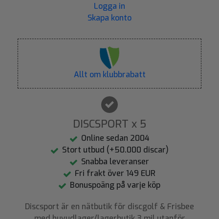
Logga in
Skapa konto
Allt om klubbrabatt
DISCSPORT x 5
Online sedan 2004
Stort utbud (+50.000 discar)
Snabba leveranser
Fri frakt över 149 EUR
Bonuspoäng på varje köp
Discsport är en nätbutik för discgolf & Frisbee
med huvudlager/lagerbutik 3 mil utanför