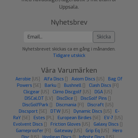
Uppsala.
Nyhetsbrev
Skicka
Nyhetsbrevet skickas ca en gång i månanden.
Tidigare utskick
Våra Varumärken
Aerobie
[US]
Alfa Discs
[]
Axiom Discs
[US]
Bag Of
Powers
[SE]
Barku
[]
Bushnell
[]
Clash Discs
[FI]
Clicgear
[US]
Climo Discgolf
[US]
DGA
[US]
DISCaLOT
[LV]
DiscDice
[]
DiscGolf Pins
[]
DiscGolfPark
[]
Discmania
[FI]
Discraft
[US]
Discsport
[SE]
DTW
[US]
Dynamic Discs
[US]
E-
RaY
[SE]
Estes
[PL]
European Birdies
[SE]
EV-7
[US]
Evolvent Discs
[]
Friction Gloves
[US]
Galaxy Discs
[]
Gameproofer
[FI]
Gateway
[US]
Grip Eq
[US]
Hero
Disc
[US]
Hooligan Discs
[]
Infinite Discs
[US]