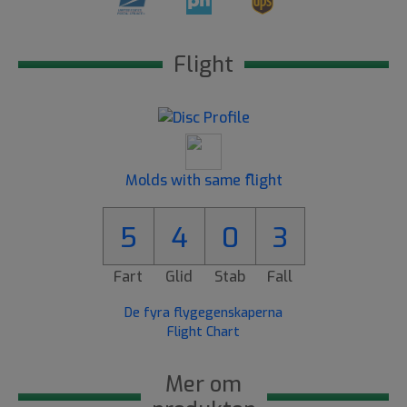
Flight
Molds with same flight
5
4
0
3
Fart
Glid
Stab
Fall
De fyra flygegenskaperna
Flight Chart
Mer om