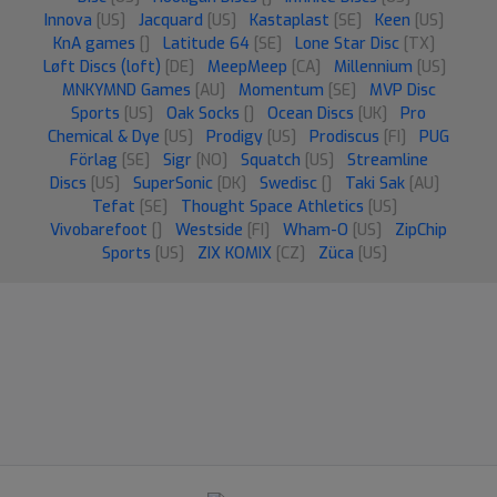
Innova
[US]
Jacquard
[US]
Kastaplast
[SE]
Keen
[US]
KnA games
[]
Latitude 64
[SE]
Lone Star Disc
[TX]
Løft Discs (loft)
[DE]
MeepMeep
[CA]
Millennium
[US]
MNKYMND Games
[AU]
Momentum
[SE]
MVP Disc
Sports
[US]
Oak Socks
[]
Ocean Discs
[UK]
Pro
Chemical & Dye
[US]
Prodigy
[US]
Prodiscus
[FI]
PUG
Förlag
[SE]
Sigr
[NO]
Squatch
[US]
Streamline
Discs
[US]
SuperSonic
[DK]
Swedisc
[]
Taki Sak
[AU]
Tefat
[SE]
Thought Space Athletics
[US]
Vivobarefoot
[]
Westside
[FI]
Wham-O
[US]
ZipChip
Sports
[US]
ZIX KOMIX
[CZ]
Züca
[US]