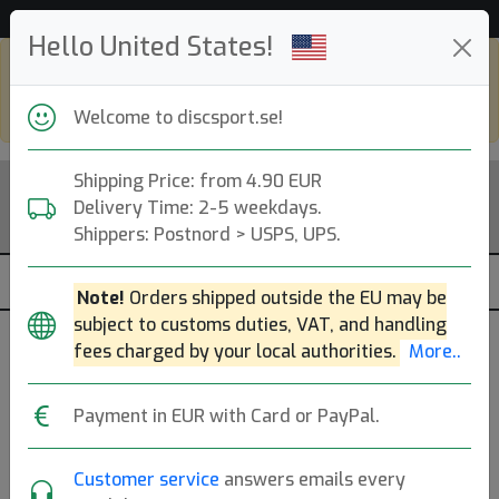
Hjälp & Kundservice
Hello United States!
Shop in eur and view this page in english,
go to
discsport.com
Welcome to discsport.se!
Shipping Price: from 4.90 EUR
Delivery Time: 2-5 weekdays.
Shippers: Postnord > USPS, UPS.
Note!
Orders shipped outside the EU may be
subject to customs duties, VAT, and handling
fees charged by your local authorities.
More..
Payment in EUR with Card or PayPal.
Customer service
answers emails every