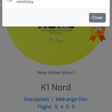
weekday.
Close
Previous
Next
24
Neon Yellow (silver)
K1 Nord
Kastaplast
|
Midrange Disc
Flight: 5 4 0 3