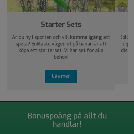
›
Starter Sets
Är du ny i sporten och vill
komma igång
att
Kolla 
spela? Enklaste vägen ut på banan är att
dig a
köpa ett starterset. Vi har set för alla
disca
behov!
Läs mer
Bonuspoäng på allt du
handlar!