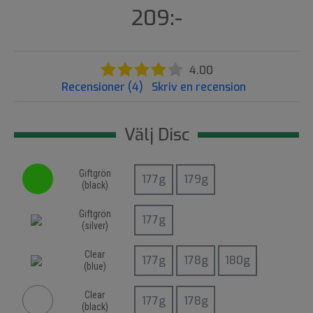
209:-
4.00
Recensioner (4)
Skriv en recension
Välj Disc
Giftgrön
(
black
)
Giftgrön
(
silver
)
Clear
(
blue
)
Clear
(
black
)