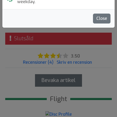
weekday.
Latitude 64
|
Distance Driver
Flight: 13 6 -2 3
Close
189:-
Slutsåld
3.50
Recensioner (4)
Skriv en recension
Bevaka artikel
Flight