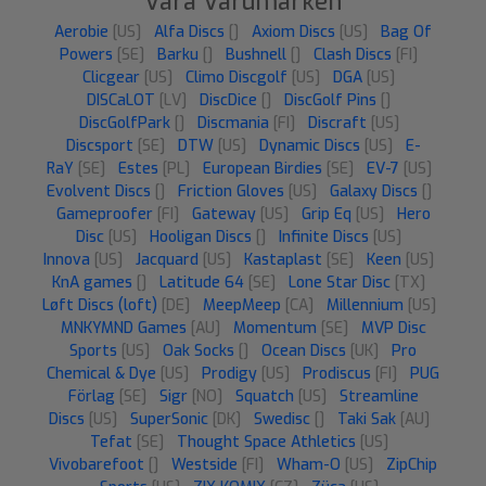
Våra Varumärken
Aerobie
[US]
Alfa Discs
[]
Axiom Discs
[US]
Bag Of
Powers
[SE]
Barku
[]
Bushnell
[]
Clash Discs
[FI]
Clicgear
[US]
Climo Discgolf
[US]
DGA
[US]
DISCaLOT
[LV]
DiscDice
[]
DiscGolf Pins
[]
DiscGolfPark
[]
Discmania
[FI]
Discraft
[US]
Discsport
[SE]
DTW
[US]
Dynamic Discs
[US]
E-
RaY
[SE]
Estes
[PL]
European Birdies
[SE]
EV-7
[US]
Evolvent Discs
[]
Friction Gloves
[US]
Galaxy Discs
[]
Gameproofer
[FI]
Gateway
[US]
Grip Eq
[US]
Hero
Disc
[US]
Hooligan Discs
[]
Infinite Discs
[US]
Innova
[US]
Jacquard
[US]
Kastaplast
[SE]
Keen
[US]
KnA games
[]
Latitude 64
[SE]
Lone Star Disc
[TX]
Løft Discs (loft)
[DE]
MeepMeep
[CA]
Millennium
[US]
MNKYMND Games
[AU]
Momentum
[SE]
MVP Disc
Sports
[US]
Oak Socks
[]
Ocean Discs
[UK]
Pro
Chemical & Dye
[US]
Prodigy
[US]
Prodiscus
[FI]
PUG
Förlag
[SE]
Sigr
[NO]
Squatch
[US]
Streamline
Discs
[US]
SuperSonic
[DK]
Swedisc
[]
Taki Sak
[AU]
Tefat
[SE]
Thought Space Athletics
[US]
Vivobarefoot
[]
Westside
[FI]
Wham-O
[US]
ZipChip