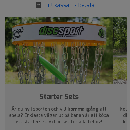
Till kassan - Betala
›
Starter Sets
Är du ny i sporten och vill
komma igång
att
Koll
spela? Enklaste vägen ut på banan är att köpa
dig
ett starterset. Vi har set för alla behov!
dis