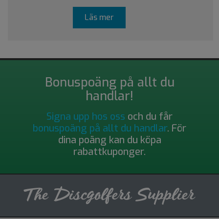
Läs mer
Bonuspoäng på allt du
handlar!
Signa upp hos oss
och du får
bonuspoäng på allt du handlar
. För
dina poäng kan du köpa
rabattkuponger.