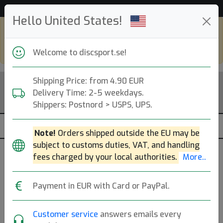
Hjälp & Kundservice
Hello United States!
Shop in eur and view this page in english,
go to
discsport.com
Welcome to discsport.se!
Shipping Price: from 4.90 EUR
Delivery Time: 2-5 weekdays.
Shippers: Postnord > USPS, UPS.
Note!
Orders shipped outside the EU may be
subject to customs duties, VAT, and handling
fees charged by your local authorities.
More..
Previous
Next
Pink
Payment in EUR with Card or PayPal.
Gold Bolt
Customer service
answers emails every