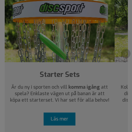
›
Starter Sets
Är du ny i sporten och vill
komma igång
att
Kolla
spela? Enklaste vägen ut på banan är att
dig
köpa ett starterset. Vi har set för alla behov!
disc
Läs mer