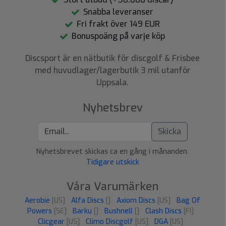
Snabba leveranser
Fri frakt över 149 EUR
Bonuspoäng på varje köp
Discsport är en nätbutik för discgolf & Frisbee
med huvudlager/lagerbutik 3 mil utanför
Uppsala.
Nyhetsbrev
Skicka
Nyhetsbrevet skickas ca en gång i månanden.
Tidigare utskick
Våra Varumärken
Aerobie
[US]
Alfa Discs
[]
Axiom Discs
[US]
Bag Of
Powers
[SE]
Barku
[]
Bushnell
[]
Clash Discs
[FI]
Clicgear
[US]
Climo Discgolf
[US]
DGA
[US]