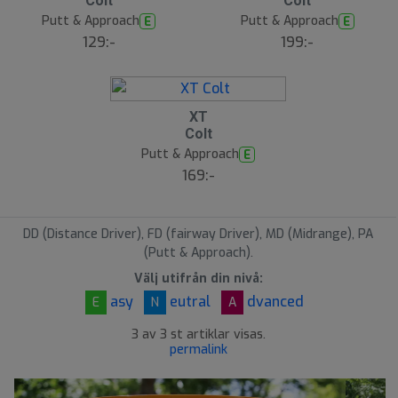
Colt
Colt
Putt & Approach
Putt & Approach
E
E
129:-
199:-
XT
Colt
Putt & Approach
E
169:-
DD (Distance Driver), FD (fairway Driver), MD (Midrange), PA
(Putt & Approach).
Välj utifrån din nivå:
asy
eutral
dvanced
E
N
A
3 av 3 st artiklar visas.
permalink