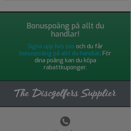
Bonuspoäng på allt du
handlar!
Signa upp hos oss
och du får
bonuspoäng på allt du handlar
. För
dina poäng kan du köpa
rabattkuponger.