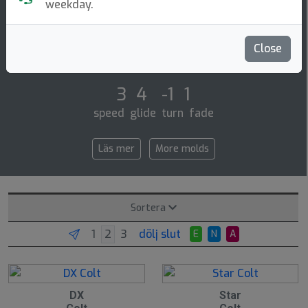
Putt & Approach
weekday.
The colt is a completely new low profile small
diameter putt and approach disc similar to our xd or
Close
classic roc. it is a fairly straight fly [...]
3 4 -1 1
speed glide turn fade
Läs mer
More molds
Sortera
dölj slut
E
N
A
DX
Star