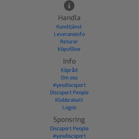
Handla
Kundtjänst
Leveransinfo
Returer
Köpvillkor
Info
Köpråd
Om oss
#yesdiscsport
Discsport People
Klubbrabatt
Logos
Sponsring
Discsport People
#yesdiscsport