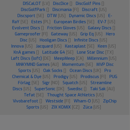
DISCaLOT
[LV]
DiscDice
[]
DiscGolf Pins
[]
DiscGolfPark
[]
Discmania
[FI]
Discraft
[US]
Discsport
[SE]
DTW
[US]
Dynamic Discs
[US]
E-
RaY
[SE]
Estes
[PL]
European Birdies
[SE]
EV-7
[US]
Evolvent Discs
[]
Friction Gloves
[US]
Galaxy Discs
[]
Gameproofer
[FI]
Gateway
[US]
Grip Eq
[US]
Hero
Disc
[US]
Hooligan Discs
[]
Infinite Discs
[US]
Innova
[US]
Jacquard
[US]
Kastaplast
[SE]
Keen
[US]
KnA games
[]
Latitude 64
[SE]
Lone Star Disc
[TX]
Løft Discs (loft)
[DE]
MeepMeep
[CA]
Millennium
[US]
MNKYMND Games
[AU]
Momentum
[SE]
MVP Disc
Sports
[US]
Oak Socks
[]
Ocean Discs
[UK]
Pro
Chemical & Dye
[US]
Prodigy
[US]
Prodiscus
[FI]
PUG
Förlag
[SE]
Sigr
[NO]
Squatch
[US]
Streamline
Discs
[US]
SuperSonic
[DK]
Swedisc
[]
Taki Sak
[AU]
Tefat
[SE]
Thought Space Athletics
[US]
Vivobarefoot
[]
Westside
[FI]
Wham-O
[US]
ZipChip
Sports
[US]
ZIX KOMIX
[CZ]
Züca
[US]