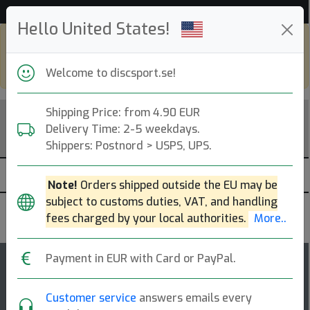
Hjälp & Kundservice
Hello United States!
Shop in eur and view this page in english,
go to
discsport.com
Welcome to discsport.se!
Shipping Price: from 4.90 EUR
Delivery Time: 2-5 weekdays.
Shippers: Postnord > USPS, UPS.
Note!
Orders shipped outside the EU may be
subject to customs duties, VAT, and handling
Innova
fees charged by your local authorities.
More..
Payment in EUR with Card or PayPal.
4
Colt
rating
Customer service
answers emails every