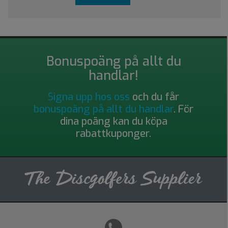
Bonuspoäng på allt du
handlar!
Signa upp hos oss
och du får
bonuspoäng på allt du handlar
. För
dina poäng kan du köpa
rabattkuponger.