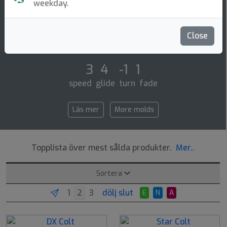
Putt & Approach
weekday.
The colt is a completely new low profile small
diameter putt and approach disc similar to our xd or
Close
classic roc. it is a fairly straight fly [...]
3 4 -1 1
speed glide turn fade
Läs mer
More molds
Topplista över mest sålda produkter.
Mer..
Sortera
dölj slut
E
N
A