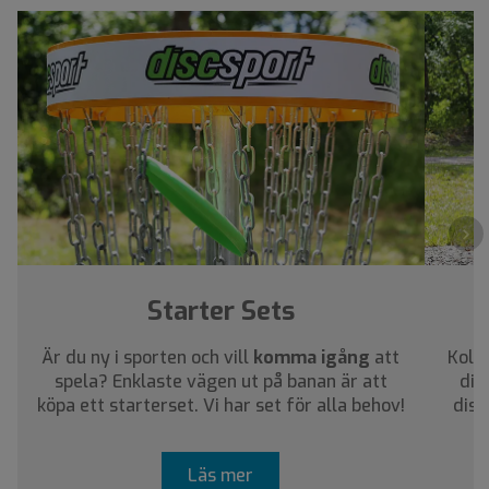
›
Starter Sets
Är du ny i sporten och vill
komma igång
att
Kolla
spela? Enklaste vägen ut på banan är att
dig
köpa ett starterset. Vi har set för alla behov!
disc
Läs mer