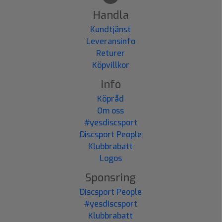
Handla
Kundtjänst
Leveransinfo
Returer
Köpvillkor
Info
Köpråd
Om oss
#yesdiscsport
Discsport People
Klubbrabatt
Logos
Sponsring
Discsport People
#yesdiscsport
Klubbrabatt