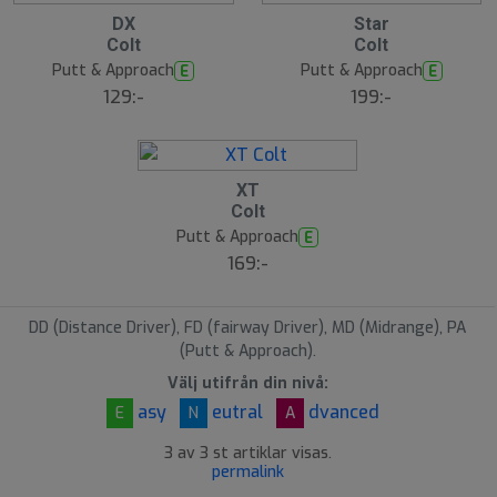
1
2
DX
Star
Colt
Colt
Putt & Approach
Putt & Approach
E
E
129:-
199:-
3
XT
Colt
Putt & Approach
E
169:-
DD (Distance Driver), FD (fairway Driver), MD (Midrange), PA
(Putt & Approach).
Välj utifrån din nivå:
asy
eutral
dvanced
E
N
A
3 av 3 st artiklar visas.
permalink