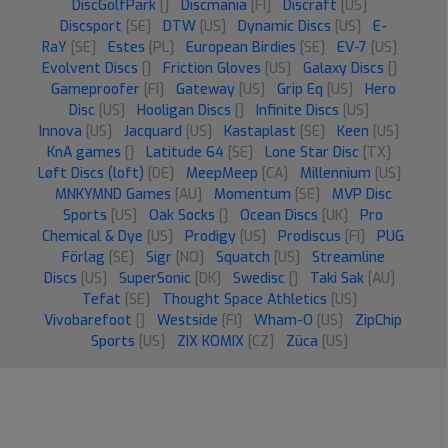
DiscGolfPark
[]
Discmania
[FI]
Discraft
[US]
Discsport
[SE]
DTW
[US]
Dynamic Discs
[US]
E-
RaY
[SE]
Estes
[PL]
European Birdies
[SE]
EV-7
[US]
Evolvent Discs
[]
Friction Gloves
[US]
Galaxy Discs
[]
Gameproofer
[FI]
Gateway
[US]
Grip Eq
[US]
Hero
Disc
[US]
Hooligan Discs
[]
Infinite Discs
[US]
Innova
[US]
Jacquard
[US]
Kastaplast
[SE]
Keen
[US]
KnA games
[]
Latitude 64
[SE]
Lone Star Disc
[TX]
Løft Discs (loft)
[DE]
MeepMeep
[CA]
Millennium
[US]
MNKYMND Games
[AU]
Momentum
[SE]
MVP Disc
Sports
[US]
Oak Socks
[]
Ocean Discs
[UK]
Pro
Chemical & Dye
[US]
Prodigy
[US]
Prodiscus
[FI]
PUG
Förlag
[SE]
Sigr
[NO]
Squatch
[US]
Streamline
Discs
[US]
SuperSonic
[DK]
Swedisc
[]
Taki Sak
[AU]
Tefat
[SE]
Thought Space Athletics
[US]
Vivobarefoot
[]
Westside
[FI]
Wham-O
[US]
ZipChip
Sports
[US]
ZIX KOMIX
[CZ]
Züca
[US]