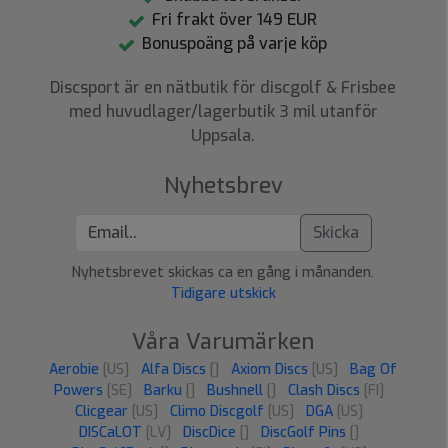
Fri frakt över 149 EUR
Bonuspoäng på varje köp
Discsport är en nätbutik för discgolf & Frisbee
med huvudlager/lagerbutik 3 mil utanför
Uppsala.
Nyhetsbrev
Skicka
Nyhetsbrevet skickas ca en gång i månanden.
Tidigare utskick
Våra Varumärken
Aerobie
[US]
Alfa Discs
[]
Axiom Discs
[US]
Bag Of
Powers
[SE]
Barku
[]
Bushnell
[]
Clash Discs
[FI]
Clicgear
[US]
Climo Discgolf
[US]
DGA
[US]
DISCaLOT
[LV]
DiscDice
[]
DiscGolf Pins
[]