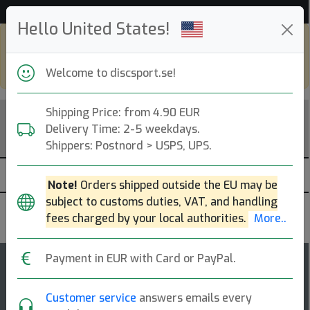
Hjälp & Kundservice
Hello United States!
Shop in eur and view this page in english,
go to
discsport.com
Welcome to discsport.se!
Shipping Price: from 4.90 EUR
Delivery Time: 2-5 weekdays.
Shippers: Postnord > USPS, UPS.
Note!
Orders shipped outside the EU may be
subject to customs duties, VAT, and handling
Innova
fees charged by your local authorities.
More..
Payment in EUR with Card or PayPal.
4
Colt
rating
Customer service
answers emails every