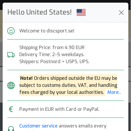
Hjälp & Kundservice
Hello United States!
Shop in eur and view this page in english,
go to
discsport.com
Welcome to discsport.se!
Shipping Price: from 4.90 EUR
Delivery Time: 2-5 weekdays.
Shippers: Postnord > USPS, UPS.
Note!
Orders shipped outside the EU may be
subject to customs duties, VAT, and handling
Innova
fees charged by your local authorities.
More..
Payment in EUR with Card or PayPal.
4
Colt
rating
Customer service
answers emails every