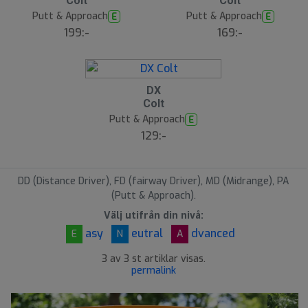
Colt
Colt
Putt & Approach
Putt & Approach
E
E
199:-
169:-
DX
Colt
Putt & Approach
E
129:-
DD (Distance Driver), FD (fairway Driver), MD (Midrange), PA
(Putt & Approach).
Välj utifrån din nivå:
asy
eutral
dvanced
E
N
A
3 av 3 st artiklar visas.
permalink