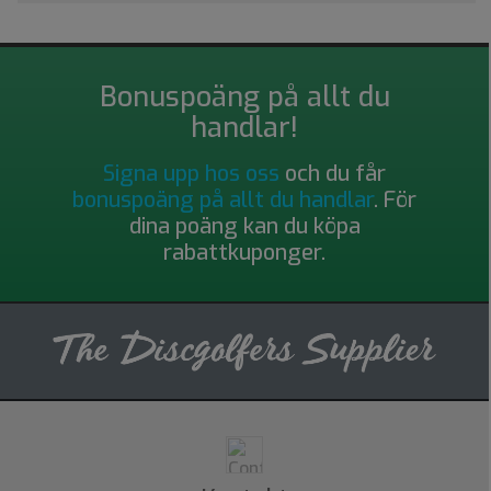
Bonuspoäng på allt du
handlar!
Signa upp hos oss
och du får
bonuspoäng på allt du handlar
. För
dina poäng kan du köpa
rabattkuponger.