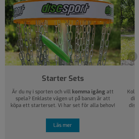
›
Starter Sets
Är du ny i sporten och vill
komma igång
att
Kolla
spela? Enklaste vägen ut på banan är att
dig
köpa ett starterset. Vi har set för alla behov!
disc
Läs mer