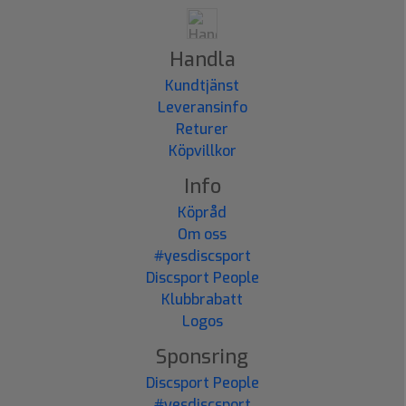
Handla
Kundtjänst
Leveransinfo
Returer
Köpvillkor
Info
Köpråd
Om oss
#yesdiscsport
Discsport People
Klubbrabatt
Logos
Sponsring
Discsport People
#yesdiscsport