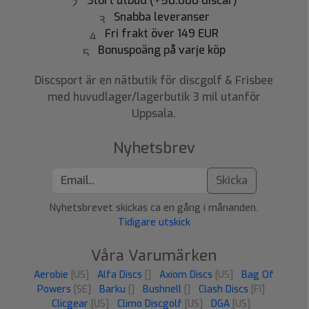
Stort utbud (+50.000 discar)
Snabba leveranser
Fri frakt över 149 EUR
Bonuspoäng på varje köp
Discsport är en nätbutik för discgolf & Frisbee
med huvudlager/lagerbutik 3 mil utanför
Uppsala.
Nyhetsbrev
Skicka
Nyhetsbrevet skickas ca en gång i månanden.
Tidigare utskick
Våra Varumärken
Aerobie
[US]
Alfa Discs
[]
Axiom Discs
[US]
Bag Of
Powers
[SE]
Barku
[]
Bushnell
[]
Clash Discs
[FI]
Clicgear
[US]
Climo Discgolf
[US]
DGA
[US]