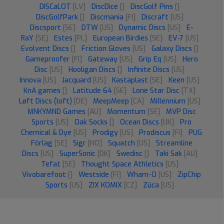
DISCaLOT
[LV]
DiscDice
[]
DiscGolf Pins
[]
DiscGolfPark
[]
Discmania
[FI]
Discraft
[US]
Discsport
[SE]
DTW
[US]
Dynamic Discs
[US]
E-
RaY
[SE]
Estes
[PL]
European Birdies
[SE]
EV-7
[US]
Evolvent Discs
[]
Friction Gloves
[US]
Galaxy Discs
[]
Gameproofer
[FI]
Gateway
[US]
Grip Eq
[US]
Hero
Disc
[US]
Hooligan Discs
[]
Infinite Discs
[US]
Innova
[US]
Jacquard
[US]
Kastaplast
[SE]
Keen
[US]
KnA games
[]
Latitude 64
[SE]
Lone Star Disc
[TX]
Løft Discs (loft)
[DE]
MeepMeep
[CA]
Millennium
[US]
MNKYMND Games
[AU]
Momentum
[SE]
MVP Disc
Sports
[US]
Oak Socks
[]
Ocean Discs
[UK]
Pro
Chemical & Dye
[US]
Prodigy
[US]
Prodiscus
[FI]
PUG
Förlag
[SE]
Sigr
[NO]
Squatch
[US]
Streamline
Discs
[US]
SuperSonic
[DK]
Swedisc
[]
Taki Sak
[AU]
Tefat
[SE]
Thought Space Athletics
[US]
Vivobarefoot
[]
Westside
[FI]
Wham-O
[US]
ZipChip
Sports
[US]
ZIX KOMIX
[CZ]
Züca
[US]