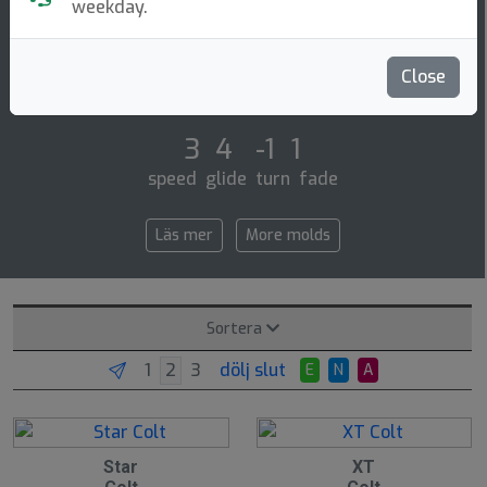
Putt & Approach
weekday.
The colt is a completely new low profile small
diameter putt and approach disc similar to our xd or
Close
classic roc. it is a fairly straight fly [...]
3 4 -1 1
speed glide turn fade
Läs mer
More molds
Sortera
dölj slut
E
N
A
Star
XT