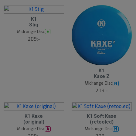
B
K1
ä
Stig
s
t
Midrange Disc
E
s
ä
209:-
lj
a
r
e
K1
Kaxe Z
Midrange Disc
N
209:-
K1 Kaxe
K1 Soft Kaxe
(original)
(retooled)
Midrange Disc
Midrange Disc
A
N