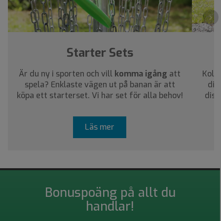
›
Starter Sets
Är du ny i sporten och vill
komma igång
att
Kolla
spela? Enklaste vägen ut på banan är att
dig
köpa ett starterset. Vi har set för alla behov!
disc
Läs mer
Bonuspoäng på allt du
handlar!