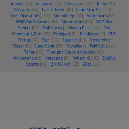
Innova
[US]
Jacquard
[US]
Kastaplast
[SE]
Keen
[US]
KnA games
[]
Latitude 64
[SE]
Lone Star Disc
[TX]
Løft Discs (loft)
[DE]
MeepMeep
[CA]
Millennium
[US]
MNKYMND Games
[AU]
Momentum
[SE]
MVP Disc
Sports
[US]
Oak Socks
[]
Ocean Discs
[UK]
Pro
Chemical & Dye
[US]
Prodigy
[US]
Prodiscus
[FI]
PUG
Förlag
[SE]
Sigr
[NO]
Squatch
[US]
Streamline
Discs
[US]
SuperSonic
[DK]
Swedisc
[]
Taki Sak
[AU]
Tefat
[SE]
Thought Space Athletics
[US]
Vivobarefoot
[]
Westside
[FI]
Wham-O
[US]
ZipChip
Sports
[US]
ZIX KOMIX
[CZ]
Züca
[US]