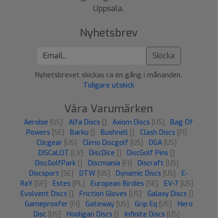
Uppsala.
Nyhetsbrev
Skicka
Nyhetsbrevet skickas ca en gång i månanden.
Tidigare utskick
Våra Varumärken
Aerobie
[US]
Alfa Discs
[]
Axiom Discs
[US]
Bag Of
Powers
[SE]
Barku
[]
Bushnell
[]
Clash Discs
[FI]
Clicgear
[US]
Climo Discgolf
[US]
DGA
[US]
DISCaLOT
[LV]
DiscDice
[]
DiscGolf Pins
[]
DiscGolfPark
[]
Discmania
[FI]
Discraft
[US]
Discsport
[SE]
DTW
[US]
Dynamic Discs
[US]
E-
RaY
[SE]
Estes
[PL]
European Birdies
[SE]
EV-7
[US]
Evolvent Discs
[]
Friction Gloves
[US]
Galaxy Discs
[]
Gameproofer
[FI]
Gateway
[US]
Grip Eq
[US]
Hero
Disc
[US]
Hooligan Discs
[]
Infinite Discs
[US]