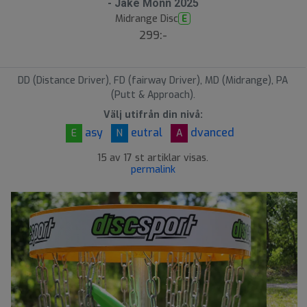
- Jake Monn 2025
Midrange Disc
E
299:-
DD (Distance Driver), FD (fairway Driver), MD (Midrange), PA
(Putt & Approach).
Välj utifrån din nivå:
asy
eutral
dvanced
E
N
A
15 av 17 st artiklar visas.
permalink