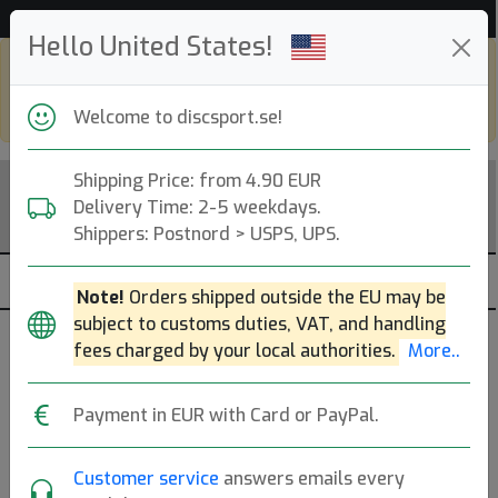
Hjälp & Kundservice
Hello United States!
Shop in eur and view this page in english,
go to
discsport.com
Welcome to discsport.se!
Shipping Price: from 4.90 EUR
Delivery Time: 2-5 weekdays.
Shippers: Postnord > USPS, UPS.
Note!
Orders shipped outside the EU may be
subject to customs duties, VAT, and handling
Speed 6
fees charged by your local authorities.
More..
— Midrange DiscsSale —
Payment in EUR with Card or PayPal.
Grundregel: Mer speed = bredare rim och mer fade.
Läs
mer
Customer service
answers emails every