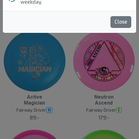
weekday.
Molds
Speed
Sortera
visa slut
Close
Active
Neutron
Magician
Ascend
Fairway Driver
Fairway Driver
N
E
89:-
179:-