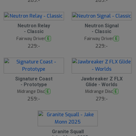
209:-
209:-
Neutron Relay
Neutron Signal
- Classic
- Classic
Fairway Driver
Fairway Driver
E
E
229:-
229:-
Signature Coast
Jawbreaker Z FLX
N
E
- Prototype
Glide - Worlds
W
Midrange Disc
Midrange Disc
E
E
259:-
279:-
Granite Squall