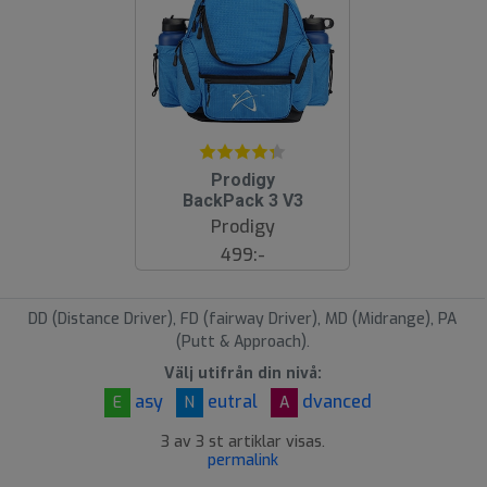
4
Prodigy
BackPack 3 V3
.
Prodigy
3
499:-
(3
)
DD (Distance Driver), FD (fairway Driver), MD (Midrange), PA
(Putt & Approach).
Välj utifrån din nivå:
asy
eutral
dvanced
E
N
A
3 av 3 st artiklar visas.
permalink