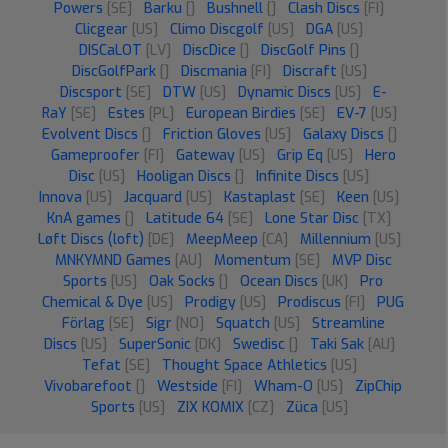
Powers
[SE]
Barku
[]
Bushnell
[]
Clash Discs
[FI]
Clicgear
[US]
Climo Discgolf
[US]
DGA
[US]
DISCaLOT
[LV]
DiscDice
[]
DiscGolf Pins
[]
DiscGolfPark
[]
Discmania
[FI]
Discraft
[US]
Discsport
[SE]
DTW
[US]
Dynamic Discs
[US]
E-
RaY
[SE]
Estes
[PL]
European Birdies
[SE]
EV-7
[US]
Evolvent Discs
[]
Friction Gloves
[US]
Galaxy Discs
[]
Gameproofer
[FI]
Gateway
[US]
Grip Eq
[US]
Hero
Disc
[US]
Hooligan Discs
[]
Infinite Discs
[US]
Innova
[US]
Jacquard
[US]
Kastaplast
[SE]
Keen
[US]
KnA games
[]
Latitude 64
[SE]
Lone Star Disc
[TX]
Løft Discs (loft)
[DE]
MeepMeep
[CA]
Millennium
[US]
MNKYMND Games
[AU]
Momentum
[SE]
MVP Disc
Sports
[US]
Oak Socks
[]
Ocean Discs
[UK]
Pro
Chemical & Dye
[US]
Prodigy
[US]
Prodiscus
[FI]
PUG
Förlag
[SE]
Sigr
[NO]
Squatch
[US]
Streamline
Discs
[US]
SuperSonic
[DK]
Swedisc
[]
Taki Sak
[AU]
Tefat
[SE]
Thought Space Athletics
[US]
Vivobarefoot
[]
Westside
[FI]
Wham-O
[US]
ZipChip
Sports
[US]
ZIX KOMIX
[CZ]
Züca
[US]