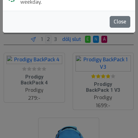
weekday.
Axelväskor
Ryggsäckar
Vagnar
Tillbehör
Close
Brands
Molds
Sortera
dölj slut
E
N
A
3
Prodigy
BackPack 4
4
.
Prodigy
Prodigy
BackPack 1 V3
.
9
Prodigy
279:-
3
(1
1699:-
0)
(3
)