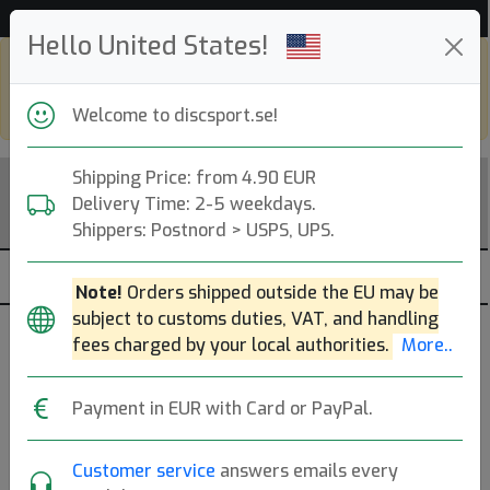
Hjälp & Kundservice
Hello United States!
Shop in eur and view this page in english,
go to
discsport.com
Welcome to discsport.se!
Shipping Price: from 4.90 EUR
Delivery Time: 2-5 weekdays.
Shippers: Postnord > USPS, UPS.
Note!
Orders shipped outside the EU may be
subject to customs duties, VAT, and handling
Väskor & Ryggsäckar - Prodigy
fees charged by your local authorities.
More..
— Bäst betyg —
Payment in EUR with Card or PayPal.
Sortering efter antal 5:or, antal recensioner och bäst
genomsnitt.
Mer..
Customer service
answers emails every