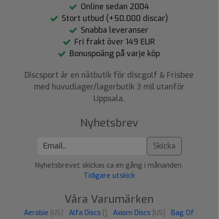
Online sedan 2004
Stort utbud (+50.000 discar)
Snabba leveranser
Fri frakt över 149 EUR
Bonuspoäng på varje köp
Discsport är en nätbutik för discgolf & Frisbee
med huvudlager/lagerbutik 3 mil utanför
Uppsala.
Nyhetsbrev
Skicka
Nyhetsbrevet skickas ca en gång i månanden.
Tidigare utskick
Våra Varumärken
Aerobie
[US]
Alfa Discs
[]
Axiom Discs
[US]
Bag Of