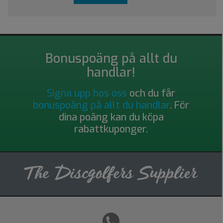
Bonuspoäng på allt du
handlar!
Signa upp hos oss
och du får
bonuspoäng på allt du handlar
. För
dina poäng kan du köpa
rabattkuponger.