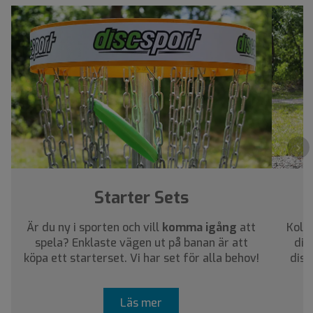
›
Starter Sets
Är du ny i sporten och vill
komma igång
att
Kolla
spela? Enklaste vägen ut på banan är att
dig
köpa ett starterset. Vi har set för alla behov!
disc
Läs mer